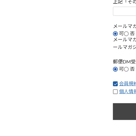
上記「そ
メールマ
可
否
メールマ
ールマガ
郵便DM
可
否
会員規
個人情