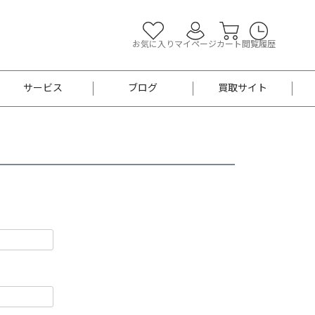
お気に入り
マイページ
カート
閲覧履歴
サービス
ブログ
買取サイト
よくあるご質問
お買い物診断
半幅帯
帯留め
お召
男性用帯
着物帯
新品
セット
袴
男性用