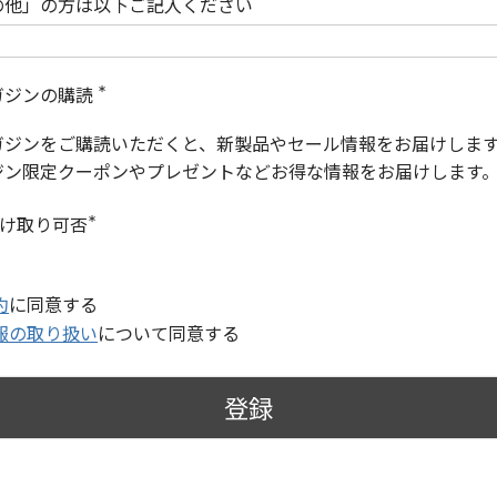
の他」の方は以下ご記入ください
ガジンの購読
(
必
ガジンをご購読いただくと、新製品やセール情報をお届けしま
須
)
ジン限定クーポンやプレゼントなどお得な情報をお届けします
受け取り可否
(
必
須
)
約
に同意する
報の取り扱い
について同意する
登録