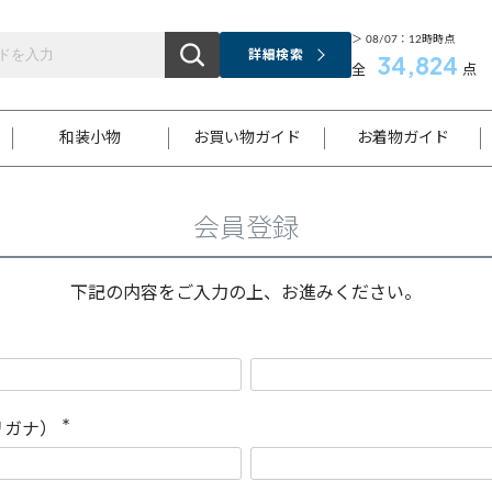
＞ 08/07：12時時点
詳細検索
34,824
全
点
和装小物
お買い物ガイド
お着物ガイド
会員登録
ス
お支払いについて
はじめてのお着物ガイド
新規会員登録
着物知識
スタッフブログ
サイズ案内
着物参考サイズ/採寸について
和色チャート集
お問い合わせ
処法
ご返品について
メールマガジンのご登録
着物販売方法について
関連サイト一覧
下記の内容をご入力の上、お進みください。
袋名古屋帯
黒留袖
帯締め
開き名
色留袖
帯揚げ
古屋帯
付下げ
帯締め
丸帯
色無地
作り帯
着物
配送について
商品ランクについて(当店基準)
帯揚げセット
ショール
小紋
浴衣
襦袢
和装コート
リガナ）
(
必
須