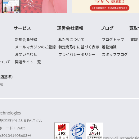
サービス
運営会社情報
ブログ
買取
新規会員登録
私たちについて
ブログトップ
買取
メールマガジンのご登録
特定商取引に基づく表示
着物知識
お問い合わせ
プライバシーポリシー
スタッフブログ
ついて
関連サイト一覧
店基準)
示
hnologies
宿区四谷4-28-8 PALTビル
コード：7685
1041408603号
©BuySell Technologies