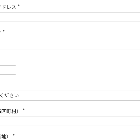
)
アドレス
(
必
須
)
ド
(
必
須
)
必
須
必
須
市区町村）
(
必
須
)
番地）