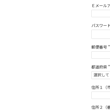
Ｅメール
パスワー
郵便番号
(
)
都道府県
(
)
住所１（
住所２（