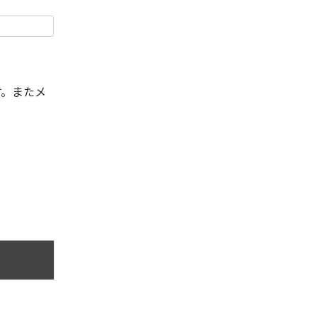
す。またメ
。