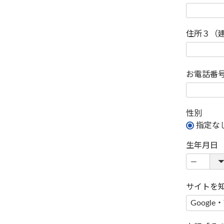
住所３（
お電話番
性別
指定な
生年月日
サイトを