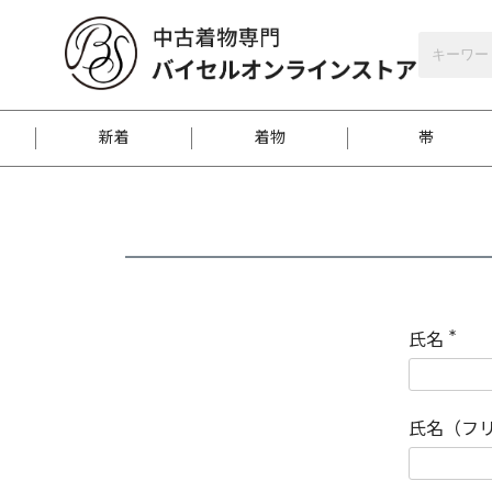
バイセルオンラインストア
会員登録
新着
着物
帯
お客様に届くまで
商品お取り寄せサービ
ご注文方法のご案内
お着物がにおう時の対
和装バッグ
訪問着
袋帯
名古屋帯
振袖
反物
梱包方法のご案内
氏名
(
必
須
江戸小紋
紬
)
氏名（フ