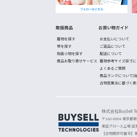
取扱商品
お買い物ガイド
着物を探す
お支払いについて
帯を探す
ご返品について
和装小物を探す
配送について
商品お取り寄せサービス
着物参考サイズ採寸に
よくあるご質問
商品ランクについて(当
古物営業法に基づく表
株式会社BuySell Tec
〒160-0004 東京都新
東証グロース上場 証券
【古物商許可番号】第30