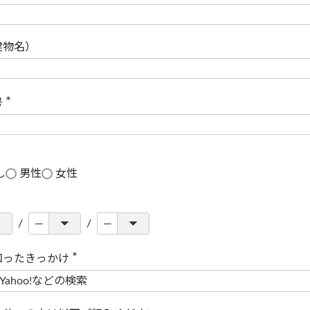
(
必
須
)
建物名）
号
(
必
須
)
し
男性
女性
知ったきっかけ
(
必
須
)