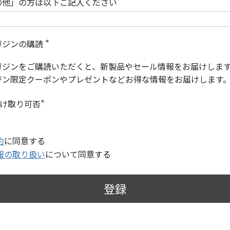
の他」の方は以下ご記入ください
ガジンの購読
(
必
ガジンをご購読いただくと、新製品やセール情報をお届けしま
須
)
ジン限定クーポンやプレゼントなどお得な情報をお届けします
受け取り可否
(
必
須
)
約
に同意する
報の取り扱い
について同意する
登録