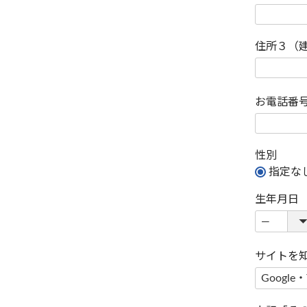
住所３（
お電話番
性別
指定な
生年月日
サイトを