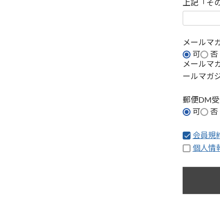
上記「そ
メールマ
可
否
メールマ
ールマガ
郵便DM
可
否
会員規
個人情