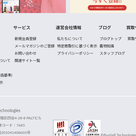
サービス
運営会社情報
ブログ
買取
新規会員登録
私たちについて
ブログトップ
買取
メールマガジンのご登録
特定商取引に基づく表示
着物知識
お問い合わせ
プライバシーポリシー
スタッフブログ
ついて
関連サイト一覧
店基準)
示
hnologies
宿区四谷4-28-8 PALTビル
コード：7685
1041408603号
©BuySell Technologies