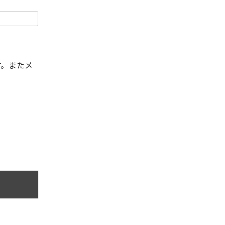
す。またメ
。