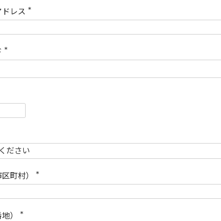
)
アドレス
(
必
須
)
ド
(
必
須
)
必
須
必
須
市区町村）
(
必
須
)
番地）