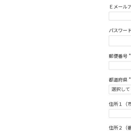
Ｅメール
パスワー
郵便番号
(
)
都道府県
(
)
住所１（
住所２（