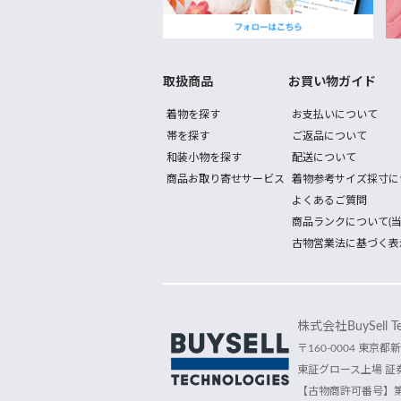
取扱商品
お買い物ガイド
着物を探す
お支払いについて
帯を探す
ご返品について
和装小物を探す
配送について
商品お取り寄せサービス
着物参考サイズ採寸に
よくあるご質問
商品ランクについて(当
古物営業法に基づく表
株式会社BuySell Tec
〒160-0004 東京都新
東証グロース上場 証券
【古物商許可番号】第30