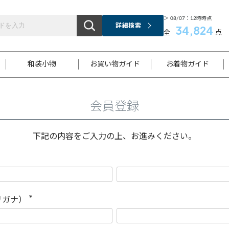
＞ 08/07：12時時点
詳細検索
34,824
全
点
和装小物
お買い物ガイド
お着物ガイド
会員登録
ス
お支払いについて
はじめてのお着物ガイド
新規会員登録
着物知識
スタッフブログ
サイズ案内
着物参考サイズ/採寸について
和色チャート集
お問い合わせ
処法
ご返品について
メールマガジンのご登録
着物販売方法について
関連サイト一覧
下記の内容をご入力の上、お進みください。
袋名古屋帯
黒留袖
帯締め
開き名
色留袖
帯揚げ
古屋帯
付下げ
帯締め
丸帯
色無地
作り帯
着物
配送について
商品ランクについて(当店基準)
帯揚げセット
ショール
小紋
浴衣
襦袢
和装コート
リガナ）
(
必
須