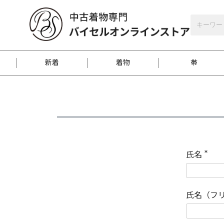
バイセルオンラインストア
会員登録
新着
着物
帯
お客様に届くまで
商品お取り寄せサービ
ご注文方法のご案内
お着物がにおう時の対
和装バッグ
訪問着
袋帯
名古屋帯
振袖
反物
梱包方法のご案内
氏名
(
必
須
江戸小紋
紬
)
氏名（フ