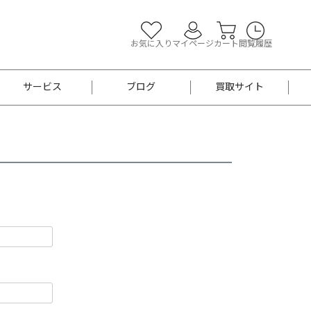
お気に入り
マイページ
カート
閲覧履歴
サービス
ブログ
買取サイト
よくあるご質問
お買い物診断
半幅帯
帯留め
お召
男性用帯
着物帯
新品
セット
袴
男性用