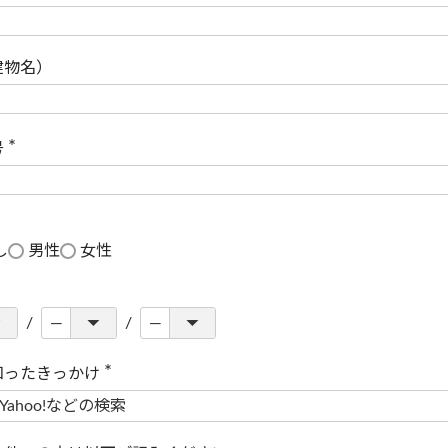
(
必
須
)
建物名）
号
(
必
須
)
し
男性
女性
知ったきっかけ
(
必
須
)