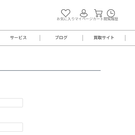
お気に入り
マイページ
カート
閲覧履歴
サービス
ブログ
買取サイト
よくあるご質問
お買い物診断
半幅帯
帯留め
お召
男性用帯
着物帯
新品
セット
袴
男性用