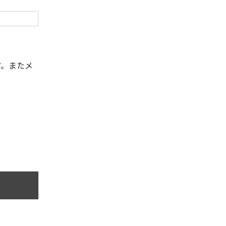
す。またメ
。