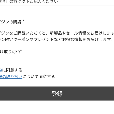
の他」の方は以下ご記入ください
ガジンの購読
(
必
ガジンをご購読いただくと、新製品やセール情報をお届けしま
須
)
ジン限定クーポンやプレゼントなどお得な情報をお届けします
受け取り可否
(
必
須
)
約
に同意する
報の取り扱い
について同意する
登録