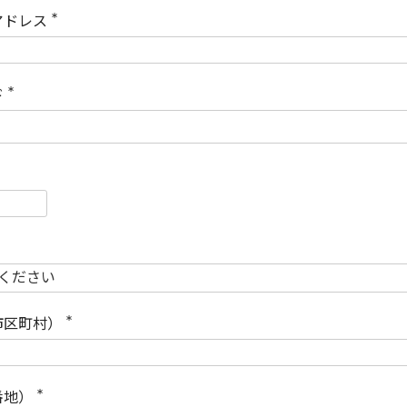
)
アドレス
(
必
須
)
ド
(
必
須
)
必
須
必
須
市区町村）
(
必
須
)
番地）