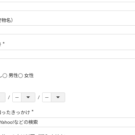
(
必
須
)
建物名）
号
(
必
須
)
し
男性
女性
知ったきっかけ
(
必
須
)