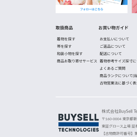
取扱商品
お買い物ガイド
着物を探す
お支払いについて
帯を探す
ご返品について
和装小物を探す
配送について
商品お取り寄せサービス
着物参考サイズ採寸に
よくあるご質問
商品ランクについて(当
古物営業法に基づく表
株式会社BuySell Tec
〒160-0004 東京都新
東証グロース上場 証券
【古物商許可番号】第30