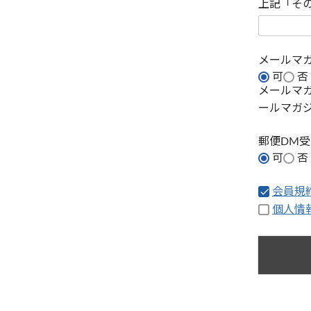
上記「そ
メールマ
可
否
メールマ
ールマガ
郵便DM
可
否
会員規
個人情