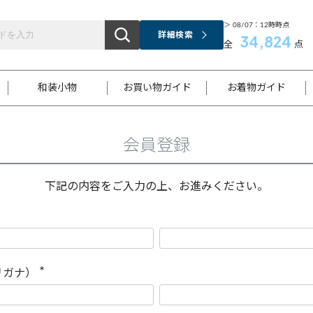
＞ 08/07：12時時点
詳細検索
34,824
全
点
和装小物
お買い物ガイド
お着物ガイド
会員登録
ス
お支払いについて
はじめてのお着物ガイド
新規会員登録
着物知識
スタッフブログ
サイズ案内
着物参考サイズ/採寸について
和色チャート集
お問い合わせ
処法
ご返品について
メールマガジンのご登録
着物販売方法について
関連サイト一覧
下記の内容をご入力の上、お進みください。
袋名古屋帯
黒留袖
帯締め
開き名
色留袖
帯揚げ
古屋帯
付下げ
帯締め
丸帯
色無地
作り帯
着物
配送について
商品ランクについて(当店基準)
帯揚げセット
ショール
小紋
浴衣
襦袢
和装コート
リガナ）
(
必
須