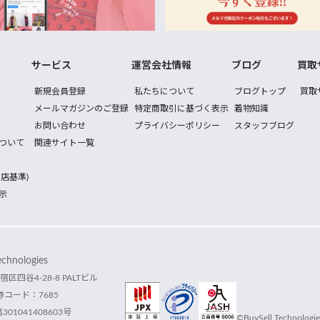
サービス
運営会社情報
ブログ
買取
新規会員登録
私たちについて
ブログトップ
買取
メールマガジンのご登録
特定商取引に基づく表示
着物知識
お問い合わせ
プライバシーポリシー
スタッフブログ
ついて
関連サイト一覧
店基準)
示
hnologies
宿区四谷4-28-8 PALTビル
コード：7685
1041408603号
©BuySell Technologies