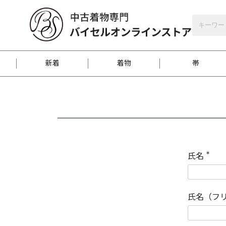
バイセルオンラインストア
会員登録
新着
着物
帯
お客様に届くまで
商品お取り寄せサービ
ご注文方法のご案内
お着物がにおう時の対
和装バッグ
訪問着
袋帯
名古屋帯
振袖
反物
梱包方法のご案内
氏名
(
必
須
江戸小紋
紬
)
氏名（フ