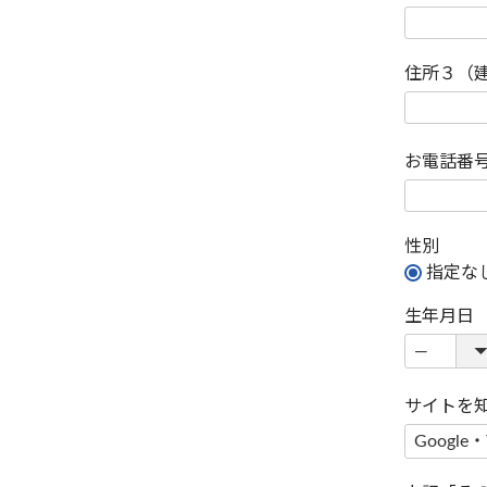
住所３（
お電話番
性別
指定な
生年月日
サイトを