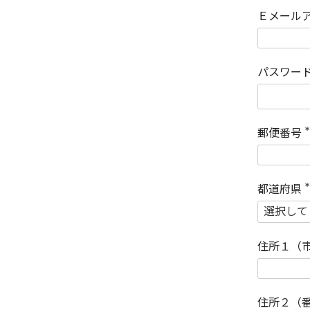
Ｅメール
パスワー
郵便番号
(
)
都道府県
(
)
住所１（
住所２（