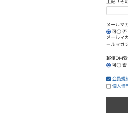
上記「そ
メールマ
可
否
メールマ
ールマガ
郵便DM
可
否
会員規
個人情