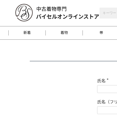
バイセルオンラインストア
会員登録
新着
着物
帯
お客様に届くまで
商品お取り寄せサービ
ご注文方法のご案内
お着物がにおう時の対
和装バッグ
訪問着
袋帯
名古屋帯
振袖
反物
梱包方法のご案内
氏名
(
必
須
江戸小紋
紬
)
氏名（フ