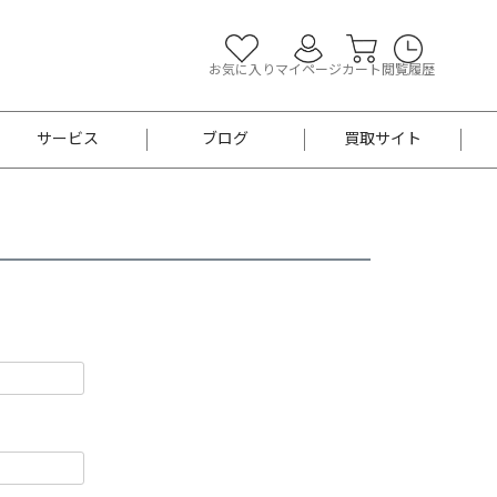
お気に入り
マイページ
カート
閲覧履歴
サービス
ブログ
買取サイト
よくあるご質問
お買い物診断
半幅帯
帯留め
お召
男性用帯
着物帯
新品
セット
袴
男性用