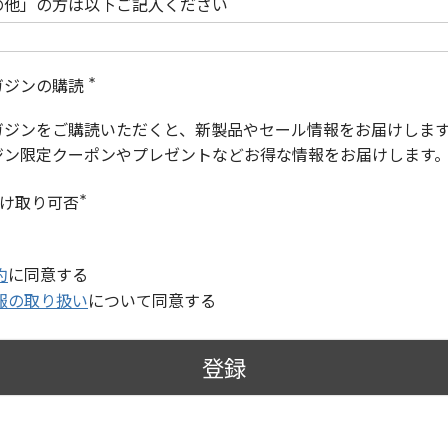
の他」の方は以下ご記入ください
ガジンの購読
(
必
ガジンをご購読いただくと、新製品やセール情報をお届けしま
須
)
ジン限定クーポンやプレゼントなどお得な情報をお届けします
受け取り可否
(
必
須
)
約
に同意する
報の取り扱い
について同意する
登録