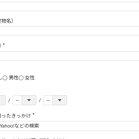
(
必
須
)
建物名）
号
(
必
須
)
し
男性
女性
知ったきっかけ
(
必
須
)