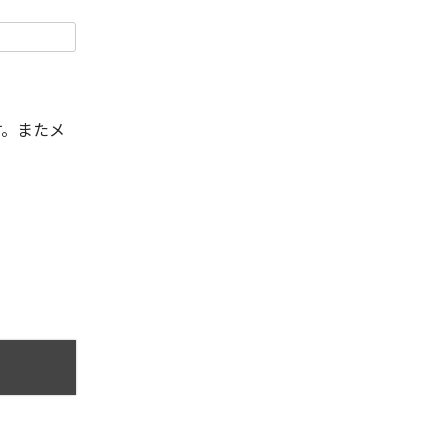
す。またメ
。