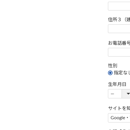
住所３（
お電話番
性別
指定な
生年月日
サイトを