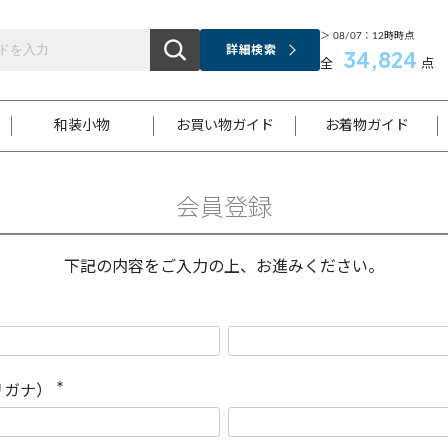
＞ 08/07：12時時点
詳細検索
34,824
全
点
和装小物
お買い物ガイド
お着物ガイド
会員登録
ス
お支払いについて
はじめてのお着物ガイド
新規会員登録
着物知識
スタッフブログ
サイズ案内
着物参考サイズ/採寸について
和色チャート集
お問い合わせ
処法
ご返品について
メールマガジンのご登録
着物販売方法について
関連サイト一覧
下記の内容をご入力の上、お進みください。
袋名古屋帯
黒留袖
帯締め
開き名
色留袖
帯揚げ
古屋帯
付下げ
帯締め
丸帯
色無地
作り帯
着物
配送について
商品ランクについて(当店基準)
帯揚げセット
ショール
小紋
浴衣
襦袢
和装コート
リガナ）
(
必
須