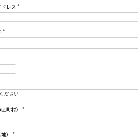
)
アドレス
(
必
須
)
ド
(
必
須
)
必
須
必
須
市区町村）
(
必
須
)
番地）