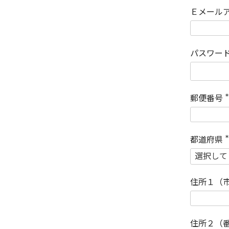
Ｅメール
パスワー
郵便番号
(
)
都道府県
(
)
住所１（
住所２（