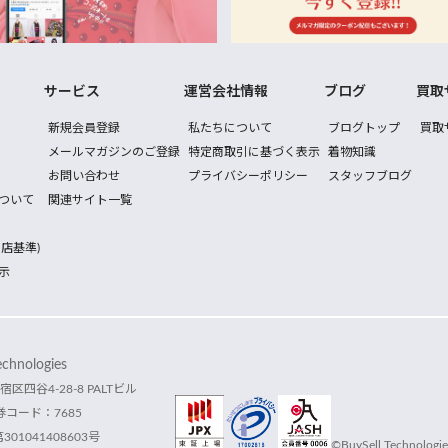
サービス
運営会社情報
ブログ
買取
新規会員登録
私たちについて
ブログトップ
買取
メールマガジンのご登録
特定商取引に基づく表示
着物知識
お問い合わせ
プライバシーポリシー
スタッフブログ
ついて
関連サイト一覧
店基準)
示
hnologies
宿区四谷4-28-8 PALTビル
コード：7685
1041408603号
©BuySell Technologies