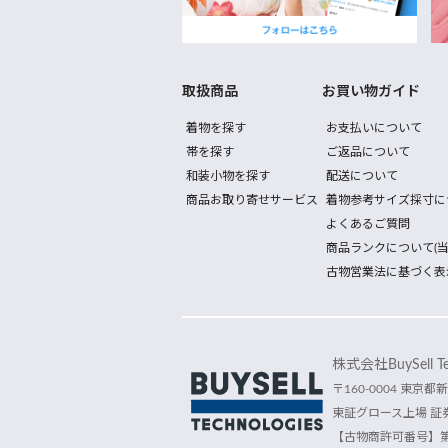
取扱商品
お買い物ガイド
着物を探す
お支払いについて
帯を探す
ご返品について
和装小物を探す
配送について
商品お取り寄せサービス
着物参考サイズ採寸に
よくあるご質問
商品ランクについて(当
古物営業法に基づく表
株式会社BuySell Tec
〒160-0004 東京都新
東証グロース上場 証券
【古物商許可番号】第30