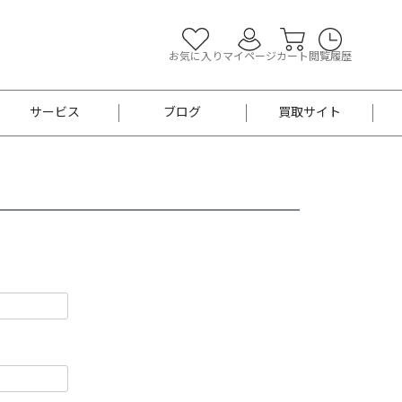
お気に入り
マイページ
カート
閲覧履歴
サービス
ブログ
買取サイト
よくあるご質問
お買い物診断
半幅帯
帯留め
お召
男性用帯
着物帯
新品
セット
袴
男性用