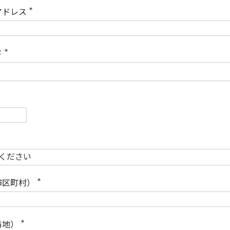
)
アドレス
(
必
須
)
ド
(
必
須
)
必
須
必
須
市区町村）
(
必
須
)
番地）