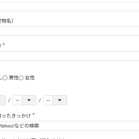
(
必
須
)
建物名）
号
(
必
須
)
し
男性
女性
知ったきっかけ
(
必
須
)