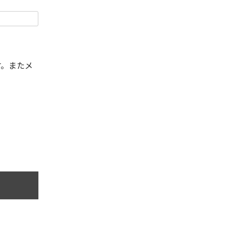
す。またメ
。