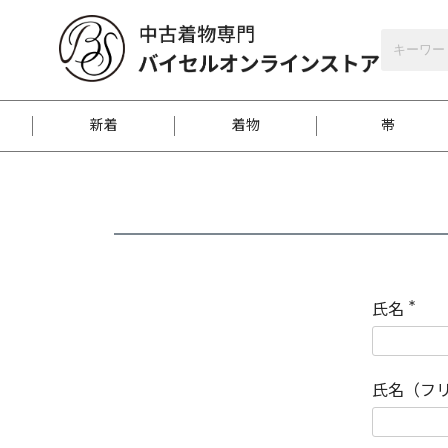
バイセルオンラインストア
会員登録
新着
着物
帯
お客様に届くまで
商品お取り寄せサービ
ご注文方法のご案内
お着物がにおう時の対
和装バッグ
訪問着
袋帯
名古屋帯
振袖
反物
梱包方法のご案内
氏名
(
必
須
江戸小紋
紬
)
氏名（フ