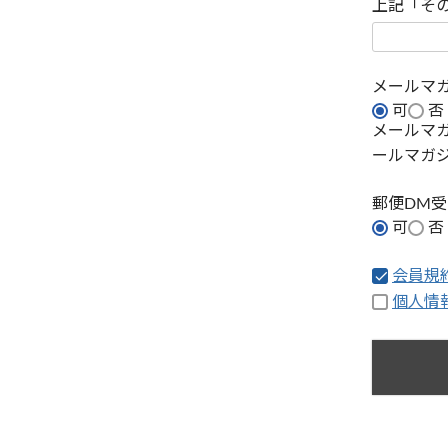
上記「そ
メールマ
可
否
メールマ
ールマガ
郵便DM
可
否
会員規
個人情