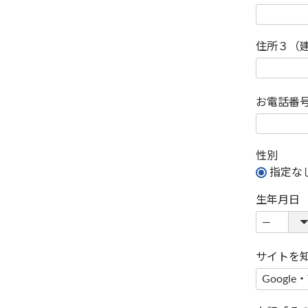
住所３（
お電話番
性別
指定な
生年月日
サイトを