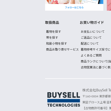
取扱商品
お買い物ガイド
着物を探す
お支払いについて
帯を探す
ご返品について
和装小物を探す
配送について
商品お取り寄せサービス
着物参考サイズ採寸に
よくあるご質問
商品ランクについて(当
古物営業法に基づく表
株式会社BuySell Tec
〒160-0004 東京都新
東証グロース上場 証券
【古物商許可番号】第30