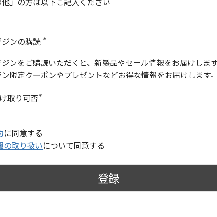
の他」の方は以下ご記入ください
ガジンの購読
(
必
ガジンをご購読いただくと、新製品やセール情報をお届けしま
須
)
ジン限定クーポンやプレゼントなどお得な情報をお届けします
受け取り可否
(
必
須
)
約
に同意する
報の取り扱い
について同意する
登録