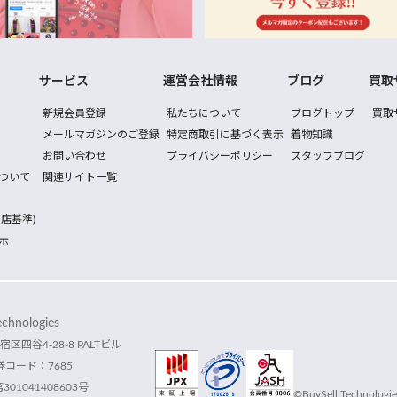
サービス
運営会社情報
ブログ
買取
新規会員登録
私たちについて
ブログトップ
買取
メールマガジンのご登録
特定商取引に基づく表示
着物知識
お問い合わせ
プライバシーポリシー
スタッフブログ
ついて
関連サイト一覧
店基準)
示
hnologies
宿区四谷4-28-8 PALTビル
コード：7685
1041408603号
©BuySell Technologies