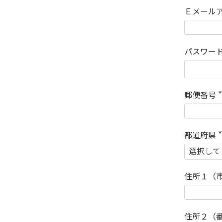
Ｅメール
パスワー
郵便番号
(
)
都道府県
(
)
住所１（
住所２（