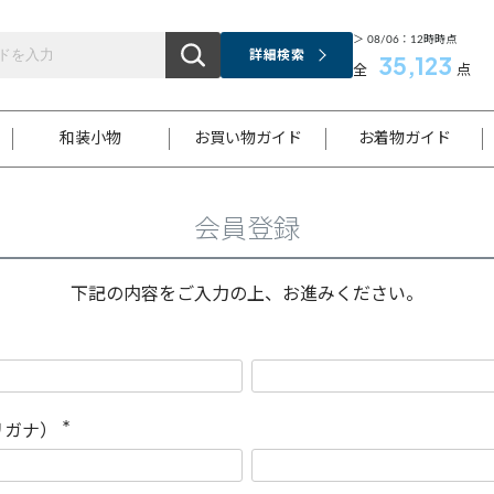
＞ 08/06：12時時点
詳細検索
35,123
全
点
和装小物
お買い物ガイド
お着物ガイド
会員登録
ス
お支払いについて
はじめてのお着物ガイド
新規会員登録
着物知識
スタッフブログ
サイズ案内
着物参考サイズ/採寸について
和色チャート集
お問い合わせ
処法
ご返品について
メールマガジンのご登録
着物販売方法について
関連サイト一覧
下記の内容をご入力の上、お進みください。
袋名古屋帯
黒留袖
帯締め
開き名
色留袖
帯揚げ
古屋帯
付下げ
帯締め
丸帯
色無地
作り帯
着物
配送について
商品ランクについて(当店基準)
帯揚げセット
ショール
小紋
浴衣
襦袢
和装コート
リガナ）
(
必
須