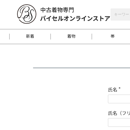
バイセルオンラインストア
会員登録
新着
着物
帯
お客様に届くまで
商品お取り寄せサービ
ご注文方法のご案内
お着物がにおう時の対
和装バッグ
訪問着
袋帯
名古屋帯
振袖
反物
梱包方法のご案内
氏名
(
必
須
江戸小紋
紬
)
氏名（フ