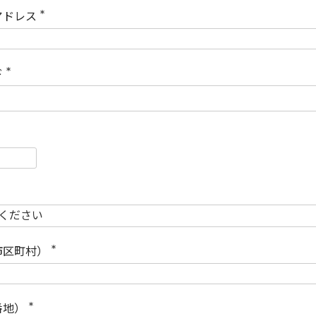
)
アドレス
(
必
須
)
ド
(
必
須
)
必
須
必
須
市区町村）
(
必
須
)
番地）