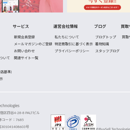
サービス
運営会社情報
ブログ
買取
新規会員登録
私たちについて
ブログトップ
買取
メールマガジンのご登録
特定商取引に基づく表示
着物知識
お問い合わせ
プライバシーポリシー
スタッフブログ
ついて
関連サイト一覧
店基準)
示
hnologies
宿区四谷4-28-8 PALTビル
コード：7685
1041408603号
©BuySell Technologies