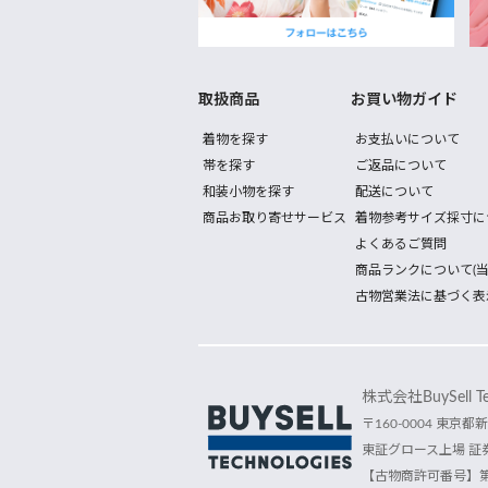
取扱商品
お買い物ガイド
着物を探す
お支払いについて
帯を探す
ご返品について
和装小物を探す
配送について
商品お取り寄せサービス
着物参考サイズ採寸に
よくあるご質問
商品ランクについて(当
古物営業法に基づく表
株式会社BuySell Tec
〒160-0004 東京都新
東証グロース上場 証券
【古物商許可番号】第30