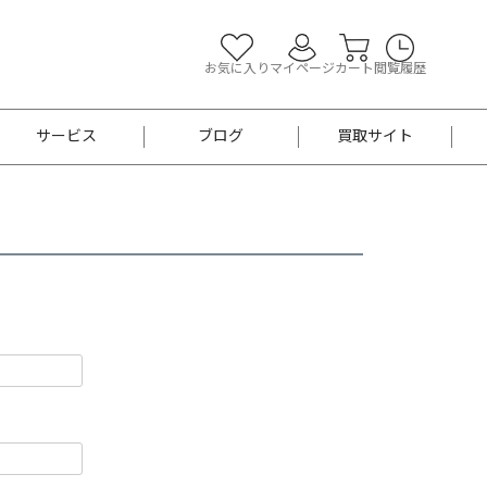
お気に入り
マイページ
カート
閲覧履歴
サービス
ブログ
買取サイト
よくあるご質問
お買い物診断
半幅帯
帯留め
お召
男性用帯
着物帯
新品
セット
袴
男性用