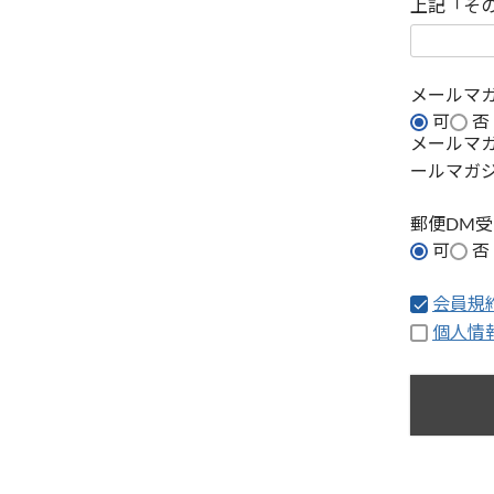
上記「そ
メールマ
可
否
メールマ
ールマガ
郵便DM
可
否
会員規
個人情