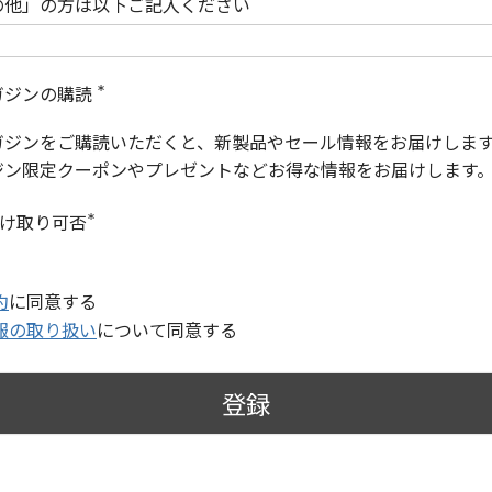
の他」の方は以下ご記入ください
ガジンの購読
(
必
ガジンをご購読いただくと、新製品やセール情報をお届けしま
須
)
ジン限定クーポンやプレゼントなどお得な情報をお届けします
受け取り可否
(
必
須
)
約
に同意する
報の取り扱い
について同意する
登録