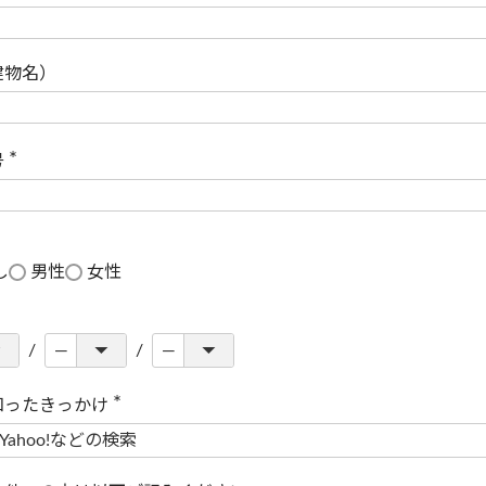
(
必
須
)
建物名）
号
(
必
須
)
し
男性
女性
知ったきっかけ
(
必
須
)