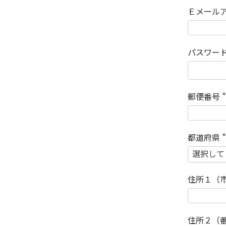
Ｅメール
パスワー
郵便番号
(
)
都道府県
(
)
住所１（
住所２（