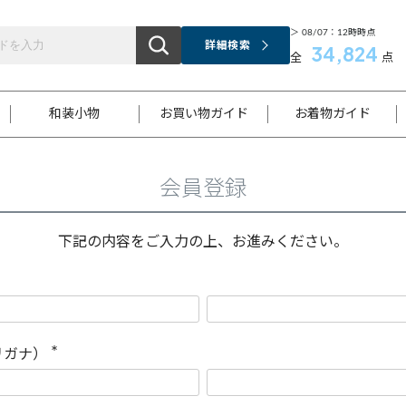
＞ 08/07：12時時点
詳細検索
34,824
全
点
和装小物
お買い物ガイド
お着物ガイド
会員登録
ス
お支払いについて
はじめてのお着物ガイド
新規会員登録
着物知識
スタッフブログ
サイズ案内
着物参考サイズ/採寸について
和色チャート集
お問い合わせ
処法
ご返品について
メールマガジンのご登録
着物販売方法について
関連サイト一覧
下記の内容をご入力の上、お進みください。
袋名古屋帯
黒留袖
帯締め
開き名
色留袖
帯揚げ
古屋帯
付下げ
帯締め
丸帯
色無地
作り帯
着物
配送について
商品ランクについて(当店基準)
帯揚げセット
ショール
小紋
浴衣
襦袢
和装コート
リガナ）
(
必
須