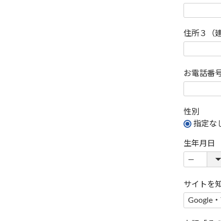
住所３（
お電話番
性別
指定な
生年月日
サイトを