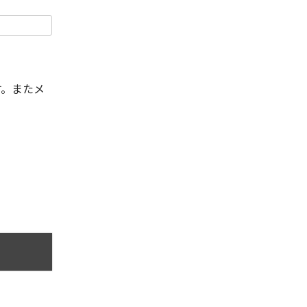
す。またメ
。