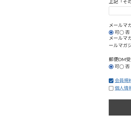
上記「そ
メールマ
可
否
メールマ
ールマガ
郵便DM
可
否
会員規
個人情