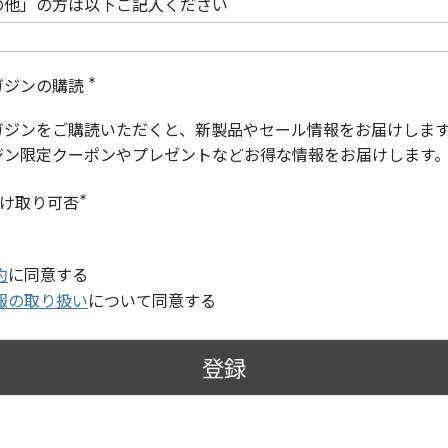
の他」の方は以下ご記入ください
ガジンの購読
(
必
ガジンをご購読いただくと、新製品やセール情報をお届けしま
須
)
ジン限定クーポンやプレゼントなどお得な情報をお届けします
受け取り可否
(
必
須
)
約
に同意する
報の取り扱い
について同意する
登録