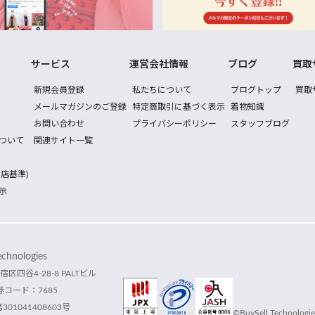
サービス
運営会社情報
ブログ
買取
新規会員登録
私たちについて
ブログトップ
買取
メールマガジンのご登録
特定商取引に基づく表示
着物知識
お問い合わせ
プライバシーポリシー
スタッフブログ
ついて
関連サイト一覧
店基準)
示
hnologies
宿区四谷4-28-8 PALTビル
コード：7685
1041408603号
©BuySell Technologies