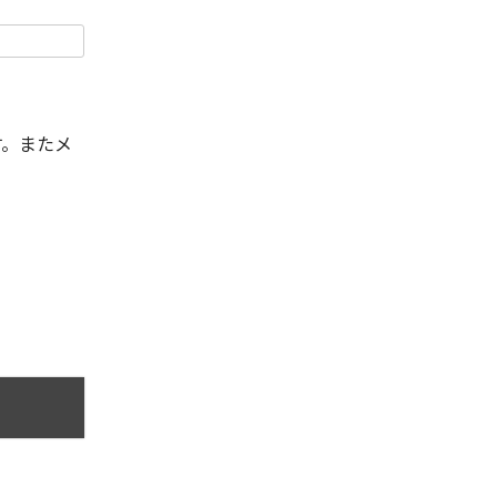
す。またメ
。