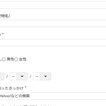
(
必
須
)
建物名）
号
(
必
須
)
し
男性
女性
知ったきっかけ
(
必
須
)