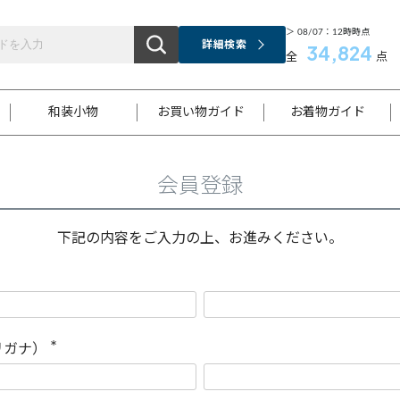
＞ 08/07：12時時点
詳細検索
34,824
全
点
和装小物
お買い物ガイド
お着物ガイド
会員登録
ス
お支払いについて
はじめてのお着物ガイド
新規会員登録
着物知識
スタッフブログ
サイズ案内
着物参考サイズ/採寸について
和色チャート集
お問い合わせ
処法
ご返品について
メールマガジンのご登録
着物販売方法について
関連サイト一覧
下記の内容をご入力の上、お進みください。
袋名古屋帯
黒留袖
帯締め
開き名
色留袖
帯揚げ
古屋帯
付下げ
帯締め
丸帯
色無地
作り帯
着物
配送について
商品ランクについて(当店基準)
帯揚げセット
ショール
小紋
浴衣
襦袢
和装コート
リガナ）
(
必
須