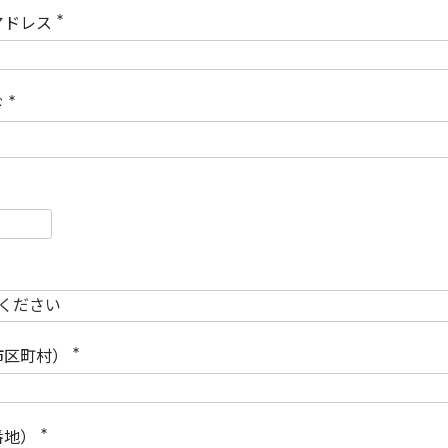
)
アドレス
(
必
須
)
ド
(
必
須
)
必
須
必
須
市区町村）
(
必
須
)
番地）