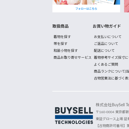
取扱商品
お買い物ガイド
着物を探す
お支払いについて
帯を探す
ご返品について
和装小物を探す
配送について
商品お取り寄せサービス
着物参考サイズ採寸に
よくあるご質問
商品ランクについて(当
古物営業法に基づく表
株式会社BuySell Tec
〒160-0004 東京都新
東証グロース上場 証券
【古物商許可番号】第30