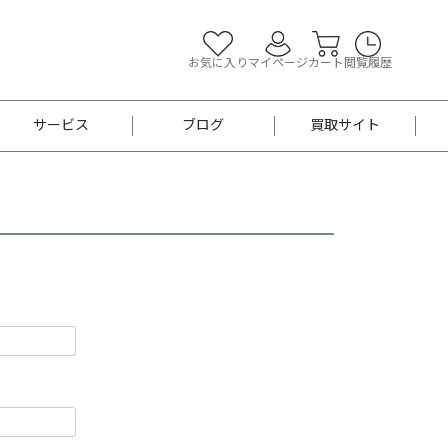
お気に入り
マイページ
カート
閲覧履歴
サービス
ブログ
買取サイト
よくあるご質問
お買い物診断
半幅帯
帯留め
お召
男性用帯
着物帯
新品
セット
袴
男性用