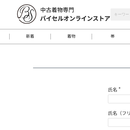
バイセルオンラインストア
会員登録
新着
着物
帯
お客様に届くまで
商品お取り寄せサービ
ご注文方法のご案内
お着物がにおう時の対
和装バッグ
訪問着
袋帯
名古屋帯
振袖
反物
梱包方法のご案内
氏名
(
必
須
江戸小紋
紬
)
氏名（フ