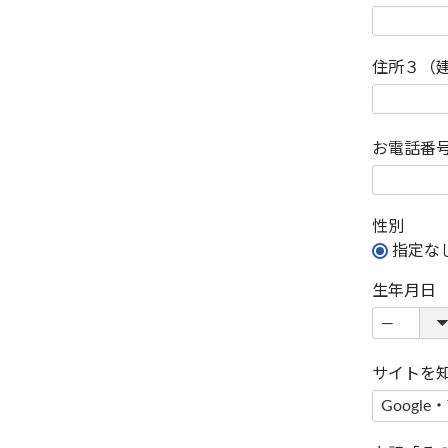
住所３（
お電話番
性別
指定な
生年月日
サイトを