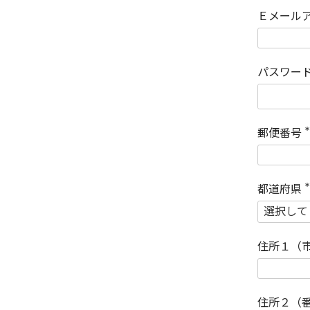
Ｅメール
パスワー
郵便番号
(
)
都道府県
(
)
住所１（
住所２（