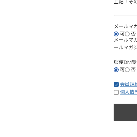
上記「そ
メールマ
可
否
メールマ
ールマガ
郵便DM
可
否
会員規
個人情