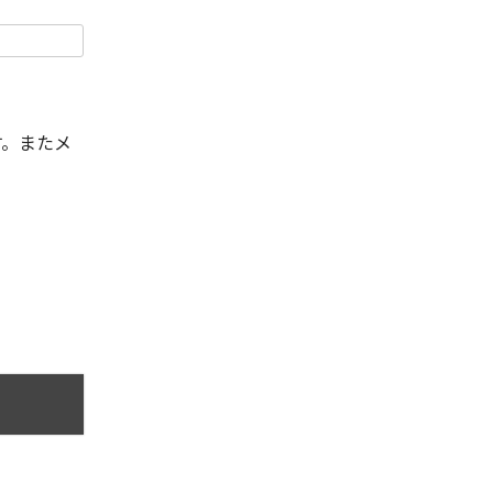
す。またメ
。