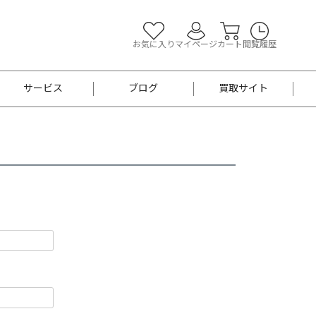
お気に入り
マイページ
カート
閲覧履歴
サービス
ブログ
買取サイト
よくあるご質問
お買い物診断
半幅帯
帯留め
お召
男性用帯
着物帯
新品
セット
袴
男性用