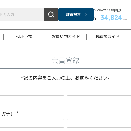
＞ 08/07：12時時点
詳細検索
34,824
全
点
和装小物
お買い物ガイド
お着物ガイド
会員登録
ス
お支払いについて
はじめてのお着物ガイド
新規会員登録
着物知識
スタッフブログ
サイズ案内
着物参考サイズ/採寸について
和色チャート集
お問い合わせ
処法
ご返品について
メールマガジンのご登録
着物販売方法について
関連サイト一覧
下記の内容をご入力の上、お進みください。
袋名古屋帯
黒留袖
帯締め
開き名
色留袖
帯揚げ
古屋帯
付下げ
帯締め
丸帯
色無地
作り帯
着物
配送について
商品ランクについて(当店基準)
帯揚げセット
ショール
小紋
浴衣
襦袢
和装コート
リガナ）
(
必
須