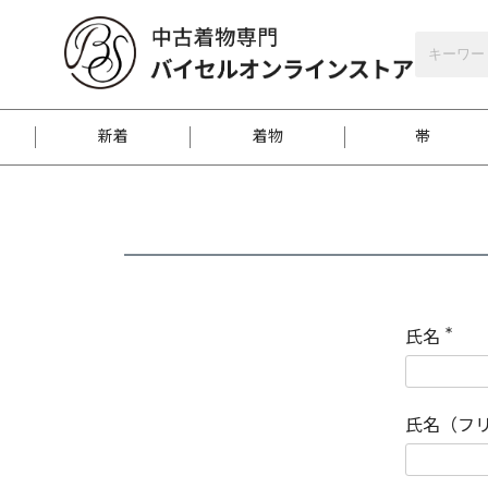
バイセルオンラインストア
会員登録
新着
着物
帯
お客様に届くまで
商品お取り寄せサービ
ご注文方法のご案内
お着物がにおう時の対
和装バッグ
訪問着
袋帯
名古屋帯
振袖
反物
梱包方法のご案内
氏名
(
必
須
江戸小紋
紬
)
氏名（フ