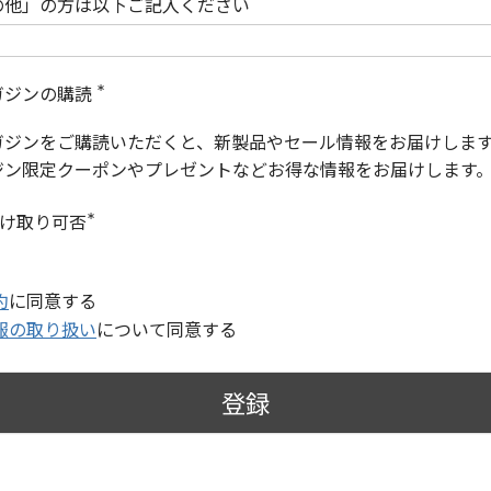
の他」の方は以下ご記入ください
ガジンの購読
(
必
ガジンをご購読いただくと、新製品やセール情報をお届けしま
須
)
ジン限定クーポンやプレゼントなどお得な情報をお届けします
受け取り可否
(
必
須
)
約
に同意する
報の取り扱い
について同意する
登録