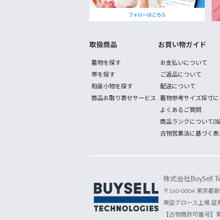
取扱商品
お買い物ガイド
着物を探す
お支払いについて
帯を探す
ご返品について
和装小物を探す
配送について
商品お取り寄せサービス
着物参考サイズ採寸に
よくあるご質問
商品ランクについて(当
古物営業法に基づく表
株式会社BuySell Tec
〒160-0004 東京都新
東証グロース上場 証券
【古物商許可番号】第30