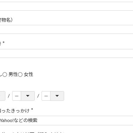
(
必
須
)
建物名）
号
(
必
須
)
し
男性
女性
知ったきっかけ
(
必
須
)