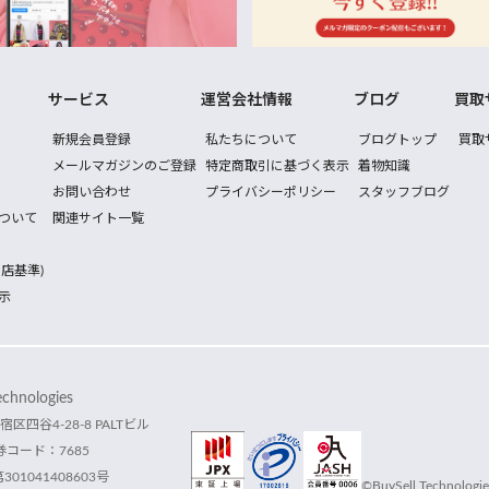
サービス
運営会社情報
ブログ
買取
新規会員登録
私たちについて
ブログトップ
買取
メールマガジンのご登録
特定商取引に基づく表示
着物知識
お問い合わせ
プライバシーポリシー
スタッフブログ
ついて
関連サイト一覧
店基準)
示
hnologies
宿区四谷4-28-8 PALTビル
コード：7685
1041408603号
©BuySell Technologies