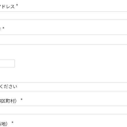
)
アドレス
(
必
須
)
ド
(
必
須
)
必
須
必
須
市区町村）
(
必
須
)
番地）