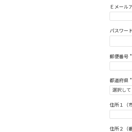
Ｅメール
パスワー
郵便番号
(
)
都道府県
(
)
住所１（
住所２（