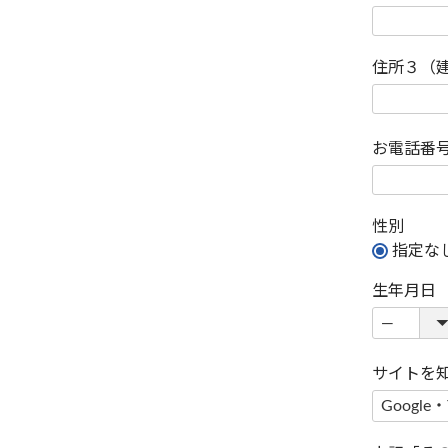
住所３（
お電話番
性別
指定な
生年月日
サイトを