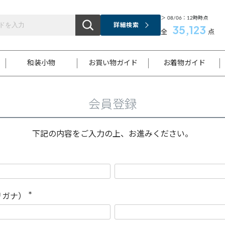
＞ 08/06：12時時点
詳細検索
35,123
全
点
和装小物
お買い物ガイド
お着物ガイド
会員登録
ス
お支払いについて
はじめてのお着物ガイド
新規会員登録
着物知識
スタッフブログ
サイズ案内
着物参考サイズ/採寸について
和色チャート集
お問い合わせ
処法
ご返品について
メールマガジンのご登録
着物販売方法について
関連サイト一覧
下記の内容をご入力の上、お進みください。
袋名古屋帯
黒留袖
帯締め
開き名
色留袖
帯揚げ
古屋帯
付下げ
帯締め
丸帯
色無地
作り帯
着物
配送について
商品ランクについて(当店基準)
帯揚げセット
ショール
小紋
浴衣
襦袢
和装コート
リガナ）
(
必
須