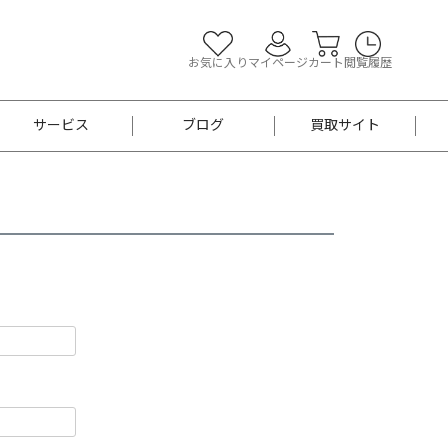
お気に入り
マイページ
カート
閲覧履歴
サービス
ブログ
買取サイト
よくあるご質問
お買い物診断
半幅帯
帯留め
お召
男性用帯
着物帯
新品
セット
袴
男性用