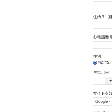
住所３（
お電話番
性別
指定な
生年月日
サイトを