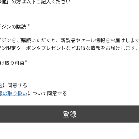
の他」の方は以下ご記入ください
ガジンの購読
(
必
ガジンをご購読いただくと、新製品やセール情報をお届けしま
須
)
ジン限定クーポンやプレゼントなどお得な情報をお届けします
受け取り可否
(
必
須
)
約
に同意する
報の取り扱い
について同意する
登録