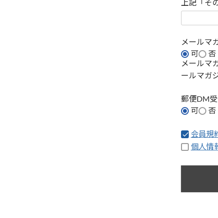
上記「そ
メールマ
可
否
メールマ
ールマガ
郵便DM
可
否
会員規
個人情