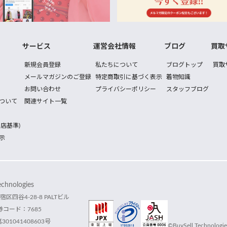
サービス
運営会社情報
ブログ
買取
新規会員登録
私たちについて
ブログトップ
買取
メールマガジンのご登録
特定商取引に基づく表示
着物知識
お問い合わせ
プライバシーポリシー
スタッフブログ
ついて
関連サイト一覧
店基準)
示
hnologies
宿区四谷4-28-8 PALTビル
コード：7685
1041408603号
©BuySell Technologies