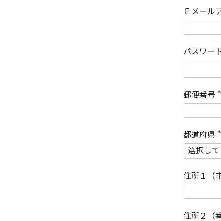
Ｅメール
パスワー
郵便番号
(
)
都道府県
(
)
住所１（
住所２（