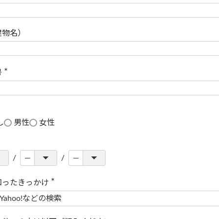
(
必
須
)
建物名）
号
(
必
須
)
し
男性
女性
知ったきっかけ
(
必
須
)