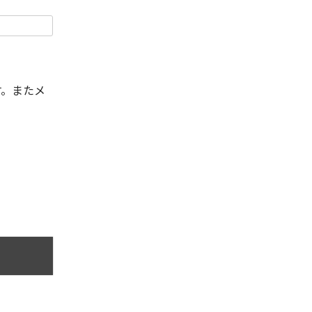
す。またメ
。