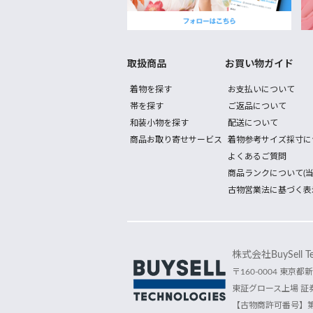
取扱商品
お買い物ガイド
着物を探す
お支払いについて
帯を探す
ご返品について
和装小物を探す
配送について
商品お取り寄せサービス
着物参考サイズ採寸に
よくあるご質問
商品ランクについて(当
古物営業法に基づく表
株式会社BuySell Tec
〒160-0004 東京都新
東証グロース上場 証券
【古物商許可番号】第30