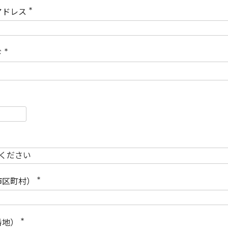
)
アドレス
(
必
須
)
ド
(
必
須
)
必
須
必
須
市区町村）
(
必
須
)
番地）