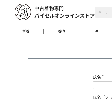
バイセルオンラインストア
会員登録
新着
着物
帯
お客様に届くまで
商品お取り寄せサービ
ご注文方法のご案内
お着物がにおう時の対
和装バッグ
訪問着
袋帯
名古屋帯
振袖
反物
梱包方法のご案内
氏名
(
必
須
江戸小紋
紬
)
氏名（フ