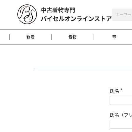
バイセルオンラインストア
会員登録
新着
着物
帯
お客様に届くまで
商品お取り寄せサービ
ご注文方法のご案内
お着物がにおう時の対
和装バッグ
訪問着
袋帯
名古屋帯
振袖
反物
梱包方法のご案内
氏名
(
必
須
江戸小紋
紬
)
氏名（フ