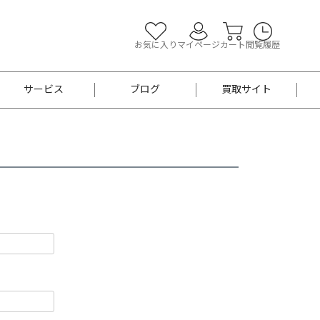
お気に入り
マイページ
カート
閲覧履歴
サービス
ブログ
買取サイト
よくあるご質問
お買い物診断
半幅帯
帯留め
お召
男性用帯
着物帯
新品
セット
袴
男性用