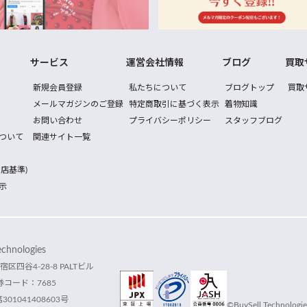
サービス
運営会社情報
ブログ
買取
新規会員登録
私たちについて
ブログトップ
買取
メールマガジンのご登録
特定商取引に基づく表示
着物知識
お問い合わせ
プライバシーポリシー
スタッフブログ
ついて
関連サイト一覧
店基準)
示
hnologies
宿区四谷4-28-8 PALTビル
コード：7685
1041408603号
©BuySell Technologies