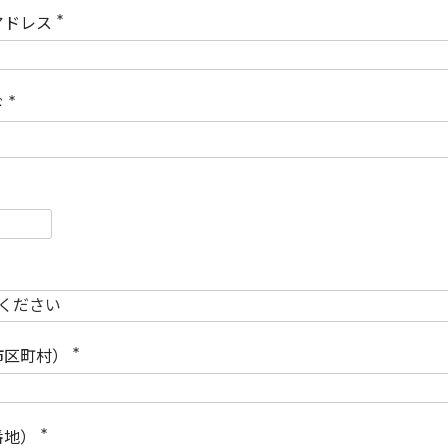
)
アドレス
(
必
須
)
ド
(
必
須
)
必
須
必
須
市区町村）
(
必
須
)
番地）