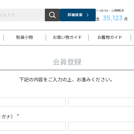
＞ 08/06：12時時点
詳細検索
35,123
全
点
和装小物
お買い物ガイド
お着物ガイド
会員登録
ス
お支払いについて
はじめてのお着物ガイド
新規会員登録
着物知識
スタッフブログ
サイズ案内
着物参考サイズ/採寸について
和色チャート集
お問い合わせ
処法
ご返品について
メールマガジンのご登録
着物販売方法について
関連サイト一覧
下記の内容をご入力の上、お進みください。
袋名古屋帯
黒留袖
帯締め
開き名
色留袖
帯揚げ
古屋帯
付下げ
帯締め
丸帯
色無地
作り帯
着物
配送について
商品ランクについて(当店基準)
帯揚げセット
ショール
小紋
浴衣
襦袢
和装コート
リガナ）
(
必
須