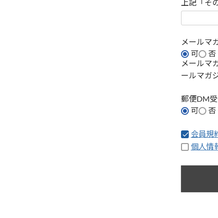
上記「そ
メールマ
可
否
メールマ
ールマガ
郵便DM
可
否
会員規
個人情