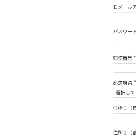
Ｅメール
パスワー
郵便番号
(
)
都道府県
(
)
住所１（
住所２（