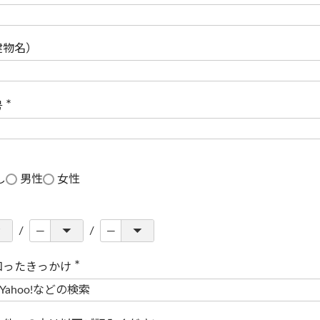
(
必
須
)
建物名）
号
(
必
須
)
し
男性
女性
知ったきっかけ
(
必
須
)