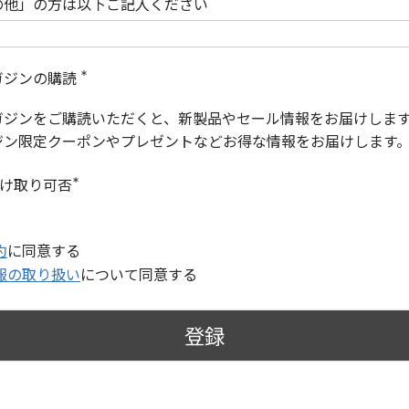
の他」の方は以下ご記入ください
ガジンの購読
(
必
ガジンをご購読いただくと、新製品やセール情報をお届けしま
須
)
ジン限定クーポンやプレゼントなどお得な情報をお届けします
受け取り可否
(
必
須
)
約
に同意する
報の取り扱い
について同意する
登録