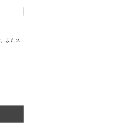
す。またメ
。