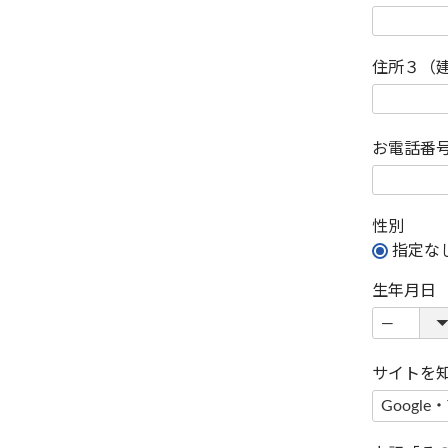
住所３（
お電話番
性別
指定な
生年月日
サイトを