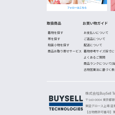
取扱商品
お買い物ガイド
着物を探す
お支払いについて
帯を探す
ご返品について
和装小物を探す
配送について
商品お取り寄せサービス
着物参考サイズ採寸に
よくあるご質問
商品ランクについて(当
古物営業法に基づく表
株式会社BuySell Tec
〒160-0004 東京都新
東証グロース上場 証券
【古物商許可番号】第30