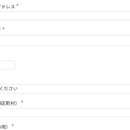
)
アドレス
(
必
須
)
ド
(
必
須
)
必
須
必
須
市区町村）
(
必
須
)
番地）