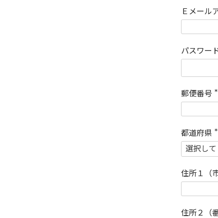
Ｅメール
パスワー
郵便番号
(
)
都道府県
(
)
住所１（
住所２（