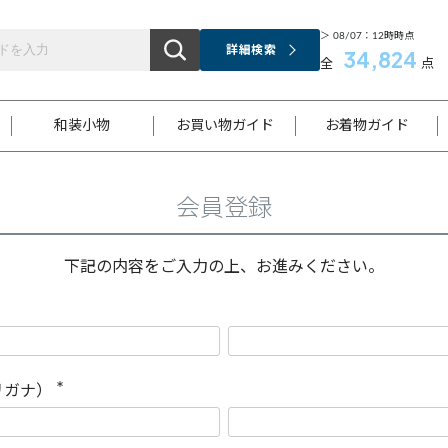
＞ 08/07：12時時点
詳細検索
34,824
全
点
和装小物
お買い物ガイド
お着物ガイド
会員登録
ス
お支払いについて
はじめてのお着物ガイド
新規会員登録
着物知識
スタッフブログ
サイズ案内
着物参考サイズ/採寸について
和色チャート集
お問い合わせ
処法
ご返品について
メールマガジンのご登録
着物販売方法について
関連サイト一覧
下記の内容をご入力の上、お進みください。
袋名古屋帯
黒留袖
帯締め
開き名
色留袖
帯揚げ
古屋帯
付下げ
帯締め
丸帯
色無地
作り帯
着物
配送について
商品ランクについて(当店基準)
帯揚げセット
ショール
小紋
浴衣
襦袢
和装コート
リガナ）
(
必
須