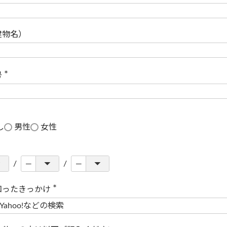
(
必
須
)
建物名）
号
(
必
須
)
し
男性
女性
知ったきっかけ
(
必
須
)