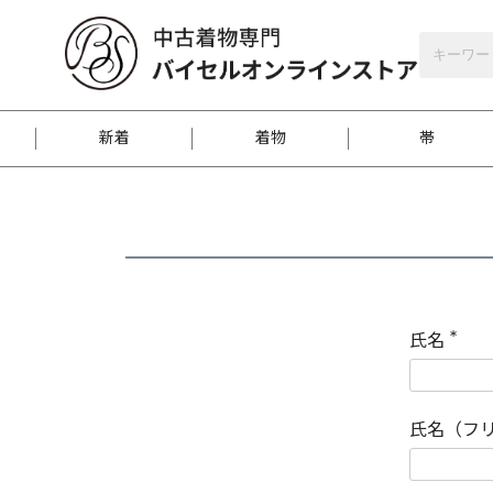
バイセルオンラインストア
会員登録
新着
着物
帯
お客様に届くまで
商品お取り寄せサービ
ご注文方法のご案内
お着物がにおう時の対
和装バッグ
訪問着
袋帯
名古屋帯
振袖
反物
梱包方法のご案内
氏名
(
必
須
江戸小紋
紬
)
氏名（フ