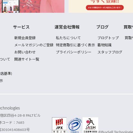
サービス
運営会社情報
ブログ
買取
新規会員登録
私たちについて
ブログトップ
買取
メールマガジンのご登録
特定商取引に基づく表示
着物知識
お問い合わせ
プライバシーポリシー
スタッフブログ
ついて
関連サイト一覧
店基準)
示
hnologies
宿区四谷4-28-8 PALTビル
コード：7685
1041408603号
©BuySell Technologies