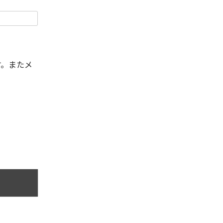
す。またメ
。