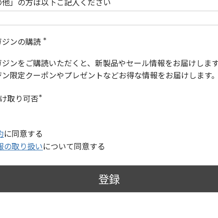
の他」の方は以下ご記入ください
ガジンの購読
(
必
ガジンをご購読いただくと、新製品やセール情報をお届けしま
須
)
ジン限定クーポンやプレゼントなどお得な情報をお届けします
受け取り可否
(
必
須
)
約
に同意する
報の取り扱い
について同意する
登録