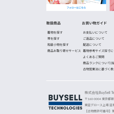
取扱商品
お買い物ガイド
着物を探す
お支払いについて
帯を探す
ご返品について
和装小物を探す
配送について
商品お取り寄せサービス
着物参考サイズ採寸に
よくあるご質問
商品ランクについて(当
古物営業法に基づく表
株式会社BuySell Tec
〒160-0004 東京都新
東証グロース上場 証券
【古物商許可番号】第30