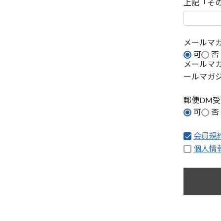
上記「そ
メールマ
可
否
メールマ
ールマガ
郵便DM
可
否
会員規
個人情