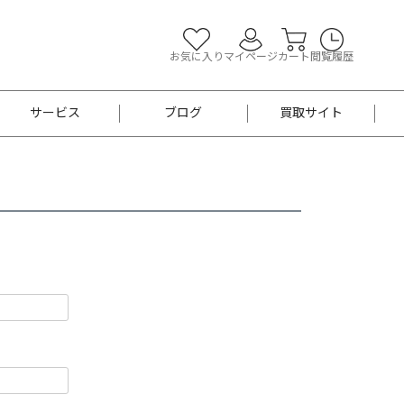
お気に入り
マイページ
カート
閲覧履歴
サービス
ブログ
買取サイト
よくあるご質問
お買い物診断
半幅帯
帯留め
お召
男性用帯
着物帯
新品
セット
袴
男性用