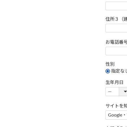
住所３（
お電話番
性別
指定な
生年月日
サイトを