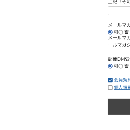
上記「そ
メールマ
可
否
メールマ
ールマガ
郵便DM
可
否
会員規
個人情