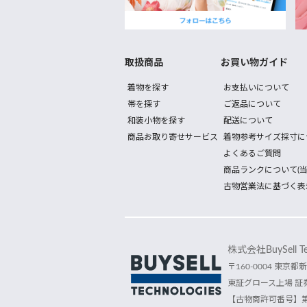
取扱商品
お買い物ガイド
着物を探す
お支払いについて
帯を探す
ご返品について
和装小物を探す
配送について
商品お取り寄せサービス
着物参考サイズ採寸に
よくあるご質問
商品ランクについて(当
古物営業法に基づく表
株式会社BuySell Tec
〒160-0004 東京都新
東証グロース上場 証券
【古物商許可番号】第30