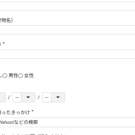
(
必
須
)
建物名）
号
(
必
須
)
し
男性
女性
知ったきっかけ
(
必
須
)