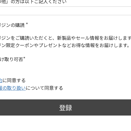
の他」の方は以下ご記入ください
ガジンの購読
(
必
ガジンをご購読いただくと、新製品やセール情報をお届けしま
須
)
ジン限定クーポンやプレゼントなどお得な情報をお届けします
受け取り可否
(
必
須
)
約
に同意する
報の取り扱い
について同意する
登録