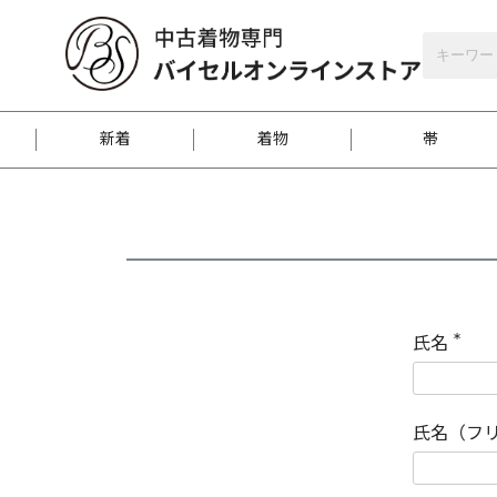
バイセルオンラインストア
会員登録
新着
着物
帯
お客様に届くまで
商品お取り寄せサービ
ご注文方法のご案内
お着物がにおう時の対
和装バッグ
訪問着
袋帯
名古屋帯
振袖
反物
梱包方法のご案内
氏名
(
必
須
江戸小紋
紬
)
氏名（フ