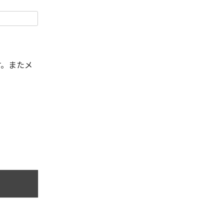
す。またメ
。