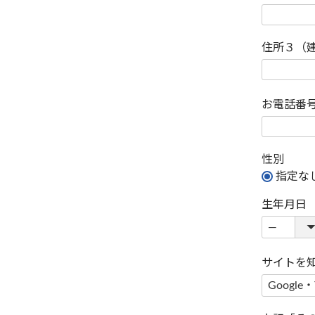
住所３（
お電話番
性別
指定な
生年月日
サイトを