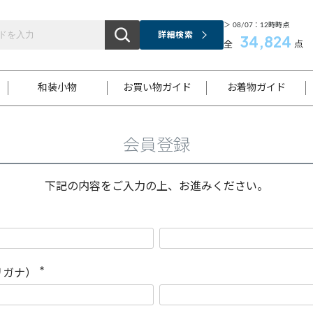
＞ 08/07：12時時点
詳細検索
34,824
全
点
和装小物
お買い物ガイド
お着物ガイド
会員登録
ス
お支払いについて
はじめてのお着物ガイド
新規会員登録
着物知識
スタッフブログ
サイズ案内
着物参考サイズ/採寸について
和色チャート集
お問い合わせ
処法
ご返品について
メールマガジンのご登録
着物販売方法について
関連サイト一覧
下記の内容をご入力の上、お進みください。
袋名古屋帯
黒留袖
帯締め
開き名
色留袖
帯揚げ
古屋帯
付下げ
帯締め
丸帯
色無地
作り帯
着物
配送について
商品ランクについて(当店基準)
帯揚げセット
ショール
小紋
浴衣
襦袢
和装コート
リガナ）
(
必
須