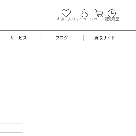
お気に入り
マイページ
カート
閲覧履歴
サービス
ブログ
買取サイト
よくあるご質問
お買い物診断
半幅帯
帯留め
お召
男性用帯
着物帯
新品
セット
袴
男性用