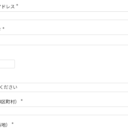
)
アドレス
(
必
須
)
ド
(
必
須
)
必
須
必
須
市区町村）
(
必
須
)
番地）