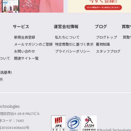
サービス
運営会社情報
ブログ
買取
新規会員登録
私たちについて
ブログトップ
買取
メールマガジンのご登録
特定商取引に基づく表示
着物知識
お問い合わせ
プライバシーポリシー
スタッフブログ
ついて
関連サイト一覧
店基準)
示
hnologies
宿区四谷4-28-8 PALTビル
コード：7685
1041408603号
©BuySell Technologies