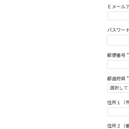
Ｅメール
パスワー
郵便番号
(
)
都道府県
(
)
住所１（
住所２（