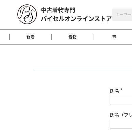
バイセルオンラインストア
会員登録
新着
着物
帯
お客様に届くまで
商品お取り寄せサービ
ご注文方法のご案内
お着物がにおう時の対
和装バッグ
訪問着
袋帯
名古屋帯
振袖
反物
梱包方法のご案内
氏名
(
必
須
江戸小紋
紬
)
氏名（フ