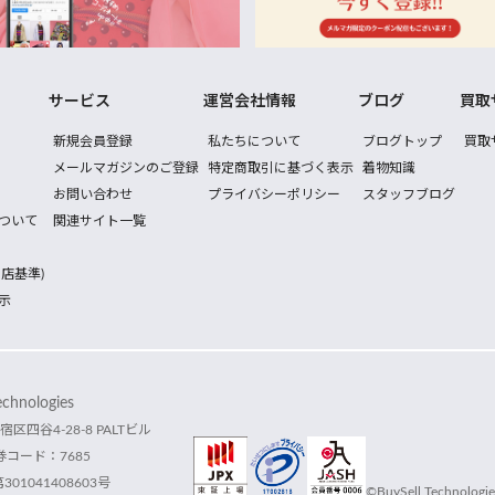
サービス
運営会社情報
ブログ
買取
新規会員登録
私たちについて
ブログトップ
買取
メールマガジンのご登録
特定商取引に基づく表示
着物知識
お問い合わせ
プライバシーポリシー
スタッフブログ
ついて
関連サイト一覧
店基準)
示
hnologies
宿区四谷4-28-8 PALTビル
コード：7685
1041408603号
©BuySell Technologies