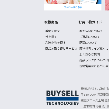
取扱商品
お買い物ガイド
着物を探す
お支払いについて
帯を探す
ご返品について
和装小物を探す
配送について
商品お取り寄せサービス
着物参考サイズ採寸に
よくあるご質問
商品ランクについて(当
古物営業法に基づく表
株式会社BuySell Tec
〒160-0004 東京都新
東証グロース上場 証券
【古物商許可番号】第30