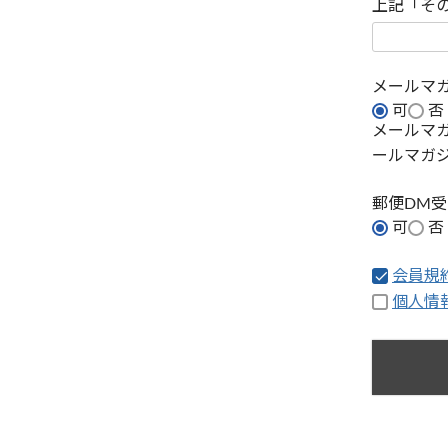
上記「そ
メールマ
可
否
メールマ
ールマガ
郵便DM
可
否
会員規
個人情