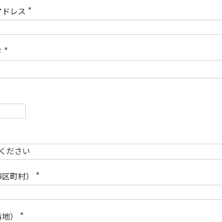
)
アドレス
(
必
須
)
ド
(
必
須
)
必
須
必
須
市区町村）
(
必
須
)
番地）