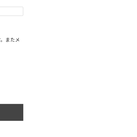
す。またメ
。