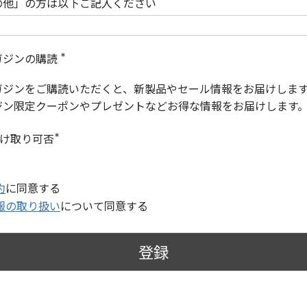
の他」の方は以下ご記入ください
ガジンの購読
(
必
ガジンをご購読いただくと、新製品やセール情報をお届けしま
須
)
ジン限定クーポンやプレゼントなどお得な情報をお届けします
受け取り可否
(
必
須
)
約
に同意する
報の取り扱い
について同意する
登録