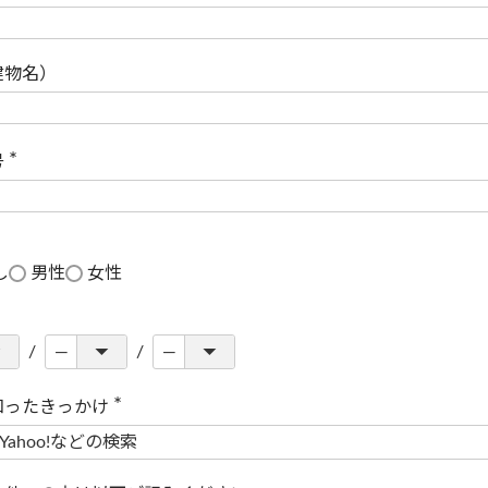
(
必
須
)
建物名）
号
(
必
須
)
し
男性
女性
知ったきっかけ
(
必
須
)