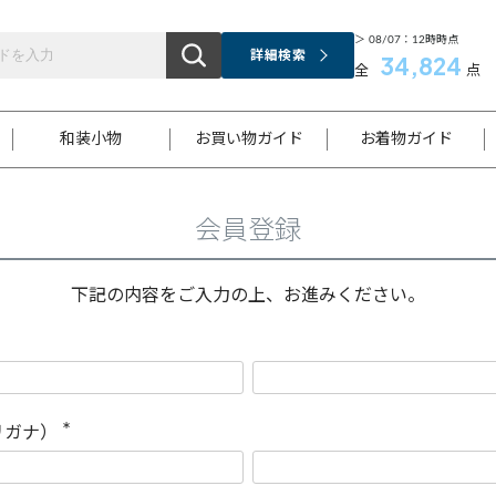
＞ 08/07：12時時点
詳細検索
34,824
全
点
和装小物
お買い物ガイド
お着物ガイド
会員登録
ス
お支払いについて
はじめてのお着物ガイド
新規会員登録
着物知識
スタッフブログ
サイズ案内
着物参考サイズ/採寸について
和色チャート集
お問い合わせ
処法
ご返品について
メールマガジンのご登録
着物販売方法について
関連サイト一覧
下記の内容をご入力の上、お進みください。
袋名古屋帯
黒留袖
帯締め
開き名
色留袖
帯揚げ
古屋帯
付下げ
帯締め
丸帯
色無地
作り帯
着物
配送について
商品ランクについて(当店基準)
帯揚げセット
ショール
小紋
浴衣
襦袢
和装コート
リガナ）
(
必
須