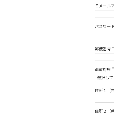
Ｅメール
パスワー
郵便番号
(
)
都道府県
(
)
住所１（
住所２（