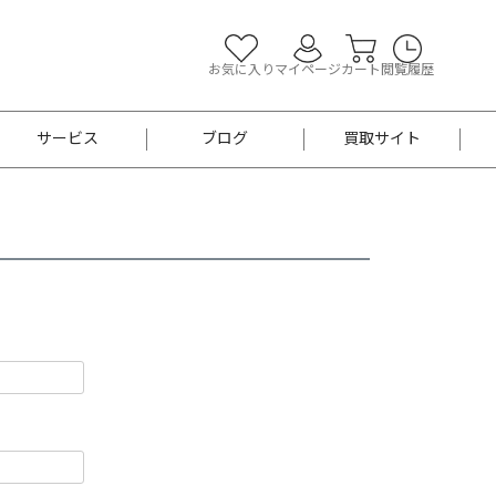
お気に入り
マイページ
カート
閲覧履歴
サービス
ブログ
買取サイト
よくあるご質問
お買い物診断
半幅帯
帯留め
お召
男性用帯
着物帯
新品
セット
袴
男性用