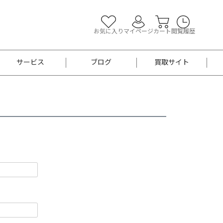
お気に入り
マイページ
カート
閲覧履歴
サービス
ブログ
買取サイト
よくあるご質問
お買い物診断
半幅帯
帯留め
お召
男性用帯
着物帯
新品
セット
袴
男性用