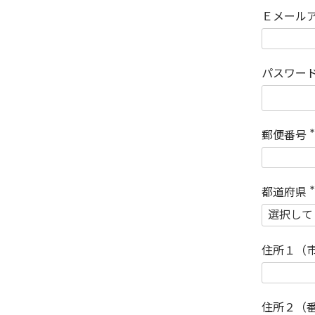
Ｅメール
パスワー
郵便番号
(
)
都道府県
(
)
住所１（
住所２（