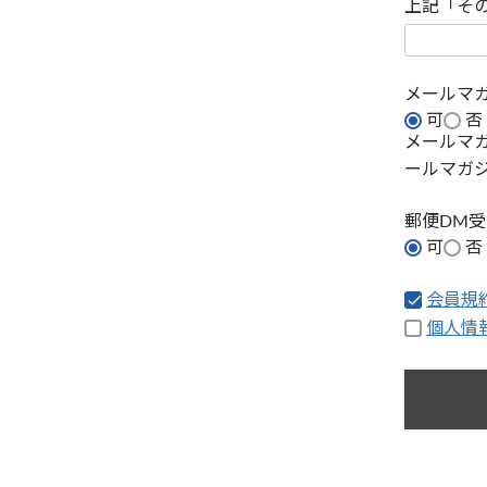
上記「そ
メールマ
可
否
メールマ
ールマガ
郵便DM
可
否
会員規
個人情