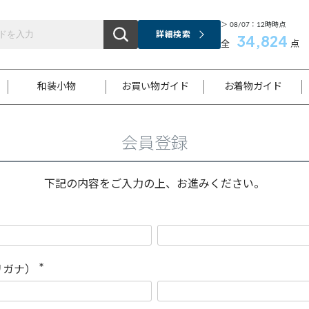
＞ 08/07：12時時点
詳細検索
34,824
全
点
和装小物
お買い物ガイド
お着物ガイド
会員登録
ス
お支払いについて
はじめてのお着物ガイド
新規会員登録
着物知識
スタッフブログ
サイズ案内
着物参考サイズ/採寸について
和色チャート集
お問い合わせ
処法
ご返品について
メールマガジンのご登録
着物販売方法について
関連サイト一覧
下記の内容をご入力の上、お進みください。
袋名古屋帯
黒留袖
帯締め
開き名
色留袖
帯揚げ
古屋帯
付下げ
帯締め
丸帯
色無地
作り帯
着物
配送について
商品ランクについて(当店基準)
帯揚げセット
ショール
小紋
浴衣
襦袢
和装コート
リガナ）
(
必
須