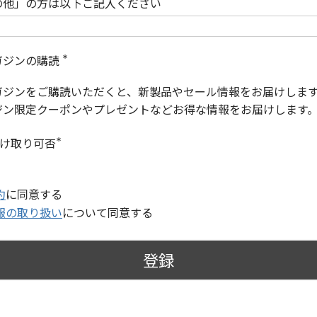
の他」の方は以下ご記入ください
ガジンの購読
(
必
ガジンをご購読いただくと、新製品やセール情報をお届けしま
須
)
ジン限定クーポンやプレゼントなどお得な情報をお届けします
受け取り可否
(
必
須
)
約
に同意する
報の取り扱い
について同意する
登録