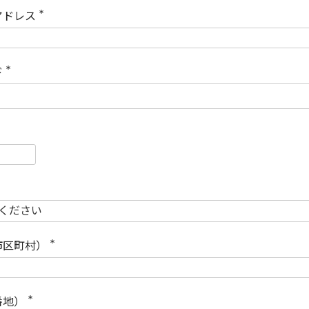
)
アドレス
(
必
須
)
ド
(
必
須
)
必
須
必
須
市区町村）
(
必
須
)
番地）