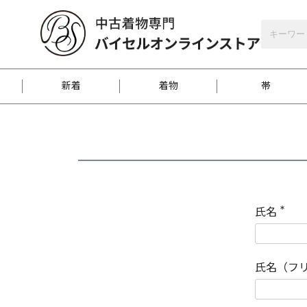
バイセルオンラインストア
会員登録
新着
着物
帯
お客様に届くまで
商品お取り寄せサービ
ご注文方法のご案内
お着物がにおう時の対
和装バッグ
訪問着
袋帯
名古屋帯
振袖
反物
梱包方法のご案内
氏名
(
必
須
江戸小紋
紬
)
氏名（フ