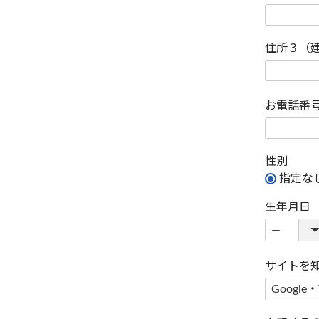
住所３（
お電話番
性別
指定な
生年月日
サイトを