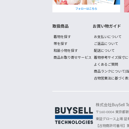
取扱商品
お買い物ガイド
着物を探す
お支払いについて
帯を探す
ご返品について
和装小物を探す
配送について
商品お取り寄せサービス
着物参考サイズ採寸に
よくあるご質問
商品ランクについて(当
古物営業法に基づく表
株式会社BuySell Tec
〒160-0004 東京都新
東証グロース上場 証券
【古物商許可番号】第30