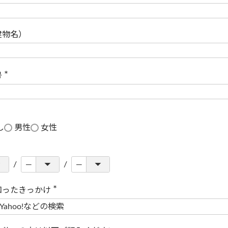
(
必
須
)
建物名）
号
(
必
須
)
し
男性
女性
知ったきっかけ
(
必
須
)