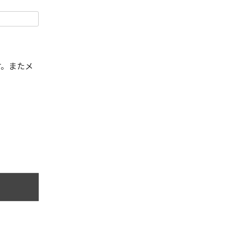
す。またメ
。