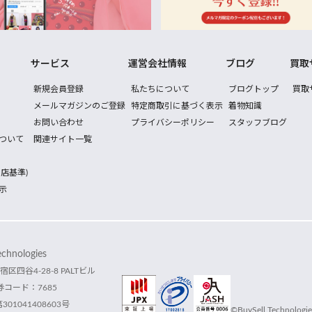
サービス
運営会社情報
ブログ
買取
新規会員登録
私たちについて
ブログトップ
買取
メールマガジンのご登録
特定商取引に基づく表示
着物知識
お問い合わせ
プライバシーポリシー
スタッフブログ
ついて
関連サイト一覧
店基準)
示
hnologies
宿区四谷4-28-8 PALTビル
コード：7685
1041408603号
©BuySell Technologies