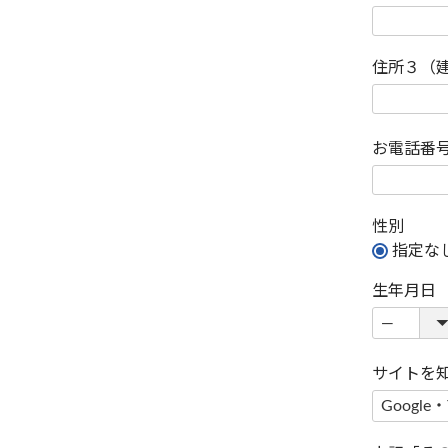
住所３（
お電話番
性別
指定な
生年月日
サイトを