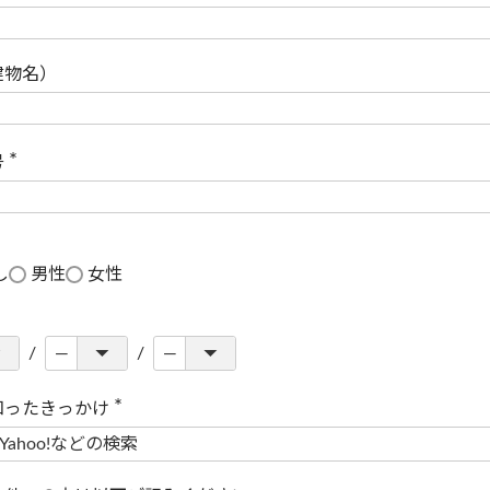
(
必
須
)
建物名）
号
(
必
須
)
し
男性
女性
知ったきっかけ
(
必
須
)