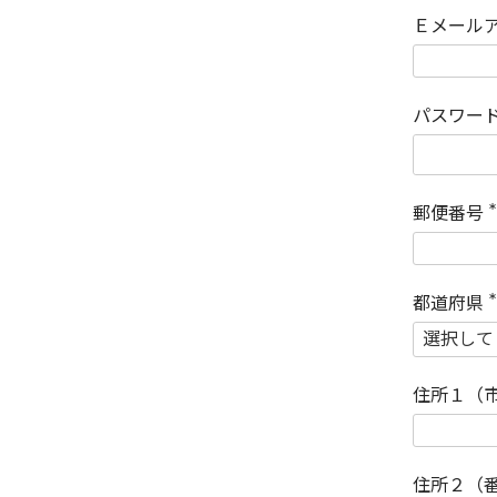
Ｅメール
パスワー
郵便番号
(
)
都道府県
(
)
住所１（
住所２（