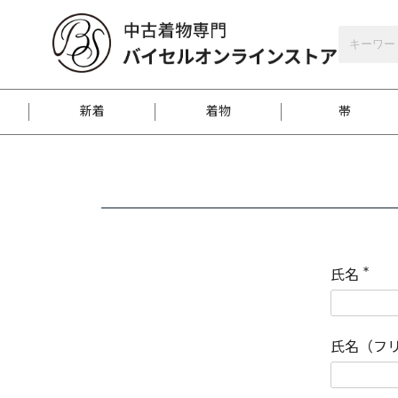
バイセルオンラインストア
会員登録
新着
着物
帯
お客様に届くまで
商品お取り寄せサービ
ご注文方法のご案内
お着物がにおう時の対
和装バッグ
訪問着
袋帯
名古屋帯
振袖
反物
梱包方法のご案内
氏名
(
必
須
江戸小紋
紬
)
氏名（フ