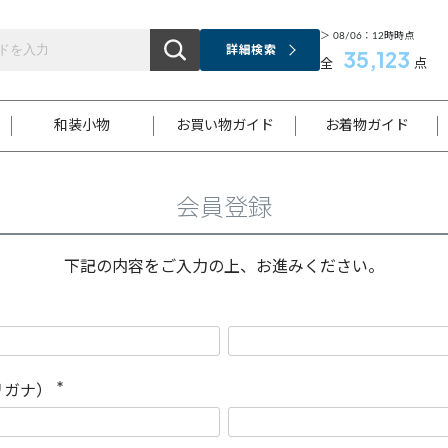
＞ 08/06：12時時点
詳細検索
35,123
全
点
和装小物
お買い物ガイド
お着物ガイド
会員登録
ス
お支払いについて
はじめてのお着物ガイド
新規会員登録
着物知識
スタッフブログ
サイズ案内
着物参考サイズ/採寸について
和色チャート集
お問い合わせ
処法
ご返品について
メールマガジンのご登録
着物販売方法について
関連サイト一覧
下記の内容をご入力の上、お進みください。
袋名古屋帯
黒留袖
帯締め
開き名
色留袖
帯揚げ
古屋帯
付下げ
帯締め
丸帯
色無地
作り帯
着物
配送について
商品ランクについて(当店基準)
帯揚げセット
ショール
小紋
浴衣
襦袢
和装コート
リガナ）
(
必
須