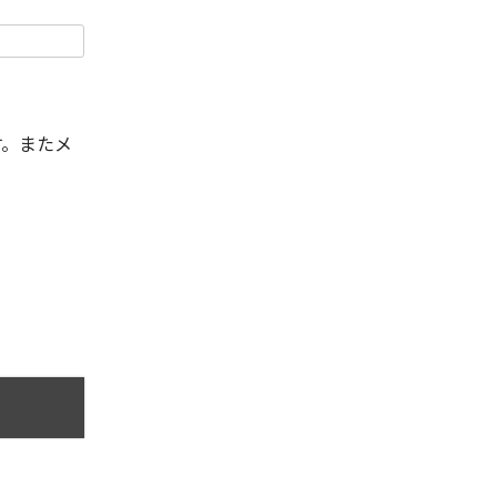
す。またメ
。