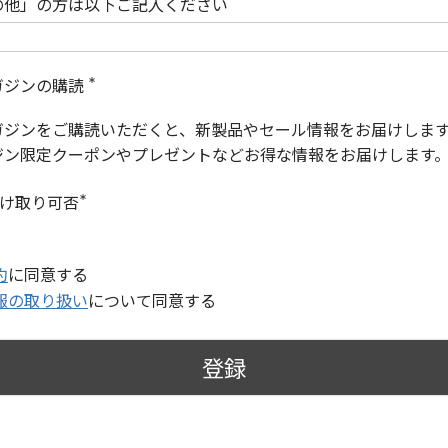
の他」の方は以下ご記入ください
ガジンの購読
(
必
ガジンをご購読いただくと、新製品やセール情報をお届けしま
須
)
ジン限定クーポンやプレゼントなどお得な情報をお届けします
受け取り可否
(
必
須
)
約
に同意する
報の取り扱い
について同意する
登録