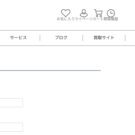
お気に入り
マイページ
カート
閲覧履歴
サービス
ブログ
買取サイト
よくあるご質問
お買い物診断
半幅帯
帯留め
お召
男性用帯
着物帯
新品
セット
袴
男性用