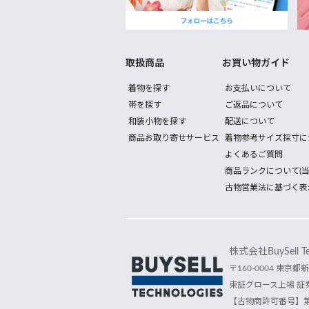
取扱商品
お買い物ガイド
着物を探す
お支払いについて
帯を探す
ご返品について
和装小物を探す
配送について
商品お取り寄せサービス
着物参考サイズ採寸に
よくあるご質問
商品ランクについて(当
古物営業法に基づく表
株式会社BuySell Tec
〒160-0004 東京都新
東証グロース上場 証券
【古物商許可番号】第30