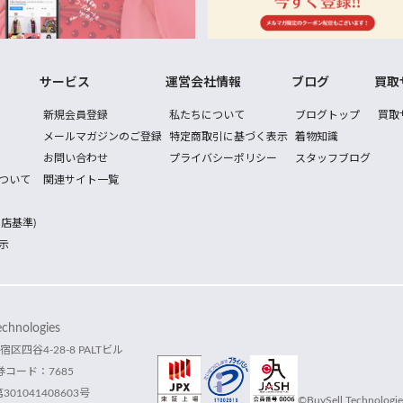
サービス
運営会社情報
ブログ
買取
新規会員登録
私たちについて
ブログトップ
買取
メールマガジンのご登録
特定商取引に基づく表示
着物知識
お問い合わせ
プライバシーポリシー
スタッフブログ
ついて
関連サイト一覧
店基準)
示
hnologies
宿区四谷4-28-8 PALTビル
コード：7685
1041408603号
©BuySell Technologies