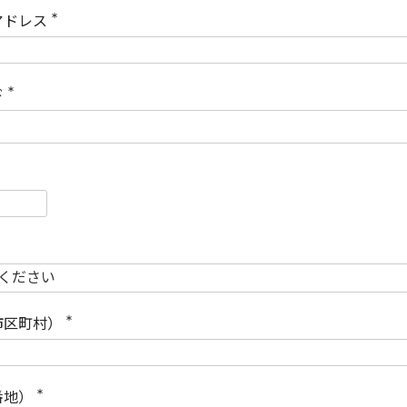
)
アドレス
(
必
須
)
ド
(
必
須
)
必
須
必
須
市区町村）
(
必
須
)
番地）