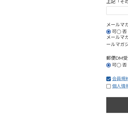
上記「そ
メールマ
可
否
メールマ
ールマガ
郵便DM
可
否
会員規
個人情