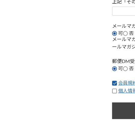
上記「そ
メールマ
可
否
メールマ
ールマガ
郵便DM
可
否
会員規
個人情