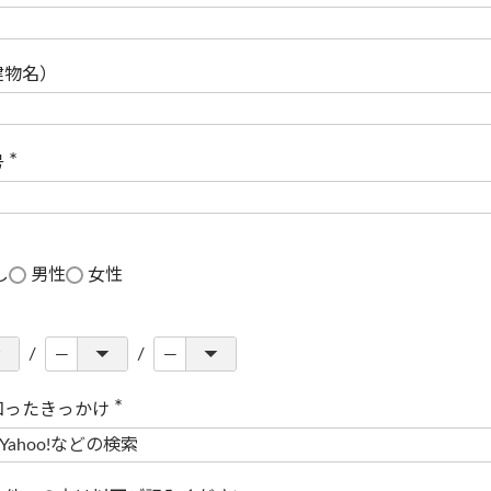
(
必
須
)
建物名）
号
(
必
須
)
し
男性
女性
知ったきっかけ
(
必
須
)