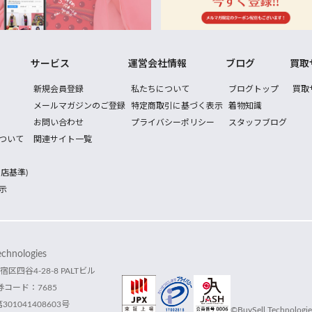
サービス
運営会社情報
ブログ
買取
新規会員登録
私たちについて
ブログトップ
買取
メールマガジンのご登録
特定商取引に基づく表示
着物知識
お問い合わせ
プライバシーポリシー
スタッフブログ
ついて
関連サイト一覧
店基準)
示
hnologies
宿区四谷4-28-8 PALTビル
コード：7685
1041408603号
©BuySell Technologies