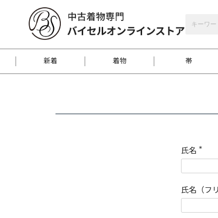
バイセルオンラインストア
会員登録
新着
着物
帯
お客様に届くまで
商品お取り寄せサービ
ご注文方法のご案内
お着物がにおう時の対
和装バッグ
訪問着
袋帯
名古屋帯
振袖
反物
梱包方法のご案内
氏名
(
必
須
江戸小紋
紬
)
氏名（フ