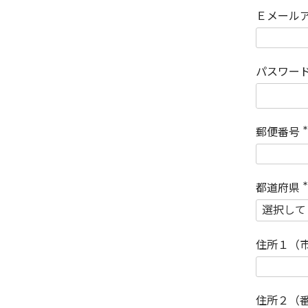
Ｅメール
パスワー
郵便番号
(
)
都道府県
(
)
住所１（
住所２（