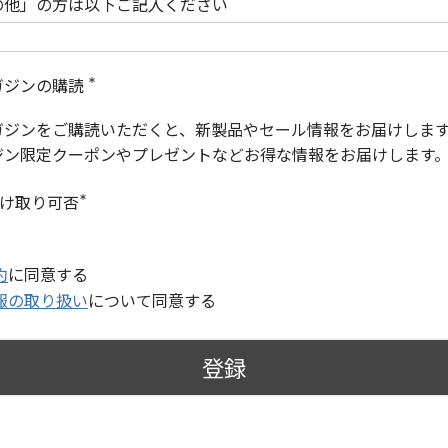
の他」の方は以下ご記入ください
ガジンの購読
(
必
ガジンをご購読いただくと、新製品やセール情報をお届けしま
須
)
ジン限定クーポンやプレゼントなどお得な情報をお届けします
受け取り可否
(
必
須
)
約
に同意する
報の取り扱い
について同意する
登録