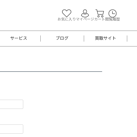
お気に入り
マイページ
カート
閲覧履歴
サービス
ブログ
買取サイト
よくあるご質問
お買い物診断
半幅帯
帯留め
お召
男性用帯
着物帯
新品
セット
袴
男性用