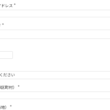
)
アドレス
(
必
須
)
ド
(
必
須
)
必
須
必
須
市区町村）
(
必
須
)
番地）