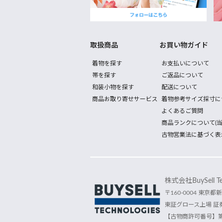
取扱商品
お買い物ガイド
着物を探す
お支払いについて
帯を探す
ご返品について
和装小物を探す
配送について
商品お取り寄せサービス
着物参考サイズ採寸に
よくあるご質問
商品ランクについて(当
古物営業法に基づく表
株式会社BuySell Tec
〒160-0004 東京都新
東証グロース上場 証券
【古物商許可番号】第30