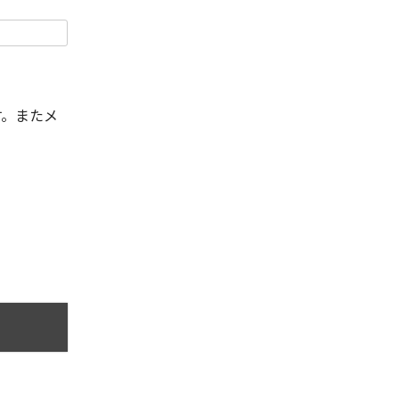
す。またメ
。