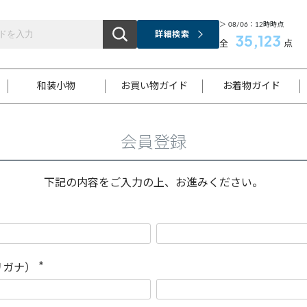
＞ 08/06：12時時点
詳細検索
35,123
全
点
和装小物
お買い物ガイド
お着物ガイド
会員登録
ス
お支払いについて
はじめてのお着物ガイド
新規会員登録
着物知識
スタッフブログ
サイズ案内
着物参考サイズ/採寸について
和色チャート集
お問い合わせ
処法
ご返品について
メールマガジンのご登録
着物販売方法について
関連サイト一覧
下記の内容をご入力の上、お進みください。
袋名古屋帯
黒留袖
帯締め
開き名
色留袖
帯揚げ
古屋帯
付下げ
帯締め
丸帯
色無地
作り帯
着物
配送について
商品ランクについて(当店基準)
帯揚げセット
ショール
小紋
浴衣
襦袢
和装コート
リガナ）
(
必
須