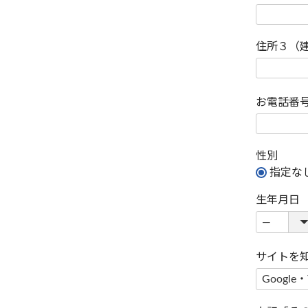
住所３（
お電話番
性別
指定な
生年月日
サイトを