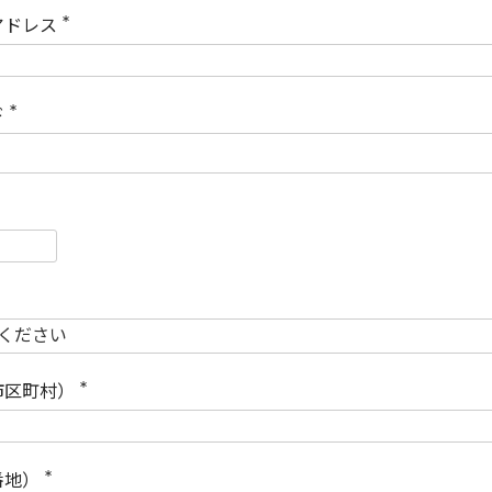
)
アドレス
(
必
須
)
ド
(
必
須
)
必
須
必
須
市区町村）
(
必
須
)
番地）