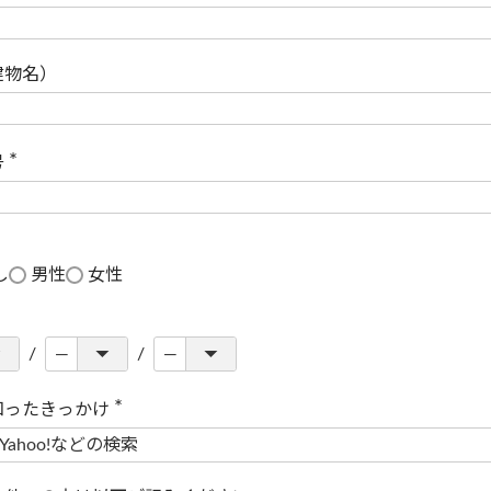
(
必
須
)
建物名）
号
(
必
須
)
し
男性
女性
知ったきっかけ
(
必
須
)