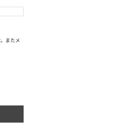
す。またメ
。