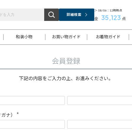
＞ 08/06：12時時点
詳細検索
35,123
全
点
和装小物
お買い物ガイド
お着物ガイド
会員登録
ス
お支払いについて
はじめてのお着物ガイド
新規会員登録
着物知識
スタッフブログ
サイズ案内
着物参考サイズ/採寸について
和色チャート集
お問い合わせ
処法
ご返品について
メールマガジンのご登録
着物販売方法について
関連サイト一覧
下記の内容をご入力の上、お進みください。
袋名古屋帯
黒留袖
帯締め
開き名
色留袖
帯揚げ
古屋帯
付下げ
帯締め
丸帯
色無地
作り帯
着物
配送について
商品ランクについて(当店基準)
帯揚げセット
ショール
小紋
浴衣
襦袢
和装コート
リガナ）
(
必
須