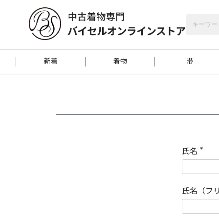
バイセルオンラインストア
会員登録
新着
着物
帯
お客様に届くまで
商品お取り寄せサービ
ご注文方法のご案内
お着物がにおう時の対
和装バッグ
訪問着
袋帯
名古屋帯
振袖
反物
梱包方法のご案内
氏名
(
必
須
江戸小紋
紬
)
氏名（フ