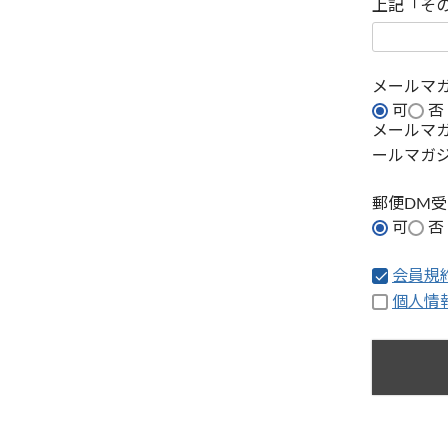
上記「そ
メールマ
可
否
メールマ
ールマガ
郵便DM
可
否
会員規
個人情