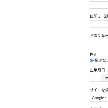
住所３（
お電話番
性別
指定な
生年月日
サイトを