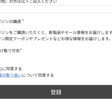
の他」の方は以下ご記入ください
ガジンの購読
(
必
ガジンをご購読いただくと、新製品やセール情報をお届けしま
須
)
ジン限定クーポンやプレゼントなどお得な情報をお届けします
受け取り可否
(
必
須
)
約
に同意する
報の取り扱い
について同意する
登録