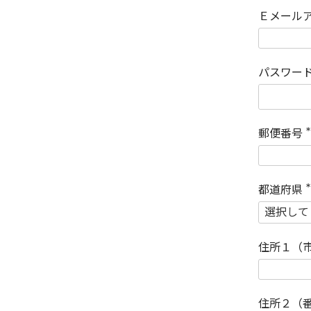
Ｅメール
パスワー
郵便番号
(
)
都道府県
(
)
住所１（
住所２（