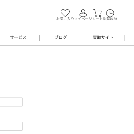
お気に入り
マイページ
カート
閲覧履歴
サービス
ブログ
買取サイト
よくあるご質問
お買い物診断
半幅帯
帯留め
お召
男性用帯
着物帯
新品
セット
袴
男性用