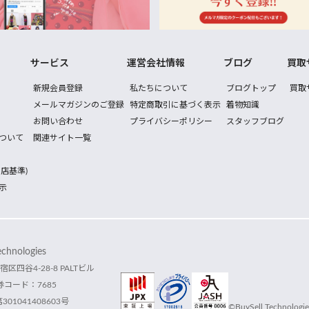
サービス
運営会社情報
ブログ
買取
新規会員登録
私たちについて
ブログトップ
買取
メールマガジンのご登録
特定商取引に基づく表示
着物知識
お問い合わせ
プライバシーポリシー
スタッフブログ
ついて
関連サイト一覧
店基準)
示
hnologies
宿区四谷4-28-8 PALTビル
コード：7685
1041408603号
©BuySell Technologies