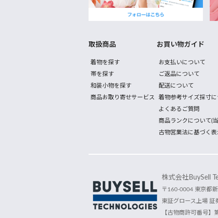
取扱商品
お買い物ガイド
着物を探す
お支払いについて
帯を探す
ご返品について
和装小物を探す
配送について
商品お取り寄せサービス
着物参考サイズ採寸に
よくあるご質問
商品ランクについて(当
古物営業法に基づく表
株式会社BuySell Tec
〒160-0004 東京都新
東証グロース上場 証券
【古物商許可番号】第30