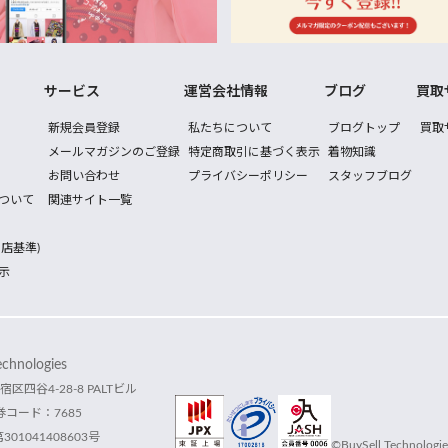
サービス
運営会社情報
ブログ
買取
新規会員登録
私たちについて
ブログトップ
買取
メールマガジンのご登録
特定商取引に基づく表示
着物知識
お問い合わせ
プライバシーポリシー
スタッフブログ
ついて
関連サイト一覧
店基準)
示
hnologies
宿区四谷4-28-8 PALTビル
コード：7685
1041408603号
©BuySell Technologies