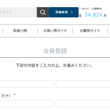
＞ 08/07：12時時点
詳細検索
34,824
全
点
和装小物
お買い物ガイド
お着物ガイド
会員登録
ス
お支払いについて
はじめてのお着物ガイド
新規会員登録
着物知識
スタッフブログ
サイズ案内
着物参考サイズ/採寸について
和色チャート集
お問い合わせ
処法
ご返品について
メールマガジンのご登録
着物販売方法について
関連サイト一覧
下記の内容をご入力の上、お進みください。
袋名古屋帯
黒留袖
帯締め
開き名
色留袖
帯揚げ
古屋帯
付下げ
帯締め
丸帯
色無地
作り帯
着物
配送について
商品ランクについて(当店基準)
帯揚げセット
ショール
小紋
浴衣
襦袢
和装コート
リガナ）
(
必
須