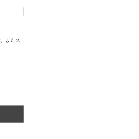
す。またメ
。