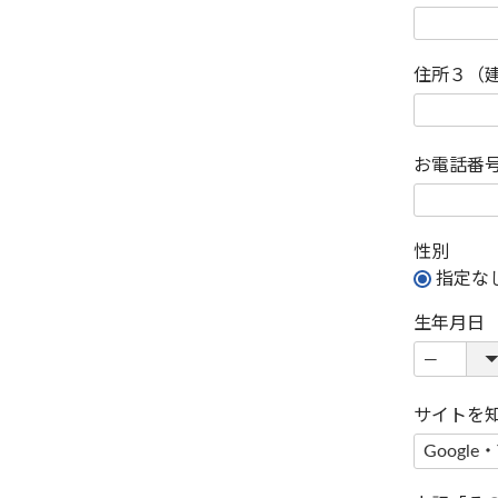
住所３（
お電話番
性別
指定な
生年月日
サイトを