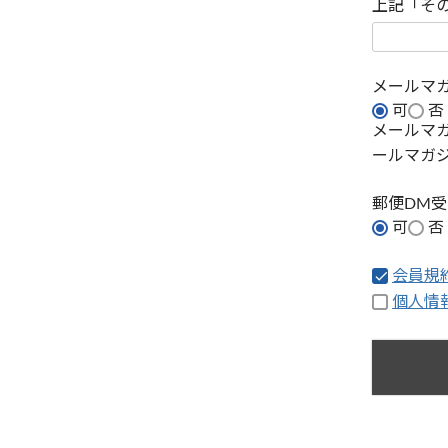
上記「そ
メールマ
可
否
メールマ
ールマガ
郵便DM
可
否
会員規
個人情