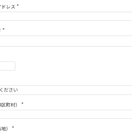
)
アドレス
(
必
須
)
ド
(
必
須
)
必
須
必
須
市区町村）
(
必
須
)
番地）