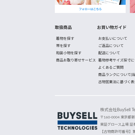
取扱商品
お買い物ガイド
着物を探す
お支払いについて
帯を探す
ご返品について
和装小物を探す
配送について
商品お取り寄せサービス
着物参考サイズ採寸に
よくあるご質問
商品ランクについて(当
古物営業法に基づく表
株式会社BuySell Tec
〒160-0004 東京都新
東証グロース上場 証券
【古物商許可番号】第30