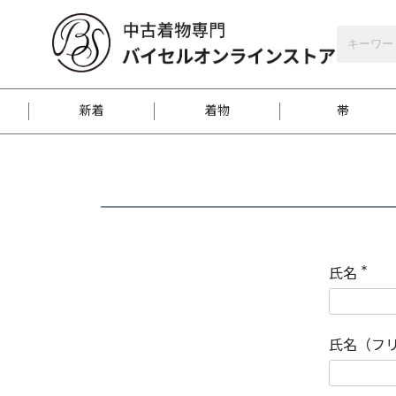
バイセルオンラインストア
会員登録
新着
着物
帯
お客様に届くまで
商品お取り寄せサービ
ご注文方法のご案内
お着物がにおう時の対
和装バッグ
訪問着
袋帯
名古屋帯
振袖
反物
梱包方法のご案内
氏名
(
必
須
江戸小紋
紬
)
氏名（フ