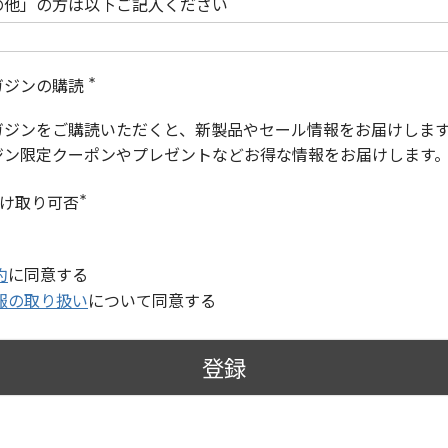
の他」の方は以下ご記入ください
ガジンの購読
(
必
ガジンをご購読いただくと、新製品やセール情報をお届けしま
須
)
ジン限定クーポンやプレゼントなどお得な情報をお届けします
受け取り可否
(
必
須
)
約
に同意する
報の取り扱い
について同意する
登録