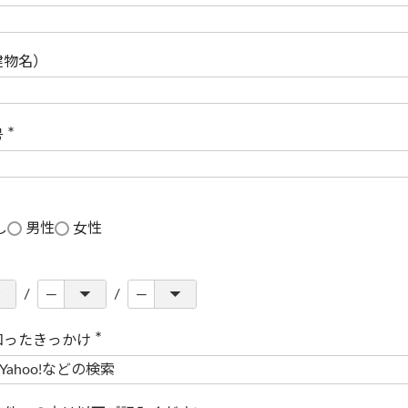
(
必
須
)
建物名）
号
(
必
須
)
し
男性
女性
知ったきっかけ
(
必
須
)