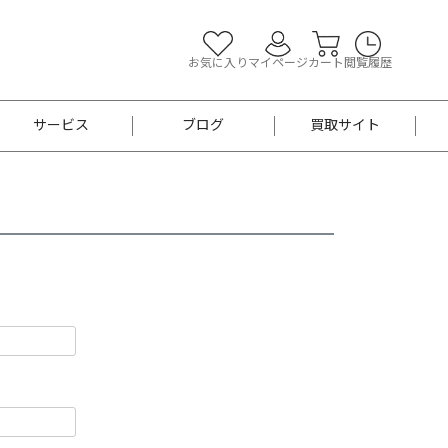
お気に入り
マイページ
カート
閲覧履歴
サービス
ブログ
買取サイト
よくあるご質問
お買い物診断
半幅帯
帯留め
お召
男性用帯
着物帯
新品
セット
袴
男性用