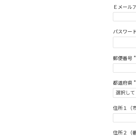
Ｅメール
パスワー
郵便番号
(
)
都道府県
(
)
住所１（
住所２（