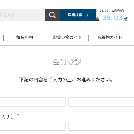
＞ 08/06：12時時点
詳細検索
35,123
全
点
和装小物
お買い物ガイド
お着物ガイド
会員登録
ス
お支払いについて
はじめてのお着物ガイド
新規会員登録
着物知識
スタッフブログ
サイズ案内
着物参考サイズ/採寸について
和色チャート集
お問い合わせ
処法
ご返品について
メールマガジンのご登録
着物販売方法について
関連サイト一覧
下記の内容をご入力の上、お進みください。
袋名古屋帯
黒留袖
帯締め
開き名
色留袖
帯揚げ
古屋帯
付下げ
帯締め
丸帯
色無地
作り帯
着物
配送について
商品ランクについて(当店基準)
帯揚げセット
ショール
小紋
浴衣
襦袢
和装コート
リガナ）
(
必
須