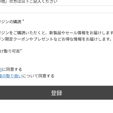
の他」の方は以下ご記入ください
ガジンの購読
(
必
ガジンをご購読いただくと、新製品やセール情報をお届けしま
須
)
ジン限定クーポンやプレゼントなどお得な情報をお届けします
受け取り可否
(
必
須
)
約
に同意する
報の取り扱い
について同意する
登録