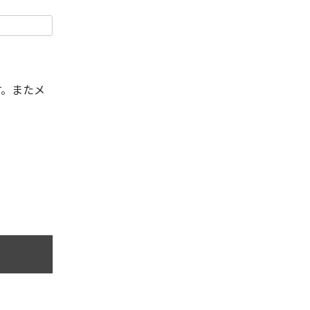
す。またメ
。