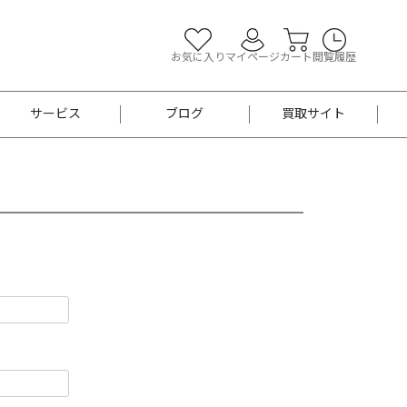
お気に入り
マイページ
カート
閲覧履歴
サービス
ブログ
買取サイト
よくあるご質問
お買い物診断
半幅帯
帯留め
お召
男性用帯
着物帯
新品
セット
袴
男性用