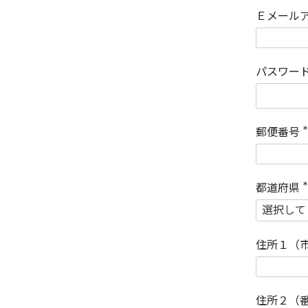
Ｅメール
パスワー
郵便番号
(
)
都道府県
(
)
住所１（
住所２（