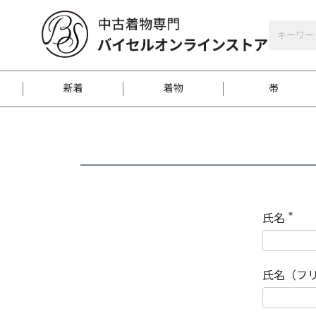
バイセルオンラインストア
会員登録
新着
着物
帯
お客様に届くまで
商品お取り寄せサービ
ご注文方法のご案内
お着物がにおう時の対
和装バッグ
訪問着
袋帯
名古屋帯
振袖
反物
梱包方法のご案内
氏名
(
必
須
江戸小紋
紬
)
氏名（フ