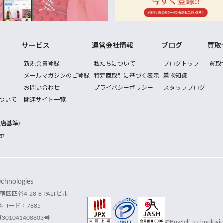
サービス
運営会社情報
ブログ
買取
新規会員登録
私たちについて
ブログトップ
買取
メールマガジンのご登録
特定商取引に基づく表示
着物知識
お問い合わせ
プライバシーポリシー
スタッフブログ
ついて
関連サイト一覧
店基準)
示
hnologies
宿区四谷4-28-8 PALTビル
コード：7685
1041408603号
©BuySell Technologies