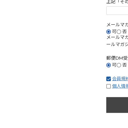
上記「そ
メールマ
可
否
メールマ
ールマガ
郵便DM
可
否
会員規
個人情