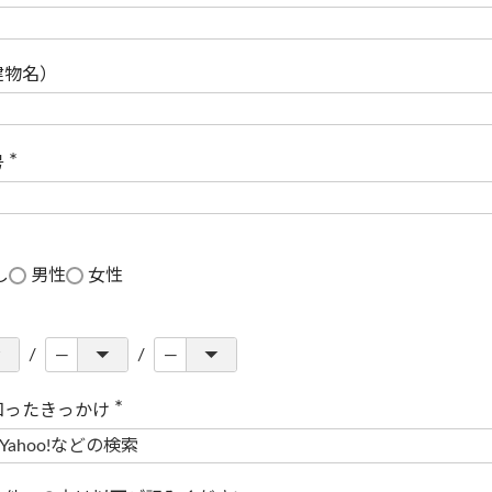
(
必
須
)
建物名）
号
(
必
須
)
し
男性
女性
知ったきっかけ
(
必
須
)