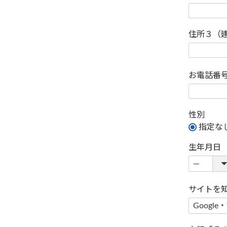
住所３（
お電話番
性別
指定な
生年月日
サイトを