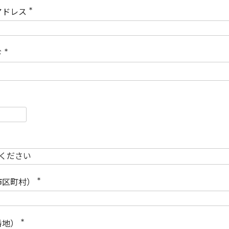
)
アドレス
(
必
須
)
ド
(
必
須
)
必
須
必
須
市区町村）
(
必
須
)
番地）