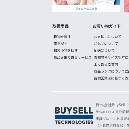
取扱商品
お買い物ガイド
着物を探す
お支払いについて
帯を探す
ご返品について
和装小物を探す
配送について
商品お取り寄せサービス
着物参考サイズ採寸に
よくあるご質問
商品ランクについて(当
古物営業法に基づく表
株式会社BuySell Tec
〒160-0004 東京都新
東証グロース上場 証券
【古物商許可番号】第30