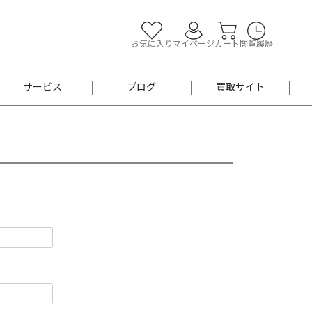
お気に入り
マイページ
カート
閲覧履歴
サービス
ブログ
買取サイト
よくあるご質問
お買い物診断
半幅帯
帯留め
お召
男性用帯
着物帯
新品
セット
袴
男性用