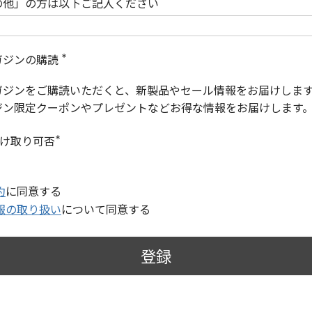
の他」の方は以下ご記入ください
ガジンの購読
(
必
ガジンをご購読いただくと、新製品やセール情報をお届けしま
須
)
ジン限定クーポンやプレゼントなどお得な情報をお届けします
受け取り可否
(
必
須
)
約
に同意する
報の取り扱い
について同意する
登録