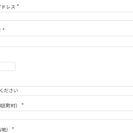
)
アドレス
(
必
須
)
ド
(
必
須
)
必
須
必
須
市区町村）
(
必
須
)
番地）