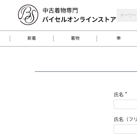
バイセルオンラインストア
会員登録
新着
着物
帯
お客様に届くまで
商品お取り寄せサービ
ご注文方法のご案内
お着物がにおう時の対
和装バッグ
訪問着
袋帯
名古屋帯
振袖
反物
梱包方法のご案内
氏名
(
必
須
江戸小紋
紬
)
氏名（フ