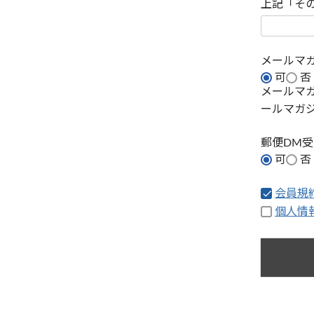
上記「そ
メールマ
可
否
メールマ
ールマガ
郵便DM
可
否
会員規
個人情