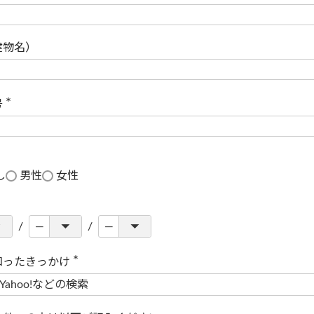
(
必
須
)
建物名）
号
(
必
須
)
し
男性
女性
知ったきっかけ
(
必
須
)