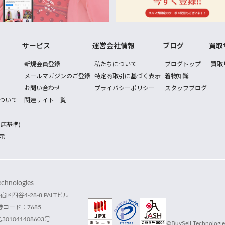
サービス
運営会社情報
ブログ
買取
新規会員登録
私たちについて
ブログトップ
買取
メールマガジンのご登録
特定商取引に基づく表示
着物知識
お問い合わせ
プライバシーポリシー
スタッフブログ
ついて
関連サイト一覧
店基準)
示
hnologies
宿区四谷4-28-8 PALTビル
コード：7685
1041408603号
©BuySell Technologies