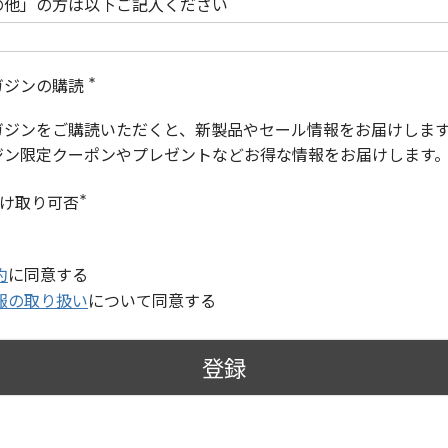
の他」の方は以下ご記入ください
ガジンの購読
(
必
ガジンをご購読いただくと、新製品やセール情報をお届けしま
須
)
ジン限定クーポンやプレゼントなどお得な情報をお届けします
受け取り可否
(
必
須
)
約
に同意する
報の取り扱い
について同意する
登録