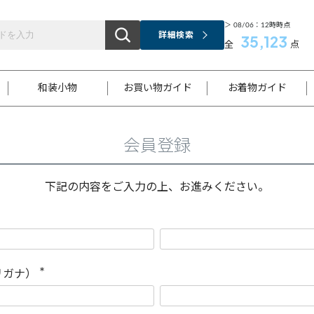
＞ 08/06：12時時点
詳細検索
35,123
全
点
和装小物
お買い物ガイド
お着物ガイド
会員登録
ス
お支払いについて
はじめてのお着物ガイド
新規会員登録
着物知識
スタッフブログ
サイズ案内
着物参考サイズ/採寸について
和色チャート集
お問い合わせ
処法
ご返品について
メールマガジンのご登録
着物販売方法について
関連サイト一覧
下記の内容をご入力の上、お進みください。
袋名古屋帯
黒留袖
帯締め
開き名
色留袖
帯揚げ
古屋帯
付下げ
帯締め
丸帯
色無地
作り帯
着物
配送について
商品ランクについて(当店基準)
帯揚げセット
ショール
小紋
浴衣
襦袢
和装コート
リガナ）
(
必
須