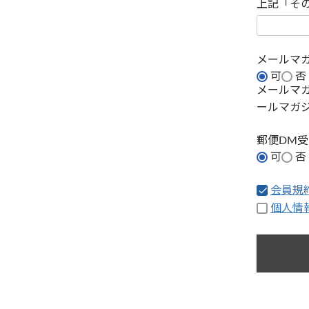
上記「そ
メールマ
可
否
メールマ
ールマガ
郵便DM
可
否
会員規
個人情