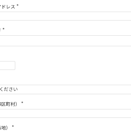
)
アドレス
(
必
須
)
ド
(
必
須
)
必
須
必
須
市区町村）
(
必
須
)
番地）