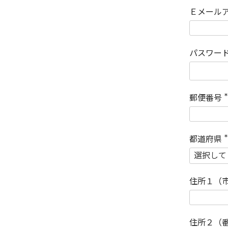
Ｅメール
パスワー
郵便番号
(
)
都道府県
(
)
住所１（
住所２（