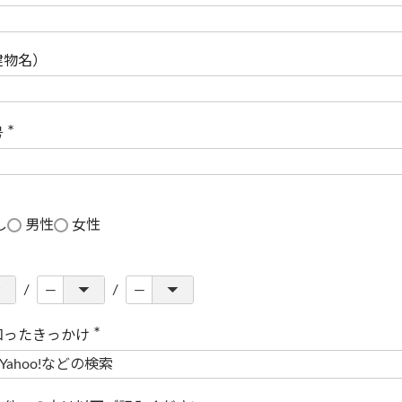
(
必
須
)
建物名）
号
(
必
須
)
し
男性
女性
知ったきっかけ
(
必
須
)