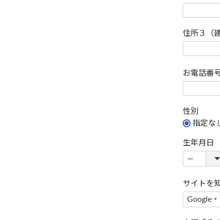
住所３（
お電話番
性別
指定な
生年月日
サイトを