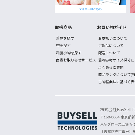
取扱商品
お買い物ガイド
着物を探す
お支払いについて
帯を探す
ご返品について
和装小物を探す
配送について
商品お取り寄せサービス
着物参考サイズ採寸に
よくあるご質問
商品ランクについて(当
古物営業法に基づく表
株式会社BuySell Tec
〒160-0004 東京都新
東証グロース上場 証券
【古物商許可番号】第30