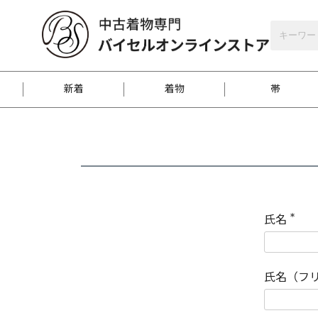
バイセルオンラインストア
会員登録
新着
着物
帯
お客様に届くまで
商品お取り寄せサービ
ご注文方法のご案内
お着物がにおう時の対
和装バッグ
訪問着
袋帯
名古屋帯
振袖
反物
梱包方法のご案内
氏名
(
必
須
江戸小紋
紬
)
氏名（フ