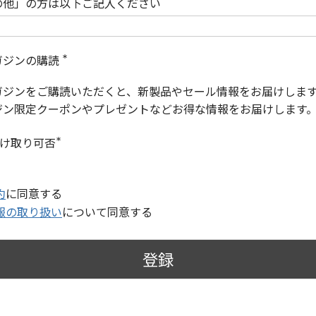
の他」の方は以下ご記入ください
ガジンの購読
(
必
ガジンをご購読いただくと、新製品やセール情報をお届けしま
須
)
ジン限定クーポンやプレゼントなどお得な情報をお届けします
受け取り可否
(
必
須
)
約
に同意する
報の取り扱い
について同意する
登録