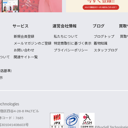
サービス
運営会社情報
ブログ
買取
新規会員登録
私たちについて
ブログトップ
買取
メールマガジンのご登録
特定商取引に基づく表示
着物知識
お問い合わせ
プライバシーポリシー
スタッフブログ
ついて
関連サイト一覧
店基準)
示
hnologies
宿区四谷4-28-8 PALTビル
コード：7685
1041408603号
©BuySell Technologies