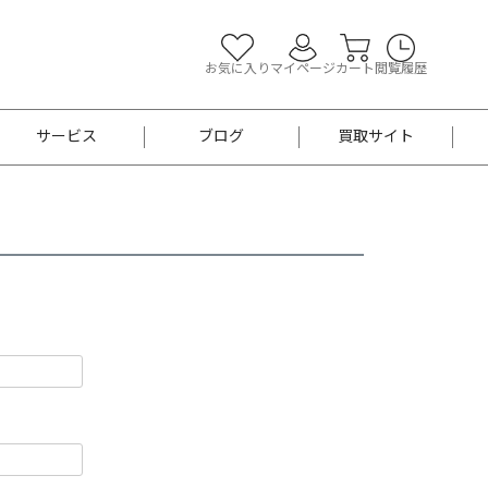
お気に入り
マイページ
カート
閲覧履歴
サービス
ブログ
買取サイト
よくあるご質問
お買い物診断
半幅帯
帯留め
お召
男性用帯
着物帯
新品
セット
袴
男性用