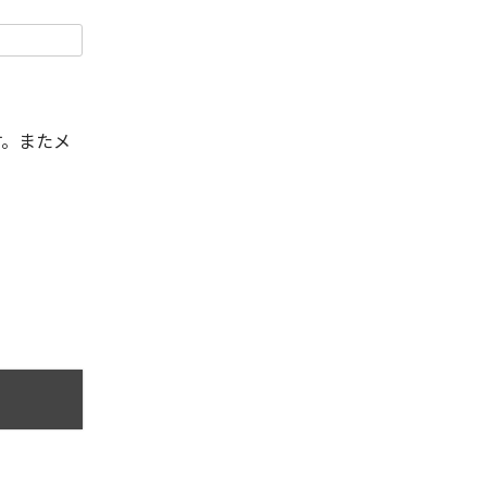
す。またメ
。