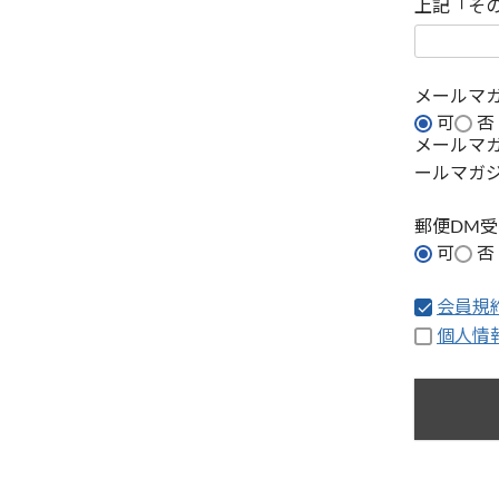
上記「そ
メールマ
可
否
メールマ
ールマガ
郵便DM
可
否
会員規
個人情