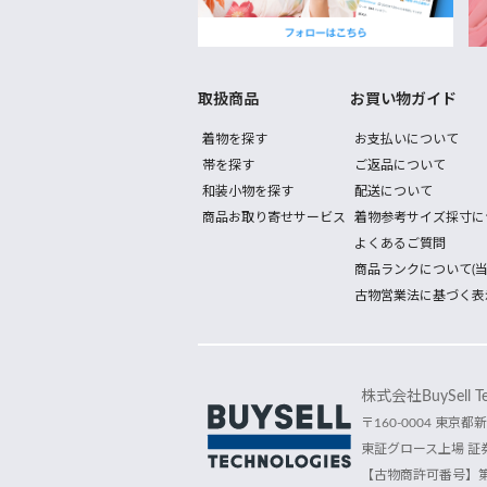
取扱商品
お買い物ガイド
着物を探す
お支払いについて
帯を探す
ご返品について
和装小物を探す
配送について
商品お取り寄せサービス
着物参考サイズ採寸に
よくあるご質問
商品ランクについて(当
古物営業法に基づく表
株式会社BuySell Tec
〒160-0004 東京都新
東証グロース上場 証券
【古物商許可番号】第30