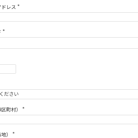
)
アドレス
(
必
須
)
ド
(
必
須
)
必
須
必
須
市区町村）
(
必
須
)
番地）