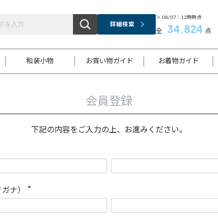
＞ 08/07：12時時点
詳細検索
34,824
全
点
和装小物
お買い物ガイド
お着物ガイド
会員登録
ス
お支払いについて
はじめてのお着物ガイド
新規会員登録
着物知識
スタッフブログ
サイズ案内
着物参考サイズ/採寸について
和色チャート集
お問い合わせ
処法
ご返品について
メールマガジンのご登録
着物販売方法について
関連サイト一覧
下記の内容をご入力の上、お進みください。
袋名古屋帯
黒留袖
帯締め
開き名
色留袖
帯揚げ
古屋帯
付下げ
帯締め
丸帯
色無地
作り帯
着物
配送について
商品ランクについて(当店基準)
帯揚げセット
ショール
小紋
浴衣
襦袢
和装コート
リガナ）
(
必
須