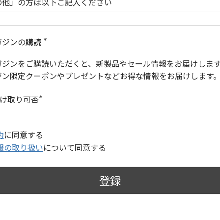
の他」の方は以下ご記入ください
ガジンの購読
(
必
ガジンをご購読いただくと、新製品やセール情報をお届けしま
須
)
ジン限定クーポンやプレゼントなどお得な情報をお届けします
受け取り可否
(
必
須
)
約
に同意する
報の取り扱い
について同意する
登録