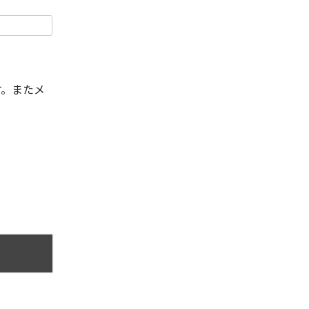
す。またメ
。