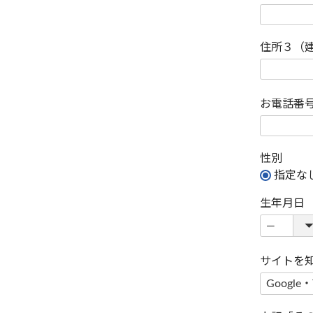
住所３（
お電話番
性別
指定な
生年月日
サイトを