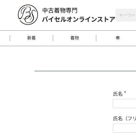
バイセルオンラインストア
会員登録
新着
着物
帯
お客様に届くまで
商品お取り寄せサービ
ご注文方法のご案内
お着物がにおう時の対
和装バッグ
訪問着
袋帯
名古屋帯
振袖
反物
梱包方法のご案内
氏名
(
必
須
江戸小紋
紬
)
氏名（フ