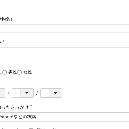
(
必
須
)
建物名）
号
(
必
須
)
し
男性
女性
知ったきっかけ
(
必
須
)