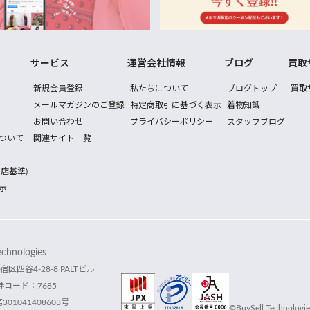
サービス
運営会社情報
ブログ
買取
新規会員登録
私たちについて
ブログトップ
買取
メールマガジンのご登録
特定商取引に基づく表示
着物知識
お問い合わせ
プライバシーポリシー
スタッフブログ
ついて
関連サイト一覧
店基準)
示
hnologies
宿区四谷4-28-8 PALTビル
コード：7685
1041408603号
©BuySell Technologies