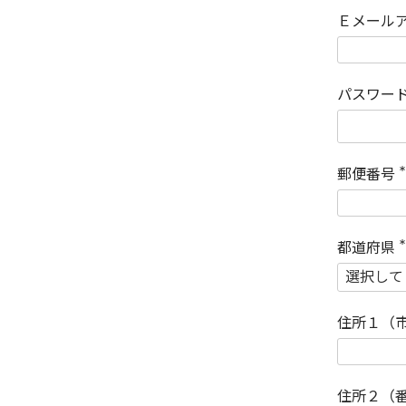
Ｅメール
パスワー
郵便番号
(
)
都道府県
(
)
住所１（
住所２（