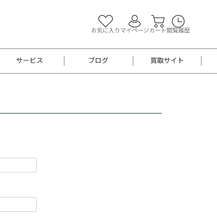
お気に入り
マイページ
カート
閲覧履歴
サービス
ブログ
買取サイト
よくあるご質問
お買い物診断
半幅帯
帯留め
お召
男性用帯
着物帯
新品
セット
袴
男性用