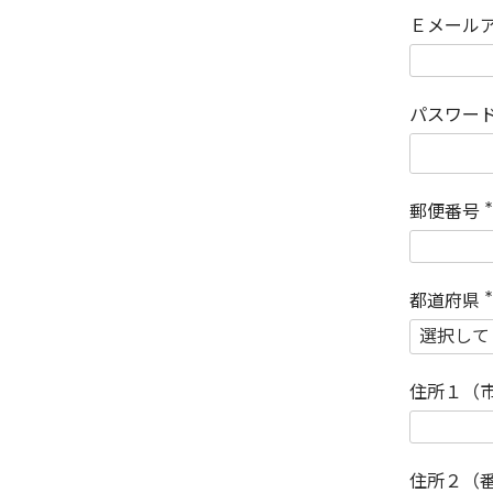
Ｅメール
パスワー
郵便番号
(
)
都道府県
(
)
住所１（
住所２（