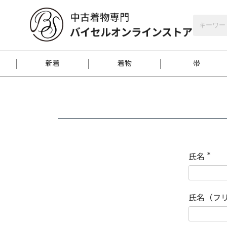
バイセルオンラインストア
会員登録
新着
着物
帯
お客様に届くまで
商品お取り寄せサービ
ご注文方法のご案内
お着物がにおう時の対
和装バッグ
訪問着
袋帯
名古屋帯
振袖
反物
梱包方法のご案内
氏名
(
必
須
江戸小紋
紬
)
氏名（フ