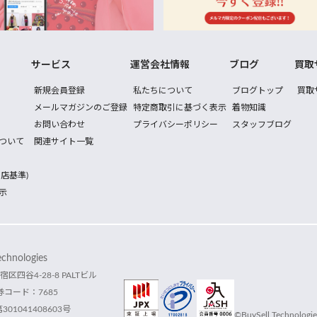
サービス
運営会社情報
ブログ
買取
新規会員登録
私たちについて
ブログトップ
買取
メールマガジンのご登録
特定商取引に基づく表示
着物知識
お問い合わせ
プライバシーポリシー
スタッフブログ
ついて
関連サイト一覧
店基準)
示
hnologies
宿区四谷4-28-8 PALTビル
コード：7685
1041408603号
©BuySell Technologies