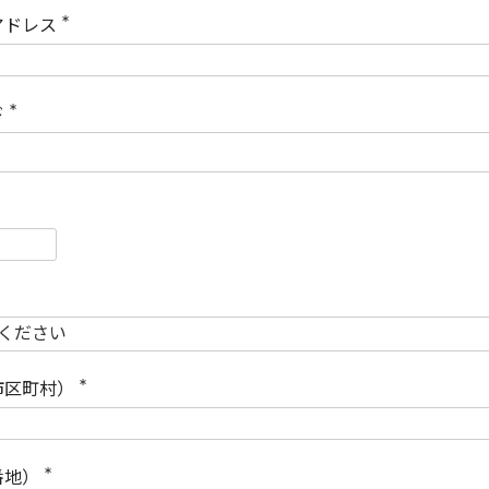
)
アドレス
(
必
須
)
ド
(
必
須
)
必
須
必
須
市区町村）
(
必
須
)
番地）