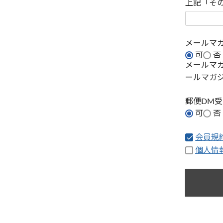
上記「そ
メールマ
可
否
メールマ
ールマガ
郵便DM
可
否
会員規
個人情