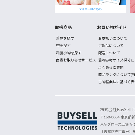
取扱商品
お買い物ガイド
着物を探す
お支払いについて
帯を探す
ご返品について
和装小物を探す
配送について
商品お取り寄せサービス
着物参考サイズ採寸に
よくあるご質問
商品ランクについて(当
古物営業法に基づく表
株式会社BuySell Tec
〒160-0004 東京都新
東証グロース上場 証券
【古物商許可番号】第30