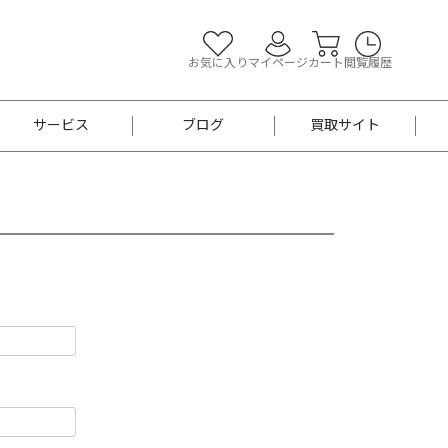
お気に入り
マイページ
カート
閲覧履歴
サービス
ブログ
買取サイト
よくあるご質問
お買い物診断
半幅帯
帯留め
お召
男性用帯
着物帯
新品
セット
袴
男性用