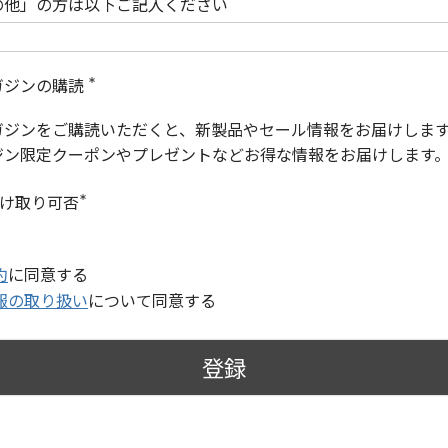
の他」の方は以下ご記入ください
ガジンの購読
(
必
ガジンをご購読いただくと、新製品やセール情報をお届けしま
須
)
ジン限定クーポンやプレゼントなどお得な情報をお届けします
受け取り可否
(
必
須
)
約
に同意する
報の取り扱い
について同意する
登録