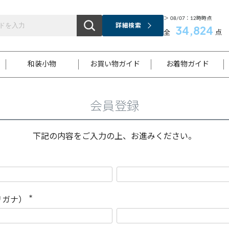
＞ 08/07：12時時点
詳細検索
34,824
全
点
和装小物
お買い物ガイド
お着物ガイド
会員登録
ス
お支払いについて
はじめてのお着物ガイド
新規会員登録
着物知識
スタッフブログ
サイズ案内
着物参考サイズ/採寸について
和色チャート集
お問い合わせ
処法
ご返品について
メールマガジンのご登録
着物販売方法について
関連サイト一覧
下記の内容をご入力の上、お進みください。
袋名古屋帯
黒留袖
帯締め
開き名
色留袖
帯揚げ
古屋帯
付下げ
帯締め
丸帯
色無地
作り帯
着物
配送について
商品ランクについて(当店基準)
帯揚げセット
ショール
小紋
浴衣
襦袢
和装コート
リガナ）
(
必
須