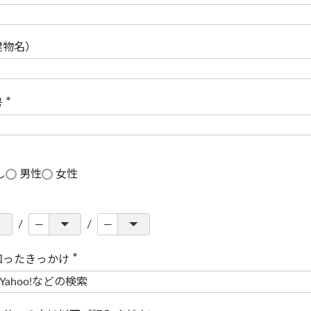
(
必
須
)
建物名）
号
(
必
須
)
し
男性
女性
知ったきっかけ
(
必
須
)