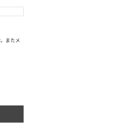
す。またメ
。