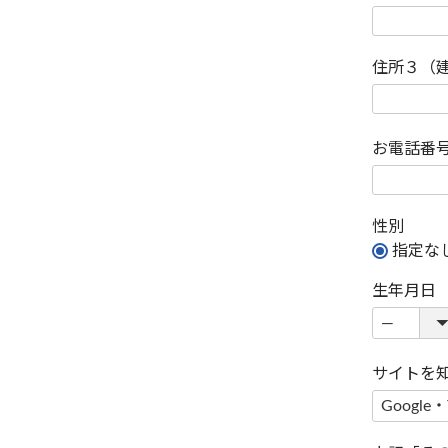
住所３（
お電話番
性別
指定な
生年月日
サイトを