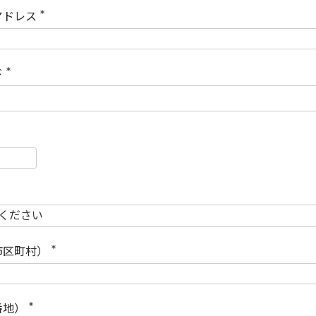
)
アドレス
(
必
須
)
ド
(
必
須
)
必
須
必
須
市区町村）
(
必
須
)
番地）