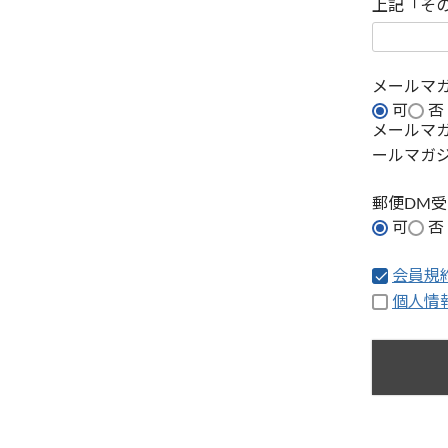
上記「そ
メールマ
可
否
メールマ
ールマガ
郵便DM
可
否
会員規
個人情