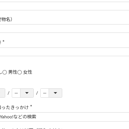
(
必
須
)
建物名）
号
(
必
須
)
し
男性
女性
知ったきっかけ
(
必
須
)