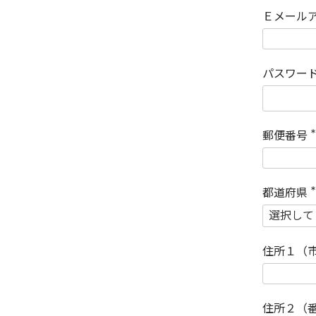
Ｅメール
パスワー
郵便番号
(
)
都道府県
(
)
住所１（
住所２（