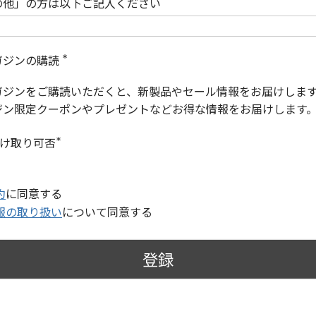
の他」の方は以下ご記入ください
ガジンの購読
(
必
ガジンをご購読いただくと、新製品やセール情報をお届けしま
須
)
ジン限定クーポンやプレゼントなどお得な情報をお届けします
受け取り可否
(
必
須
)
約
に同意する
報の取り扱い
について同意する
登録