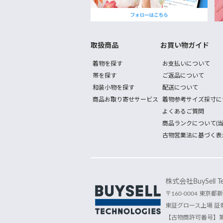
取扱商品
お買い物ガイド
着物を探す
お支払いについて
帯を探す
ご返品について
和装小物を探す
配送について
商品お取り寄せサービス
着物参考サイズ採寸に
よくあるご質問
商品ランクについて(当
古物営業法に基づく表
株式会社BuySell Tec
〒160-0004 東京都新
東証グロース上場 証券
【古物商許可番号】第30