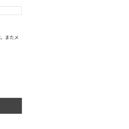
す。またメ
。