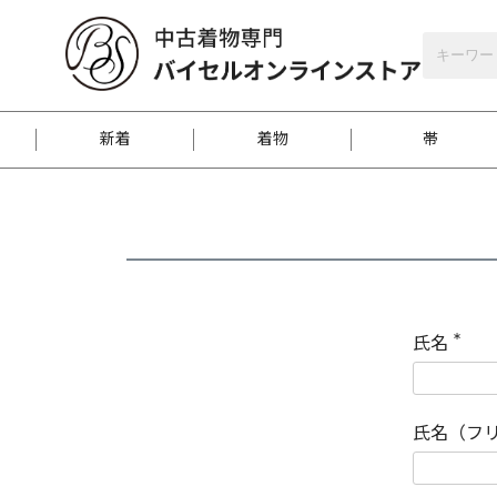
バイセルオンラインストア
会員登録
新着
着物
帯
お客様に届くまで
商品お取り寄せサービ
ご注文方法のご案内
お着物がにおう時の対
和装バッグ
訪問着
袋帯
名古屋帯
振袖
反物
梱包方法のご案内
氏名
(
必
須
江戸小紋
紬
)
氏名（フ