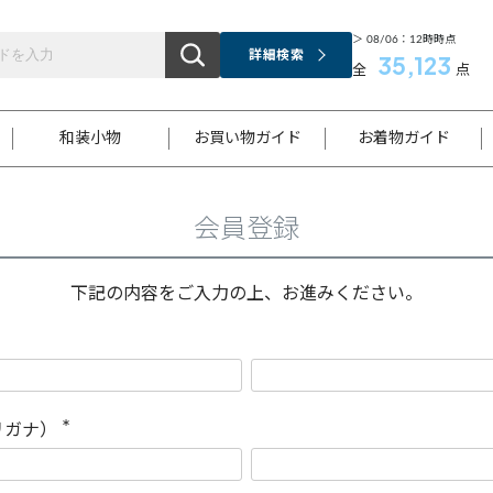
＞ 08/06：12時時点
詳細検索
35,123
全
点
和装小物
お買い物ガイド
お着物ガイド
会員登録
ス
お支払いについて
はじめてのお着物ガイド
新規会員登録
着物知識
スタッフブログ
サイズ案内
着物参考サイズ/採寸について
和色チャート集
お問い合わせ
処法
ご返品について
メールマガジンのご登録
着物販売方法について
関連サイト一覧
下記の内容をご入力の上、お進みください。
袋名古屋帯
黒留袖
帯締め
開き名
色留袖
帯揚げ
古屋帯
付下げ
帯締め
丸帯
色無地
作り帯
着物
配送について
商品ランクについて(当店基準)
帯揚げセット
ショール
小紋
浴衣
襦袢
和装コート
リガナ）
(
必
須