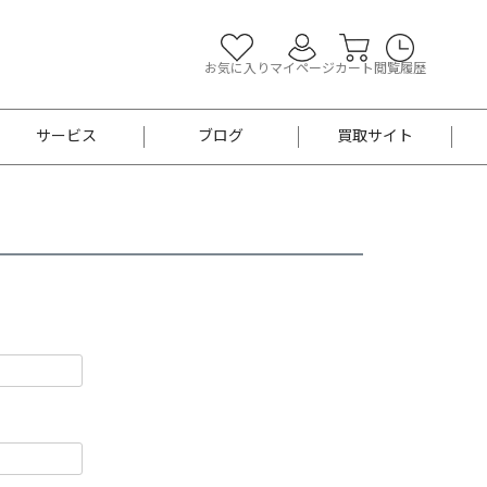
お気に入り
マイページ
カート
閲覧履歴
サービス
ブログ
買取サイト
よくあるご質問
お買い物診断
半幅帯
帯留め
お召
男性用帯
着物帯
新品
セット
袴
男性用