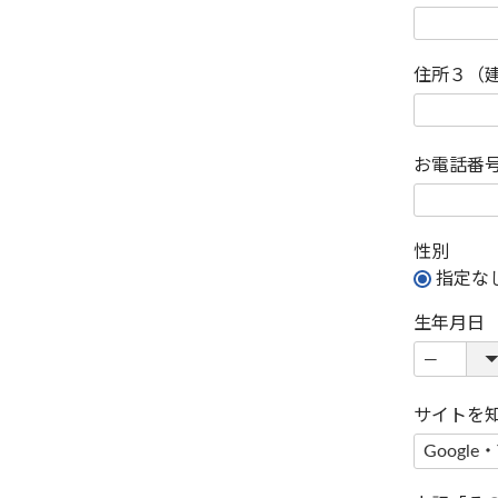
住所３（
お電話番
性別
指定な
生年月日
サイトを