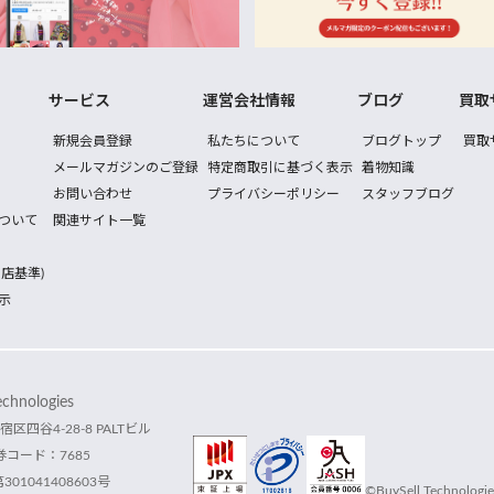
サービス
運営会社情報
ブログ
買取
新規会員登録
私たちについて
ブログトップ
買取
メールマガジンのご登録
特定商取引に基づく表示
着物知識
お問い合わせ
プライバシーポリシー
スタッフブログ
ついて
関連サイト一覧
店基準)
示
hnologies
宿区四谷4-28-8 PALTビル
コード：7685
1041408603号
©BuySell Technologies