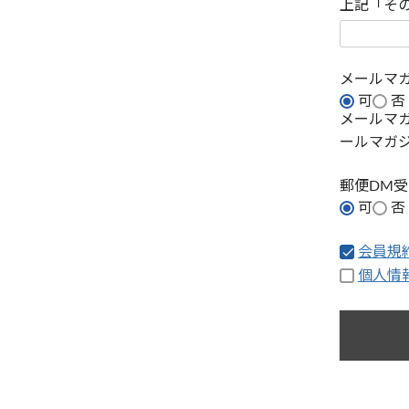
上記「そ
メールマ
可
否
メールマ
ールマガ
郵便DM
可
否
会員規
個人情