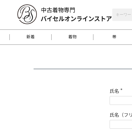
バイセルオンラインストア
会員登録
新着
着物
帯
お客様に届くまで
商品お取り寄せサービ
ご注文方法のご案内
お着物がにおう時の対
和装バッグ
訪問着
袋帯
名古屋帯
振袖
反物
梱包方法のご案内
氏名
(
必
須
江戸小紋
紬
)
氏名（フ