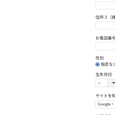
住所３（
お電話番
性別
指定な
生年月日
サイトを