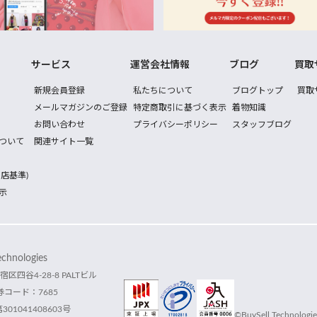
サービス
運営会社情報
ブログ
買取
新規会員登録
私たちについて
ブログトップ
買取
メールマガジンのご登録
特定商取引に基づく表示
着物知識
お問い合わせ
プライバシーポリシー
スタッフブログ
ついて
関連サイト一覧
店基準)
示
hnologies
宿区四谷4-28-8 PALTビル
コード：7685
1041408603号
©BuySell Technologies