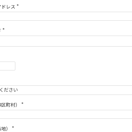
)
アドレス
(
必
須
)
ド
(
必
須
)
必
須
必
須
市区町村）
(
必
須
)
番地）