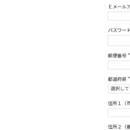
Ｅメール
パスワー
郵便番号
(
)
都道府県
(
)
住所１（
住所２（