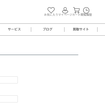
お気に入り
マイページ
カート
閲覧履歴
サービス
ブログ
買取サイト
よくあるご質問
お買い物診断
半幅帯
帯留め
お召
男性用帯
着物帯
新品
セット
袴
男性用