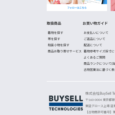
取扱商品
お買い物ガイド
着物を探す
お支払いについて
帯を探す
ご返品について
和装小物を探す
配送について
商品お取り寄せサービス
着物参考サイズ採寸に
よくあるご質問
商品ランクについて(当
古物営業法に基づく表
株式会社BuySell Tec
〒160-0004 東京都新
東証グロース上場 証券
【古物商許可番号】第30