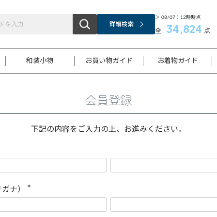
＞ 08/07：12時時点
詳細検索
34,824
全
点
和装小物
お買い物ガイド
お着物ガイド
会員登録
ス
お支払いについて
はじめてのお着物ガイド
新規会員登録
着物知識
スタッフブログ
サイズ案内
着物参考サイズ/採寸について
和色チャート集
お問い合わせ
処法
ご返品について
メールマガジンのご登録
着物販売方法について
関連サイト一覧
下記の内容をご入力の上、お進みください。
袋名古屋帯
黒留袖
帯締め
開き名
色留袖
帯揚げ
古屋帯
付下げ
帯締め
丸帯
色無地
作り帯
着物
配送について
商品ランクについて(当店基準)
帯揚げセット
ショール
小紋
浴衣
襦袢
和装コート
リガナ）
(
必
須