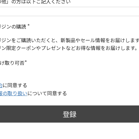
の他」の方は以下ご記入ください
ガジンの購読
(
必
ガジンをご購読いただくと、新製品やセール情報をお届けしま
須
)
ジン限定クーポンやプレゼントなどお得な情報をお届けします
受け取り可否
(
必
須
)
約
に同意する
報の取り扱い
について同意する
登録