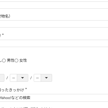
(
必
須
)
建物名）
号
(
必
須
)
し
男性
女性
知ったきっかけ
(
必
須
)