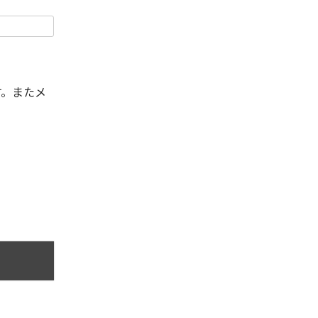
す。またメ
。