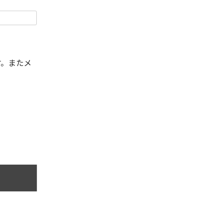
す。またメ
。