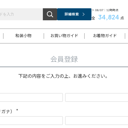
＞ 08/07：12時時点
詳細検索
34,824
全
点
和装小物
お買い物ガイド
お着物ガイド
会員登録
ス
お支払いについて
はじめてのお着物ガイド
新規会員登録
着物知識
スタッフブログ
サイズ案内
着物参考サイズ/採寸について
和色チャート集
お問い合わせ
処法
ご返品について
メールマガジンのご登録
着物販売方法について
関連サイト一覧
下記の内容をご入力の上、お進みください。
袋名古屋帯
黒留袖
帯締め
開き名
色留袖
帯揚げ
古屋帯
付下げ
帯締め
丸帯
色無地
作り帯
着物
配送について
商品ランクについて(当店基準)
帯揚げセット
ショール
小紋
浴衣
襦袢
和装コート
リガナ）
(
必
須