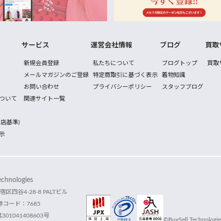
サービス
運営会社情報
ブログ
買取
新規会員登録
私たちについて
ブログトップ
買取
メールマガジンのご登録
特定商取引に基づく表示
着物知識
お問い合わせ
プライバシーポリシー
スタッフブログ
ついて
関連サイト一覧
店基準)
示
hnologies
宿区四谷4-28-8 PALTビル
コード：7685
1041408603号
©BuySell Technologies