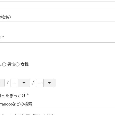
(
必
須
)
建物名）
号
(
必
須
)
し
男性
女性
知ったきっかけ
(
必
須
)