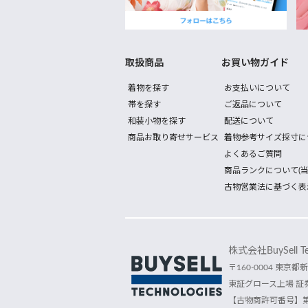
取扱商品
お買い物ガイド
着物を探す
お支払いについて
帯を探す
ご返品について
和装小物を探す
配送について
商品お取り寄せサービス
着物参考サイズ採寸に
よくあるご質問
商品ランクについて(当
古物営業法に基づく表
株式会社BuySell Tec
〒160-0004 東京都新
東証グロース上場 証券
【古物商許可番号】第30