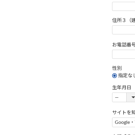
住所３（
お電話番
性別
指定な
生年月日
サイトを