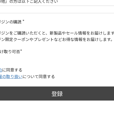
の他」の方は以下ご記入ください
ガジンの購読
(
必
ガジンをご購読いただくと、新製品やセール情報をお届けしま
須
)
ジン限定クーポンやプレゼントなどお得な情報をお届けします
受け取り可否
(
必
須
)
約
に同意する
報の取り扱い
について同意する
登録