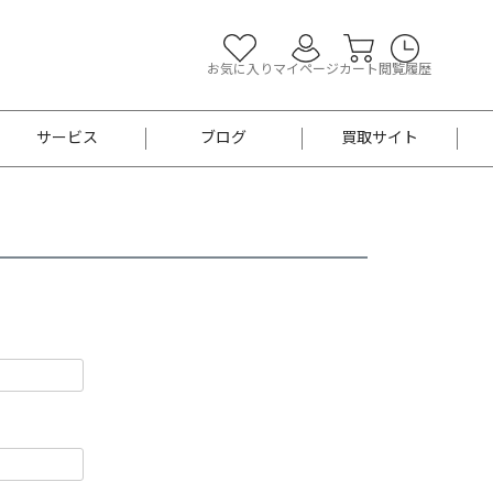
お気に入り
マイページ
カート
閲覧履歴
サービス
ブログ
買取サイト
よくあるご質問
お買い物診断
半幅帯
帯留め
お召
男性用帯
着物帯
新品
セット
袴
男性用