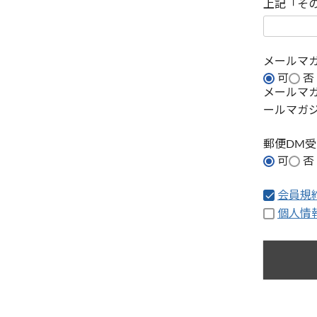
上記「そ
メールマ
可
否
メールマ
ールマガ
郵便DM
可
否
会員規
個人情