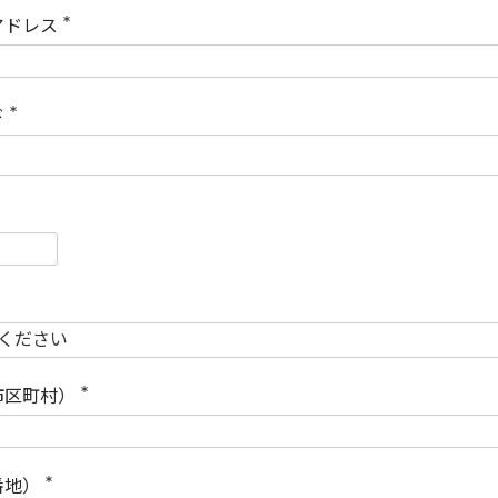
)
アドレス
(
必
須
)
ド
(
必
須
)
必
須
必
須
市区町村）
(
必
須
)
番地）