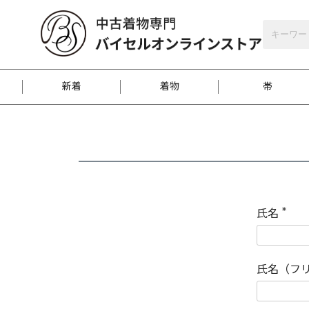
バイセルオンラインストア
会員登録
新着
着物
帯
お客様に届くまで
商品お取り寄せサービ
ご注文方法のご案内
お着物がにおう時の対
和装バッグ
訪問着
袋帯
名古屋帯
振袖
反物
梱包方法のご案内
氏名
(
必
須
江戸小紋
紬
)
氏名（フ