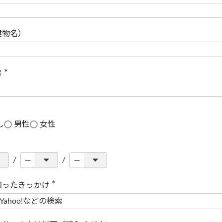
(
必
須
)
建物名）
号
(
必
須
)
し
男性
女性
知ったきっかけ
(
必
須
)