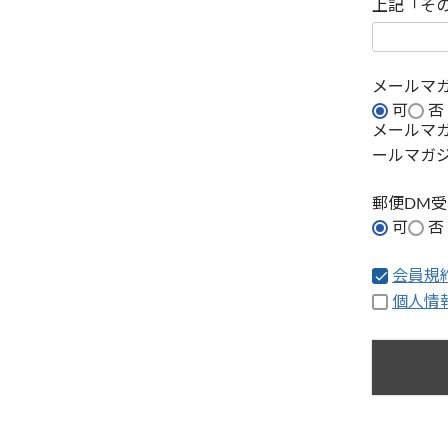
上記「そ
メールマ
可
否
メールマ
ールマガ
郵便DM
可
否
会員規
個人情