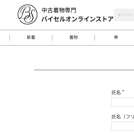
バイセルオンラインストア
会員登録
新着
着物
帯
お客様に届くまで
商品お取り寄せサービ
ご注文方法のご案内
お着物がにおう時の対
和装バッグ
訪問着
袋帯
名古屋帯
振袖
反物
梱包方法のご案内
氏名
(
必
須
江戸小紋
紬
)
氏名（フ