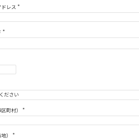
)
アドレス
(
必
須
)
ド
(
必
須
)
必
須
必
須
市区町村）
(
必
須
)
番地）