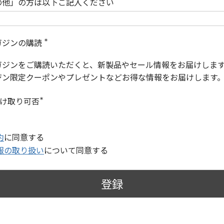
の他」の方は以下ご記入ください
ガジンの購読
(
必
ガジンをご購読いただくと、新製品やセール情報をお届けしま
須
)
ジン限定クーポンやプレゼントなどお得な情報をお届けします
受け取り可否
(
必
須
)
約
に同意する
報の取り扱い
について同意する
登録