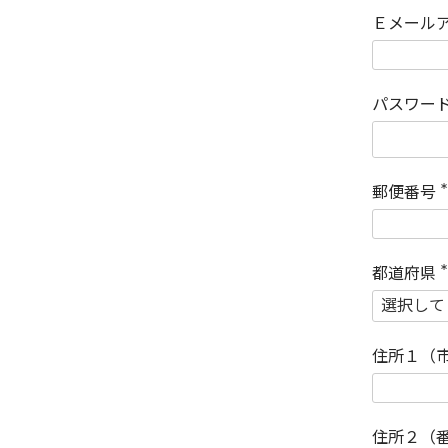
Ｅメール
パスワー
郵便番号
(
)
都道府県
(
)
住所１（
住所２（