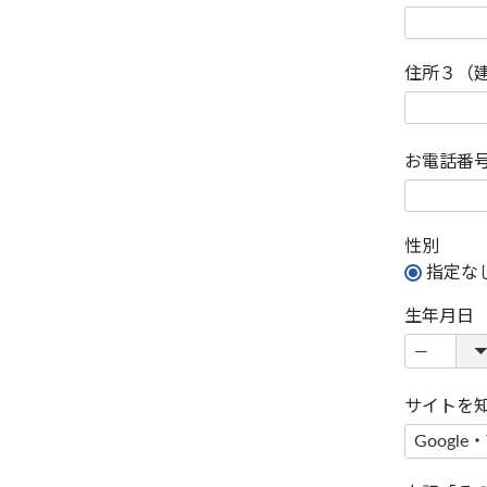
住所３（
お電話番
性別
指定な
生年月日
サイトを