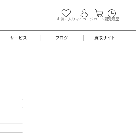
お気に入り
マイページ
カート
閲覧履歴
サービス
ブログ
買取サイト
よくあるご質問
お買い物診断
半幅帯
帯留め
お召
男性用帯
着物帯
新品
セット
袴
男性用