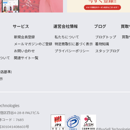
サービス
運営会社情報
ブログ
買取
新規会員登録
私たちについて
ブログトップ
買取
メールマガジンのご登録
特定商取引に基づく表示
着物知識
お問い合わせ
プライバシーポリシー
スタッフブログ
ついて
関連サイト一覧
店基準)
示
hnologies
宿区四谷4-28-8 PALTビル
コード：7685
1041408603号
©BuySell Technologies