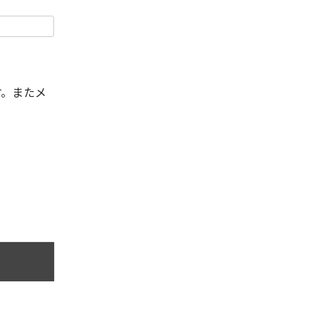
す。またメ
。