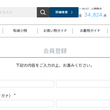
＞ 08/07：12時時点
詳細検索
34,824
全
点
和装小物
お買い物ガイド
お着物ガイド
会員登録
ス
お支払いについて
はじめてのお着物ガイド
新規会員登録
着物知識
スタッフブログ
サイズ案内
着物参考サイズ/採寸について
和色チャート集
お問い合わせ
処法
ご返品について
メールマガジンのご登録
着物販売方法について
関連サイト一覧
下記の内容をご入力の上、お進みください。
袋名古屋帯
黒留袖
帯締め
開き名
色留袖
帯揚げ
古屋帯
付下げ
帯締め
丸帯
色無地
作り帯
着物
配送について
商品ランクについて(当店基準)
帯揚げセット
ショール
小紋
浴衣
襦袢
和装コート
リガナ）
(
必
須