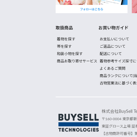
取扱商品
お買い物ガイド
着物を探す
お支払いについて
帯を探す
ご返品について
和装小物を探す
配送について
商品お取り寄せサービス
着物参考サイズ採寸に
よくあるご質問
商品ランクについて(当
古物営業法に基づく表
株式会社BuySell Tec
〒160-0004 東京都新
東証グロース上場 証券
【古物商許可番号】第30