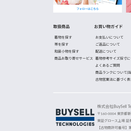
取扱商品
お買い物ガイド
着物を探す
お支払いについて
帯を探す
ご返品について
和装小物を探す
配送について
商品お取り寄せサービス
着物参考サイズ採寸に
よくあるご質問
商品ランクについて(当
古物営業法に基づく表
株式会社BuySell Tec
〒160-0004 東京都新
東証グロース上場 証券
【古物商許可番号】第30