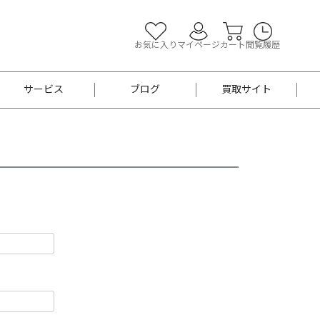
お気に入り
マイページ
カート
閲覧履歴
サービス
ブログ
買取サイト
よくあるご質問
お買い物診断
半幅帯
帯留め
お召
男性用帯
着物帯
新品
セット
袴
男性用