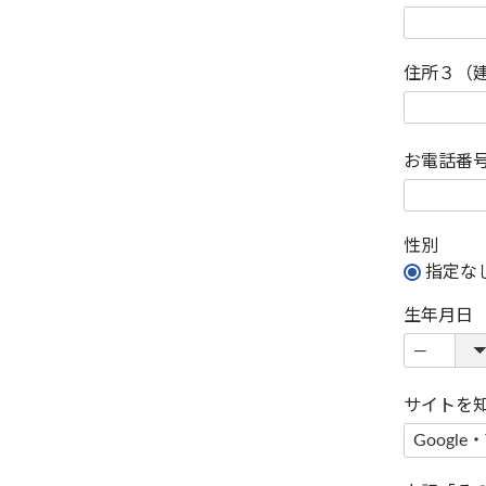
住所３（
お電話番
性別
指定な
生年月日
サイトを