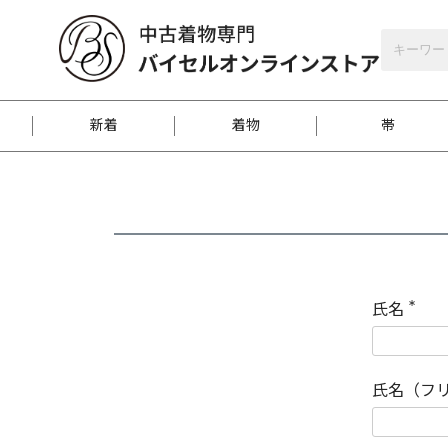
バイセルオンラインストア
会員登録
新着
着物
帯
お客様に届くまで
商品お取り寄せサービ
ご注文方法のご案内
お着物がにおう時の対
和装バッグ
訪問着
袋帯
名古屋帯
振袖
反物
梱包方法のご案内
氏名
(
必
須
江戸小紋
紬
)
氏名（フ