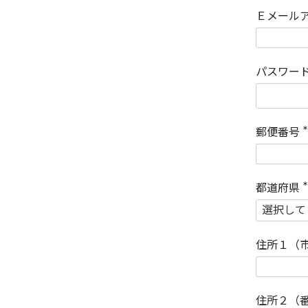
Ｅメール
パスワー
郵便番号
(
)
都道府県
(
)
住所１（
住所２（