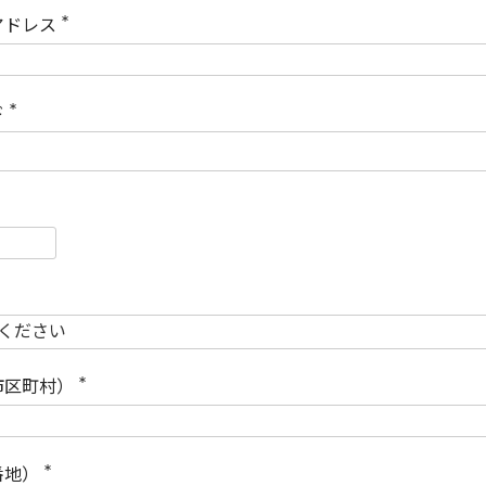
)
アドレス
(
必
須
)
ド
(
必
須
)
必
須
必
須
市区町村）
(
必
須
)
番地）