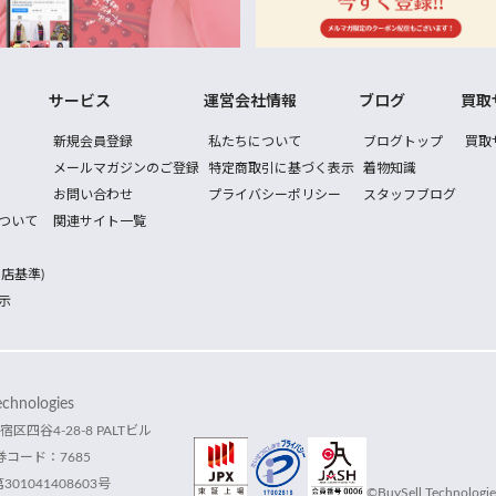
サービス
運営会社情報
ブログ
買取
新規会員登録
私たちについて
ブログトップ
買取
メールマガジンのご登録
特定商取引に基づく表示
着物知識
お問い合わせ
プライバシーポリシー
スタッフブログ
ついて
関連サイト一覧
店基準)
示
hnologies
宿区四谷4-28-8 PALTビル
コード：7685
1041408603号
©BuySell Technologies