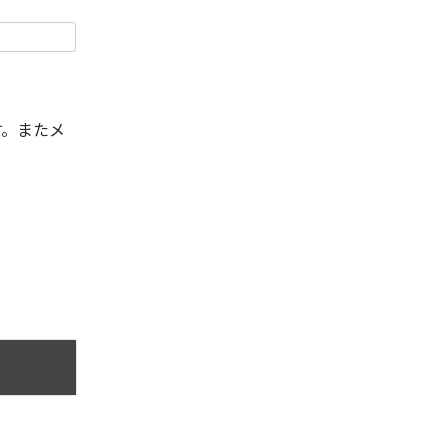
す。またメ
。