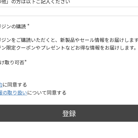
の他」の方は以下ご記入ください
ガジンの購読
(
必
ガジンをご購読いただくと、新製品やセール情報をお届けしま
須
)
ジン限定クーポンやプレゼントなどお得な情報をお届けします
受け取り可否
(
必
須
)
約
に同意する
報の取り扱い
について同意する
登録