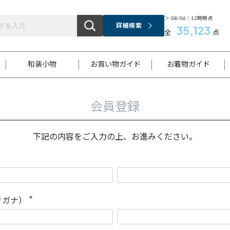
＞ 08/06：12時時点
詳細検索
35,123
全
点
和装小物
お買い物ガイド
お着物ガイド
会員登録
ス
お支払いについて
はじめてのお着物ガイド
新規会員登録
着物知識
スタッフブログ
サイズ案内
着物参考サイズ/採寸について
和色チャート集
お問い合わせ
処法
ご返品について
メールマガジンのご登録
着物販売方法について
関連サイト一覧
下記の内容をご入力の上、お進みください。
袋名古屋帯
黒留袖
帯締め
開き名
色留袖
帯揚げ
古屋帯
付下げ
帯締め
丸帯
色無地
作り帯
着物
配送について
商品ランクについて(当店基準)
帯揚げセット
ショール
小紋
浴衣
襦袢
和装コート
リガナ）
(
必
須