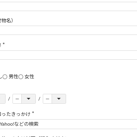
(
必
須
)
建物名）
号
(
必
須
)
し
男性
女性
知ったきっかけ
(
必
須
)