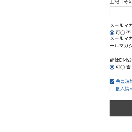
上記「そ
メールマ
可
否
メールマ
ールマガ
郵便DM
可
否
会員規
個人情