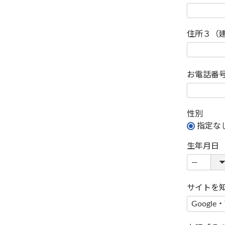
住所３（
お電話番
性別
指定な
生年月日
サイトを