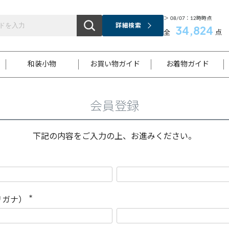
＞ 08/07：12時時点
詳細検索
34,824
全
点
和装小物
お買い物ガイド
お着物ガイド
会員登録
ス
お支払いについて
はじめてのお着物ガイド
新規会員登録
着物知識
スタッフブログ
サイズ案内
着物参考サイズ/採寸について
和色チャート集
お問い合わせ
処法
ご返品について
メールマガジンのご登録
着物販売方法について
関連サイト一覧
下記の内容をご入力の上、お進みください。
袋名古屋帯
黒留袖
帯締め
開き名
色留袖
帯揚げ
古屋帯
付下げ
帯締め
丸帯
色無地
作り帯
着物
配送について
商品ランクについて(当店基準)
帯揚げセット
ショール
小紋
浴衣
襦袢
和装コート
リガナ）
(
必
須