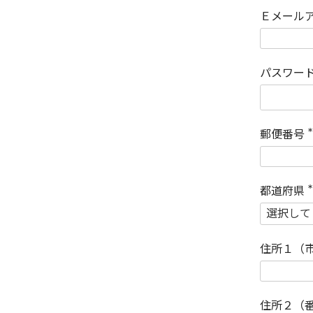
Ｅメール
パスワー
郵便番号
(
)
都道府県
(
)
住所１（
住所２（