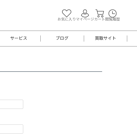
お気に入り
マイページ
カート
閲覧履歴
サービス
ブログ
買取サイト
よくあるご質問
お買い物診断
半幅帯
帯留め
お召
男性用帯
着物帯
新品
セット
袴
男性用