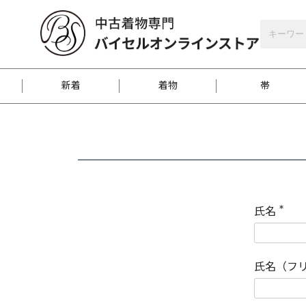
バイセルオンラインストア
会員登録
新着
着物
帯
お客様に届くまで
商品お取り寄せサービ
ご注文方法のご案内
お着物がにおう時の対
和装バッグ
訪問着
袋帯
名古屋帯
振袖
反物
梱包方法のご案内
氏名
(
必
須
江戸小紋
紬
)
氏名（フ