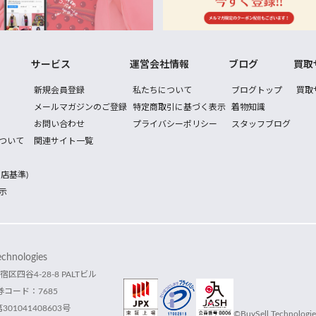
サービス
運営会社情報
ブログ
買取
新規会員登録
私たちについて
ブログトップ
買取
メールマガジンのご登録
特定商取引に基づく表示
着物知識
お問い合わせ
プライバシーポリシー
スタッフブログ
ついて
関連サイト一覧
店基準)
示
hnologies
宿区四谷4-28-8 PALTビル
コード：7685
1041408603号
©BuySell Technologies