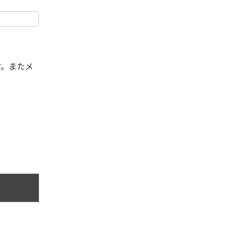
す。またメ
。