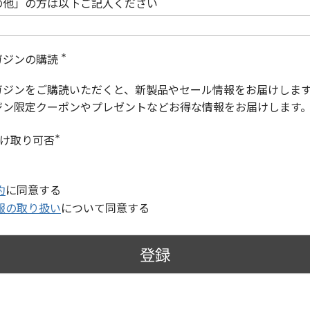
の他」の方は以下ご記入ください
ガジンの購読
(
必
ガジンをご購読いただくと、新製品やセール情報をお届けしま
須
)
ジン限定クーポンやプレゼントなどお得な情報をお届けします
受け取り可否
(
必
須
)
約
に同意する
報の取り扱い
について同意する
登録