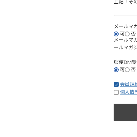
上記「そ
メールマ
可
否
メールマ
ールマガ
郵便DM
可
否
会員規
個人情