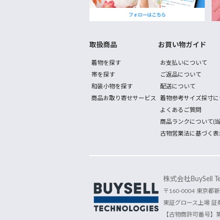
取扱商品
お買い物ガイド
着物を探す
お支払いについて
帯を探す
ご返品について
和装小物を探す
配送について
商品お取り寄せサービス
着物参考サイズ採寸に
よくあるご質問
商品ランクについて(当
古物営業法に基づく表
株式会社BuySell Tec
〒160-0004 東京都新
東証グロース上場 証券
【古物商許可番号】第30