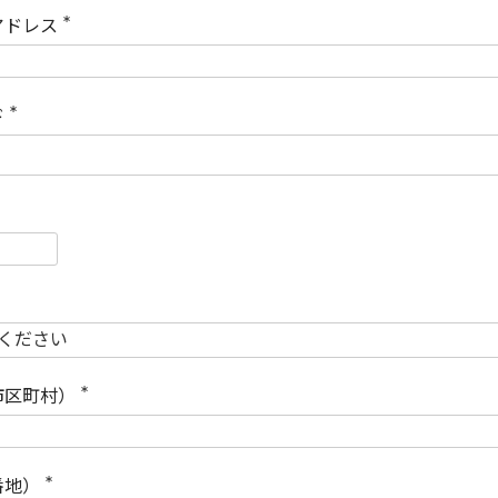
)
アドレス
(
必
須
)
ド
(
必
須
)
必
須
必
須
市区町村）
(
必
須
)
番地）