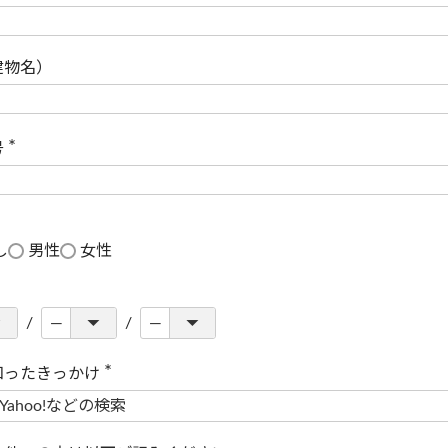
(
必
須
)
建物名）
号
(
必
須
)
し
男性
女性
知ったきっかけ
(
必
須
)