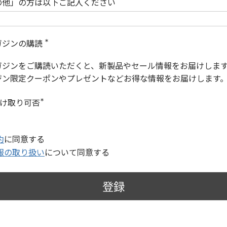
の他」の方は以下ご記入ください
ガジンの購読
(
必
ガジンをご購読いただくと、新製品やセール情報をお届けしま
須
)
ジン限定クーポンやプレゼントなどお得な情報をお届けします
受け取り可否
(
必
須
)
約
に同意する
報の取り扱い
について同意する
登録