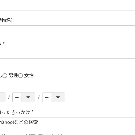
(
必
須
)
建物名）
号
(
必
須
)
し
男性
女性
知ったきっかけ
(
必
須
)