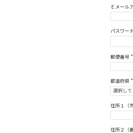
Ｅメール
パスワー
郵便番号
(
)
都道府県
(
)
住所１（
住所２（