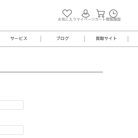
お気に入り
マイページ
カート
閲覧履歴
サービス
ブログ
買取サイト
よくあるご質問
お買い物診断
半幅帯
帯留め
お召
男性用帯
着物帯
新品
セット
袴
男性用