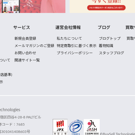
サービス
運営会社情報
ブログ
買取
新規会員登録
私たちについて
ブログトップ
買取
メールマガジンのご登録
特定商取引に基づく表示
着物知識
お問い合わせ
プライバシーポリシー
スタッフブログ
ついて
関連サイト一覧
店基準)
示
hnologies
宿区四谷4-28-8 PALTビル
コード：7685
1041408603号
©BuySell Technologies