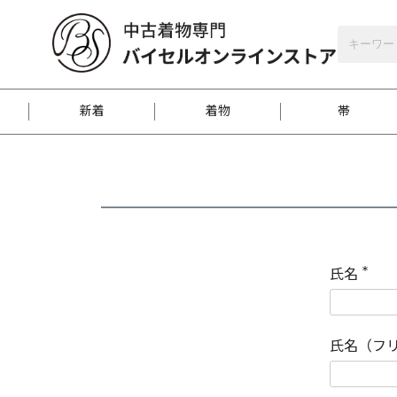
バイセルオンラインストア
会員登録
新着
着物
帯
お客様に届くまで
商品お取り寄せサービ
ご注文方法のご案内
お着物がにおう時の対
和装バッグ
訪問着
袋帯
名古屋帯
振袖
反物
梱包方法のご案内
氏名
(
必
須
江戸小紋
紬
)
氏名（フ