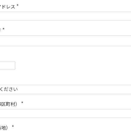
)
アドレス
(
必
須
)
ド
(
必
須
)
必
須
必
須
市区町村）
(
必
須
)
番地）