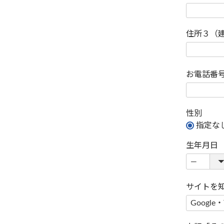
住所３（
お電話番
性別
指定な
生年月日
サイトを