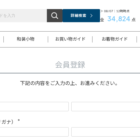
＞ 08/07：12時時点
詳細検索
34,824
全
点
和装小物
お買い物ガイド
お着物ガイド
会員登録
ス
お支払いについて
はじめてのお着物ガイド
新規会員登録
着物知識
スタッフブログ
サイズ案内
着物参考サイズ/採寸について
和色チャート集
お問い合わせ
処法
ご返品について
メールマガジンのご登録
着物販売方法について
関連サイト一覧
下記の内容をご入力の上、お進みください。
袋名古屋帯
黒留袖
帯締め
開き名
色留袖
帯揚げ
古屋帯
付下げ
帯締め
丸帯
色無地
作り帯
着物
配送について
商品ランクについて(当店基準)
帯揚げセット
ショール
小紋
浴衣
襦袢
和装コート
リガナ）
(
必
須