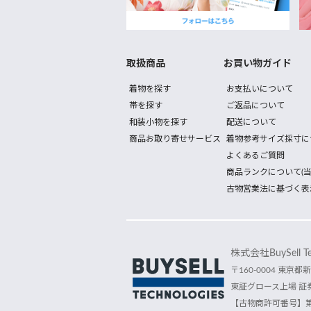
取扱商品
お買い物ガイド
着物を探す
お支払いについて
帯を探す
ご返品について
和装小物を探す
配送について
商品お取り寄せサービス
着物参考サイズ採寸に
よくあるご質問
商品ランクについて(当
古物営業法に基づく表
株式会社BuySell Tec
〒160-0004 東京都新
東証グロース上場 証券
【古物商許可番号】第30