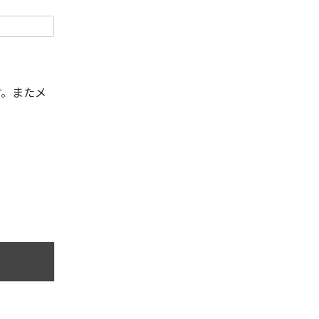
す。またメ
。