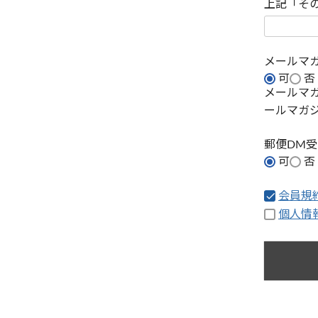
上記「そ
メールマ
可
否
メールマ
ールマガ
郵便DM
可
否
会員規
個人情