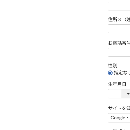
住所３（
お電話番
性別
指定な
生年月日
サイトを