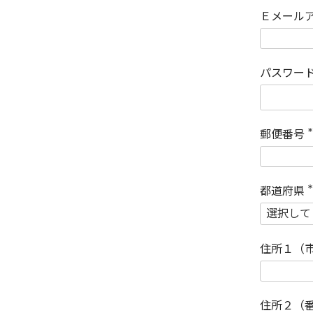
Ｅメール
パスワー
郵便番号
(
)
都道府県
(
)
住所１（
住所２（