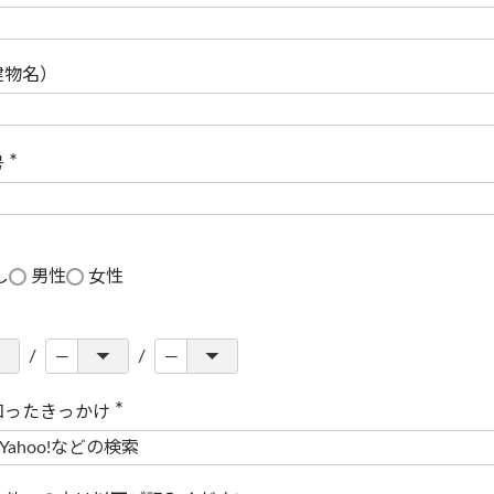
(
必
須
)
建物名）
号
(
必
須
)
し
男性
女性
知ったきっかけ
(
必
須
)