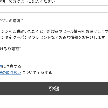
の他」の方は以下ご記入ください
ガジンの購読
(
必
ガジンをご購読いただくと、新製品やセール情報をお届けしま
須
)
ジン限定クーポンやプレゼントなどお得な情報をお届けします
受け取り可否
(
必
須
)
約
に同意する
報の取り扱い
について同意する
登録