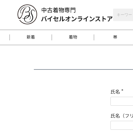
バイセルオンラインストア
会員登録
新着
着物
帯
お客様に届くまで
商品お取り寄せサービ
ご注文方法のご案内
お着物がにおう時の対
和装バッグ
訪問着
袋帯
名古屋帯
振袖
反物
梱包方法のご案内
氏名
(
必
須
江戸小紋
紬
)
氏名（フ