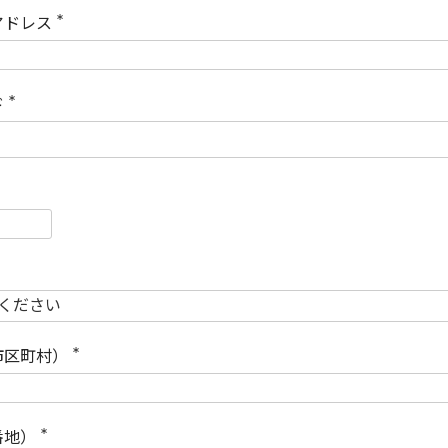
)
アドレス
(
必
須
)
ド
(
必
須
)
必
須
必
須
市区町村）
(
必
須
)
番地）