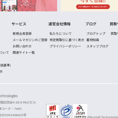
サービス
運営会社情報
ブログ
買取
新規会員登録
私たちについて
ブログトップ
買取
メールマガジンのご登録
特定商取引に基づく表示
着物知識
お問い合わせ
プライバシーポリシー
スタッフブログ
ついて
関連サイト一覧
店基準)
示
hnologies
宿区四谷4-28-8 PALTビル
コード：7685
1041408603号
©BuySell Technologies