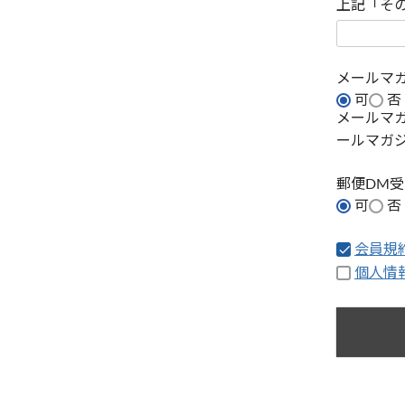
上記「そ
メールマ
可
否
メールマ
ールマガ
郵便DM
可
否
会員規
個人情