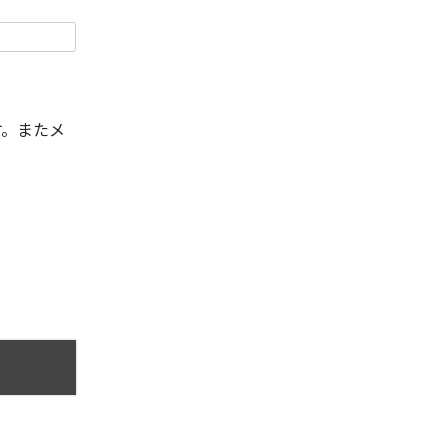
す。またメ
。