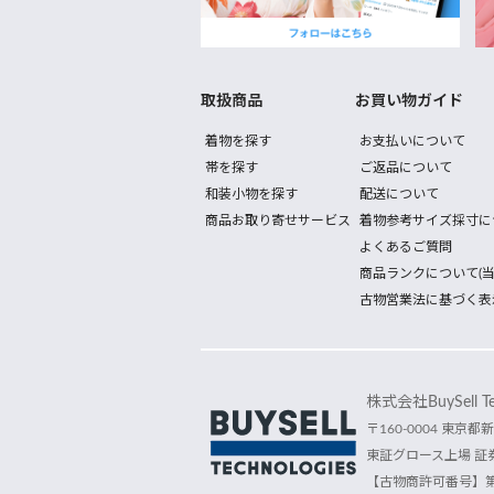
取扱商品
お買い物ガイド
着物を探す
お支払いについて
帯を探す
ご返品について
和装小物を探す
配送について
商品お取り寄せサービス
着物参考サイズ採寸に
よくあるご質問
商品ランクについて(当
古物営業法に基づく表
株式会社BuySell Tec
〒160-0004 東京都新
東証グロース上場 証券
【古物商許可番号】第30