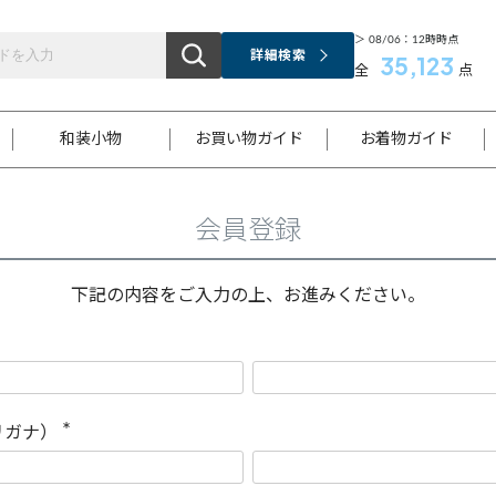
＞ 08/06：12時時点
詳細検索
35,123
全
点
和装小物
お買い物ガイド
お着物ガイド
会員登録
ス
お支払いについて
はじめてのお着物ガイド
新規会員登録
着物知識
スタッフブログ
サイズ案内
着物参考サイズ/採寸について
和色チャート集
お問い合わせ
処法
ご返品について
メールマガジンのご登録
着物販売方法について
関連サイト一覧
下記の内容をご入力の上、お進みください。
袋名古屋帯
黒留袖
帯締め
開き名
色留袖
帯揚げ
古屋帯
付下げ
帯締め
丸帯
色無地
作り帯
着物
配送について
商品ランクについて(当店基準)
帯揚げセット
ショール
小紋
浴衣
襦袢
和装コート
リガナ）
(
必
須