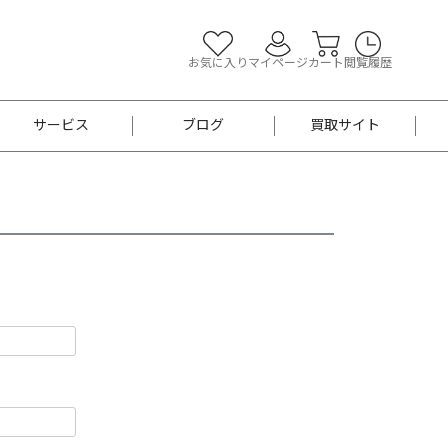
お気に入り
マイページ
カート
閲覧履歴
サービス
ブログ
買取サイト
よくあるご質問
お買い物診断
半幅帯
帯留め
お召
男性用帯
着物帯
新品
セット
袴
男性用