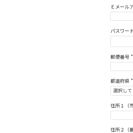
Ｅメール
パスワー
郵便番号
(
)
都道府県
(
)
住所１（
住所２（