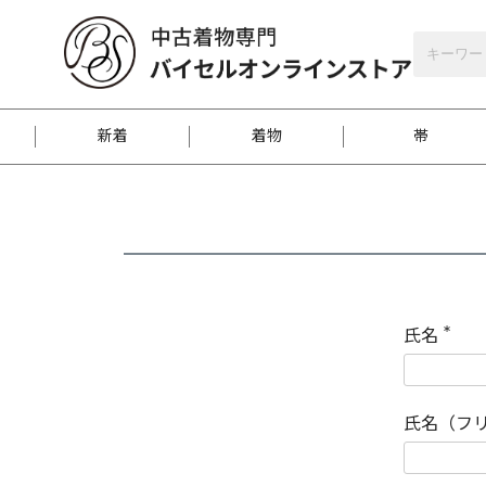
バイセルオンラインストア
会員登録
新着
着物
帯
お客様に届くまで
商品お取り寄せサービ
ご注文方法のご案内
お着物がにおう時の対
和装バッグ
訪問着
袋帯
名古屋帯
振袖
反物
梱包方法のご案内
氏名
(
必
須
江戸小紋
紬
)
氏名（フ