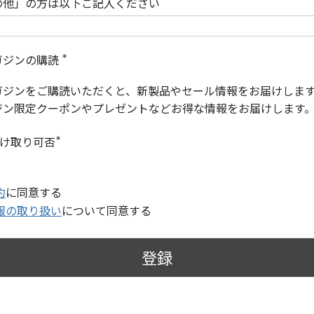
の他」の方は以下ご記入ください
ガジンの購読
(
必
ガジンをご購読いただくと、新製品やセール情報をお届けしま
須
)
ジン限定クーポンやプレゼントなどお得な情報をお届けします
受け取り可否
(
必
須
)
約
に同意する
報の取り扱い
について同意する
登録