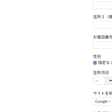
住所３（
お電話番
性別
指定な
生年月日
サイトを