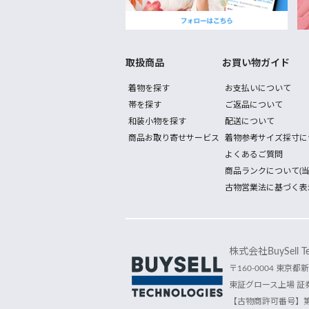
取扱商品
お買い物ガイド
着物を探す
お支払いについて
帯を探す
ご返品について
和装小物を探す
配送について
商品お取り寄せサービス
着物参考サイズ採寸に
よくあるご質問
商品ランクについて(当
古物営業法に基づく表
株式会社BuySell Tec
〒160-0004 東京都新
東証グロース上場 証券
【古物商許可番号】第30