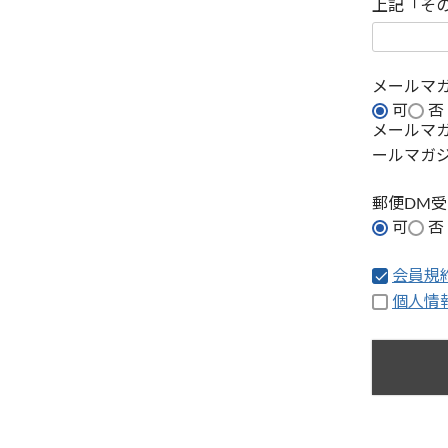
上記「そ
メールマ
可
否
メールマ
ールマガ
郵便DM
可
否
会員規
個人情