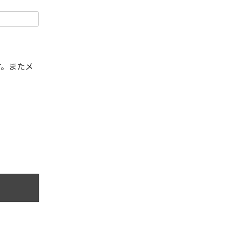
す。またメ
。