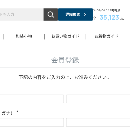
＞ 08/06：12時時点
詳細検索
35,123
全
点
和装小物
お買い物ガイド
お着物ガイド
会員登録
ス
お支払いについて
はじめてのお着物ガイド
新規会員登録
着物知識
スタッフブログ
サイズ案内
着物参考サイズ/採寸について
和色チャート集
お問い合わせ
処法
ご返品について
メールマガジンのご登録
着物販売方法について
関連サイト一覧
下記の内容をご入力の上、お進みください。
袋名古屋帯
黒留袖
帯締め
開き名
色留袖
帯揚げ
古屋帯
付下げ
帯締め
丸帯
色無地
作り帯
着物
配送について
商品ランクについて(当店基準)
帯揚げセット
ショール
小紋
浴衣
襦袢
和装コート
リガナ）
(
必
須