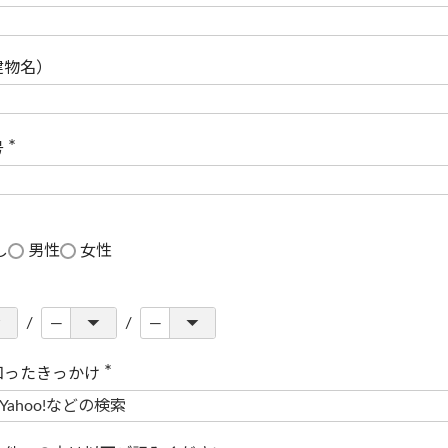
(
必
須
)
建物名）
号
(
必
須
)
し
男性
女性
知ったきっかけ
(
必
須
)