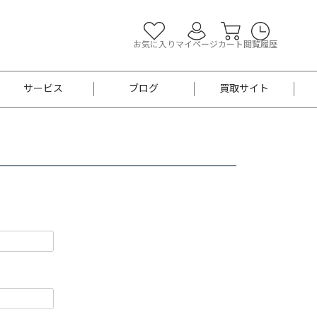
お気に入り
マイページ
カート
閲覧履歴
サービス
ブログ
買取サイト
よくあるご質問
お買い物診断
半幅帯
帯留め
お召
男性用帯
着物帯
新品
セット
袴
男性用