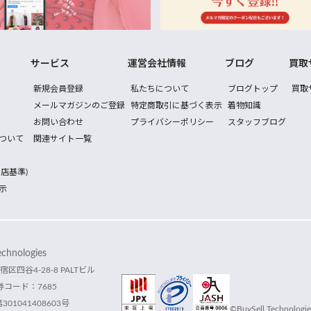
サービス
運営会社情報
ブログ
買取
新規会員登録
私たちについて
ブログトップ
買取
メールマガジンのご登録
特定商取引に基づく表示
着物知識
お問い合わせ
プライバシーポリシー
スタッフブログ
ついて
関連サイト一覧
店基準)
示
hnologies
宿区四谷4-28-8 PALTビル
コード：7685
1041408603号
©BuySell Technologies