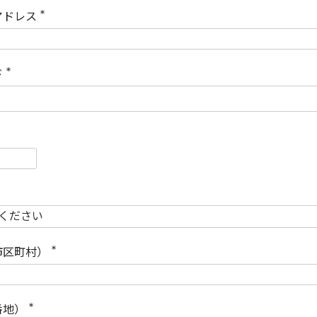
)
アドレス
(
必
須
)
ド
(
必
須
)
必
須
必
須
市区町村）
(
必
須
)
番地）