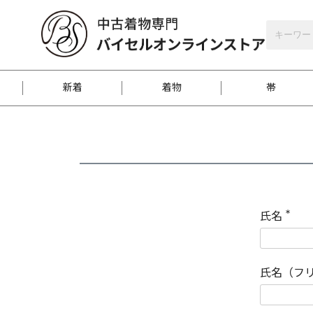
バイセルオンラインストア
会員登録
新着
着物
帯
お客様に届くまで
商品お取り寄せサービ
ご注文方法のご案内
お着物がにおう時の対
和装バッグ
訪問着
袋帯
名古屋帯
振袖
反物
梱包方法のご案内
氏名
(
必
須
江戸小紋
紬
)
氏名（フ