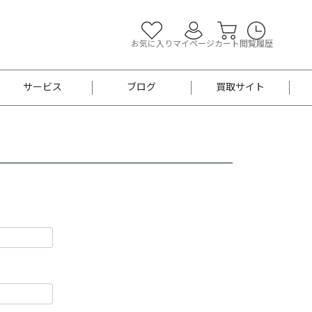
お気に入り
マイページ
カート
閲覧履歴
サービス
ブログ
買取サイト
よくあるご質問
お買い物診断
半幅帯
帯留め
お召
男性用帯
着物帯
新品
セット
袴
男性用