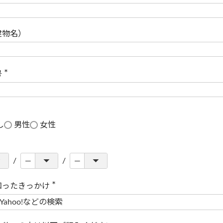
(
必
須
)
建物名）
号
(
必
須
)
し
男性
女性
知ったきっかけ
(
必
須
)