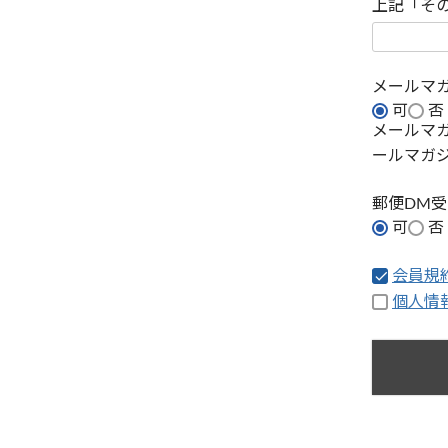
上記「そ
メールマ
可
否
メールマ
ールマガ
郵便DM
可
否
会員規
個人情