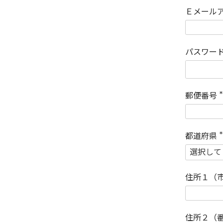
Ｅメール
パスワー
郵便番号
(
)
都道府県
(
)
住所１（
住所２（