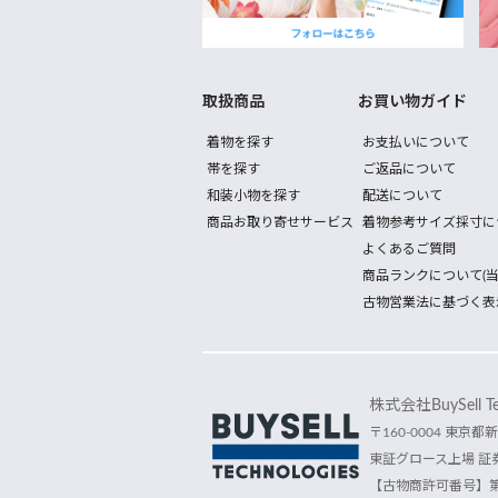
取扱商品
お買い物ガイド
着物を探す
お支払いについて
帯を探す
ご返品について
和装小物を探す
配送について
商品お取り寄せサービス
着物参考サイズ採寸に
よくあるご質問
商品ランクについて(当
古物営業法に基づく表
株式会社BuySell Tec
〒160-0004 東京都新
東証グロース上場 証券
【古物商許可番号】第30