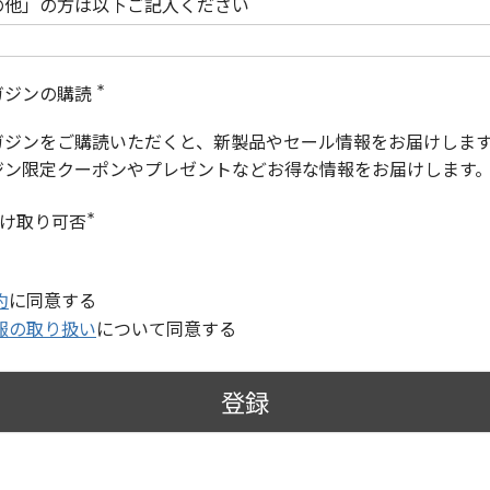
の他」の方は以下ご記入ください
ガジンの購読
(
必
ガジンをご購読いただくと、新製品やセール情報をお届けしま
須
)
ジン限定クーポンやプレゼントなどお得な情報をお届けします
受け取り可否
(
必
須
)
約
に同意する
報の取り扱い
について同意する
登録