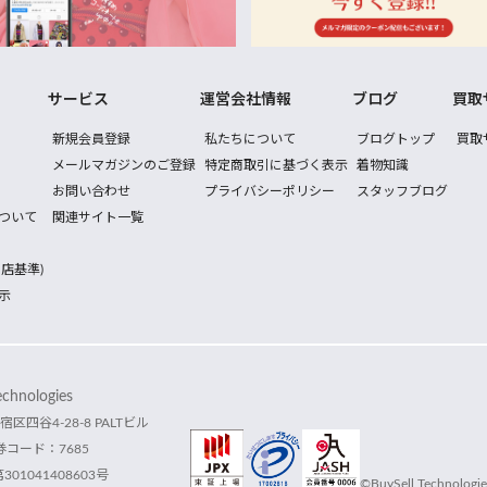
サービス
運営会社情報
ブログ
買取
新規会員登録
私たちについて
ブログトップ
買取
メールマガジンのご登録
特定商取引に基づく表示
着物知識
お問い合わせ
プライバシーポリシー
スタッフブログ
ついて
関連サイト一覧
店基準)
示
hnologies
宿区四谷4-28-8 PALTビル
コード：7685
1041408603号
©BuySell Technologies