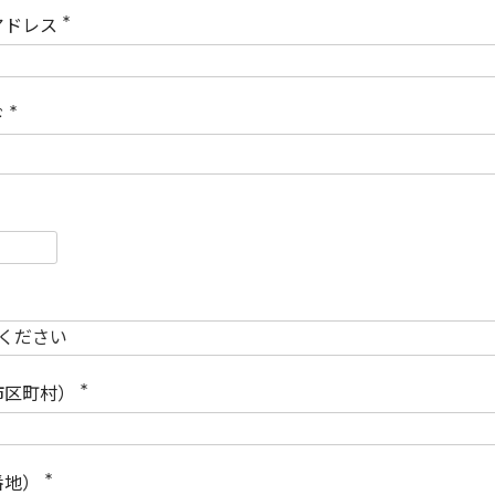
)
アドレス
(
必
須
)
ド
(
必
須
)
必
須
必
須
市区町村）
(
必
須
)
番地）