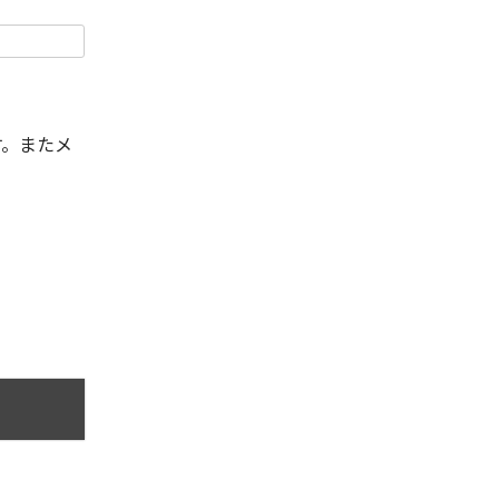
す。またメ
。