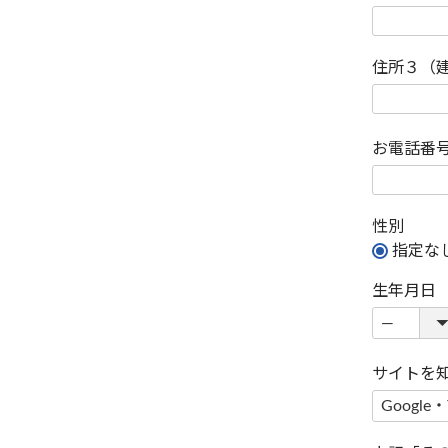
住所３（
お電話番
性別
指定な
生年月日
サイトを