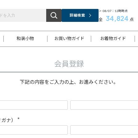
＞ 08/07：12時時点
詳細検索
34,824
全
点
和装小物
お買い物ガイド
お着物ガイド
会員登録
ス
お支払いについて
はじめてのお着物ガイド
新規会員登録
着物知識
スタッフブログ
サイズ案内
着物参考サイズ/採寸について
和色チャート集
お問い合わせ
処法
ご返品について
メールマガジンのご登録
着物販売方法について
関連サイト一覧
下記の内容をご入力の上、お進みください。
袋名古屋帯
黒留袖
帯締め
開き名
色留袖
帯揚げ
古屋帯
付下げ
帯締め
丸帯
色無地
作り帯
着物
配送について
商品ランクについて(当店基準)
帯揚げセット
ショール
小紋
浴衣
襦袢
和装コート
リガナ）
(
必
須