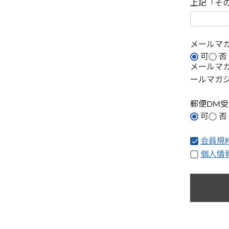
上記「そ
メールマ
可
否
メールマ
ールマガ
郵便DM
可
否
会員規
個人情