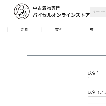
バイセルオンラインストア
会員登録
新着
着物
帯
お客様に届くまで
商品お取り寄せサービ
ご注文方法のご案内
お着物がにおう時の対
和装バッグ
訪問着
袋帯
名古屋帯
振袖
反物
梱包方法のご案内
氏名
(
必
須
江戸小紋
紬
)
氏名（フ