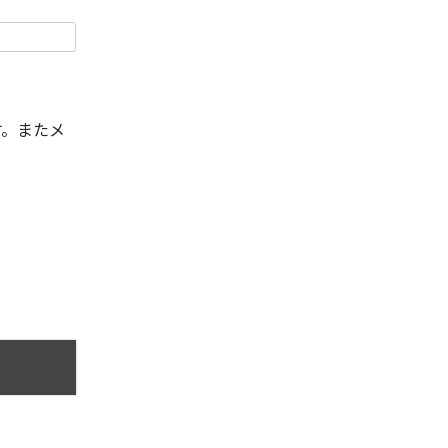
す。またメ
。