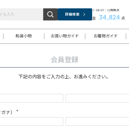
＞ 08/07：12時時点
詳細検索
34,824
全
点
和装小物
お買い物ガイド
お着物ガイド
会員登録
ス
お支払いについて
はじめてのお着物ガイド
新規会員登録
着物知識
スタッフブログ
サイズ案内
着物参考サイズ/採寸について
和色チャート集
お問い合わせ
処法
ご返品について
メールマガジンのご登録
着物販売方法について
関連サイト一覧
下記の内容をご入力の上、お進みください。
袋名古屋帯
黒留袖
帯締め
開き名
色留袖
帯揚げ
古屋帯
付下げ
帯締め
丸帯
色無地
作り帯
着物
配送について
商品ランクについて(当店基準)
帯揚げセット
ショール
小紋
浴衣
襦袢
和装コート
リガナ）
(
必
須