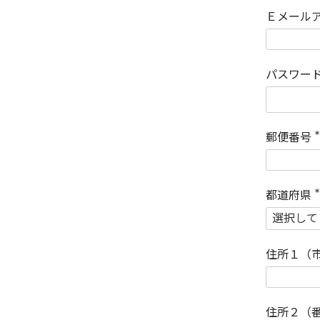
Ｅメール
パスワー
郵便番号
(
)
都道府県
(
)
住所１（
住所２（