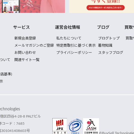
サービス
運営会社情報
ブログ
買取
新規会員登録
私たちについて
ブログトップ
買取
メールマガジンのご登録
特定商取引に基づく表示
着物知識
お問い合わせ
プライバシーポリシー
スタッフブログ
ついて
関連サイト一覧
店基準)
示
hnologies
宿区四谷4-28-8 PALTビル
コード：7685
1041408603号
©BuySell Technologies