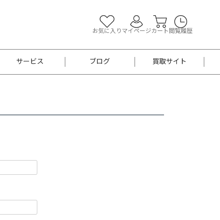
お気に入り
マイページ
カート
閲覧履歴
サービス
ブログ
買取サイト
よくあるご質問
お買い物診断
半幅帯
帯留め
お召
男性用帯
着物帯
新品
セット
袴
男性用