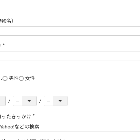
(
必
須
)
建物名）
号
(
必
須
)
し
男性
女性
知ったきっかけ
(
必
須
)