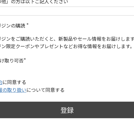
の他」の方は以下ご記入ください
ガジンの購読
(
必
ガジンをご購読いただくと、新製品やセール情報をお届けしま
須
)
ジン限定クーポンやプレゼントなどお得な情報をお届けします
受け取り可否
(
必
須
)
約
に同意する
報の取り扱い
について同意する
登録