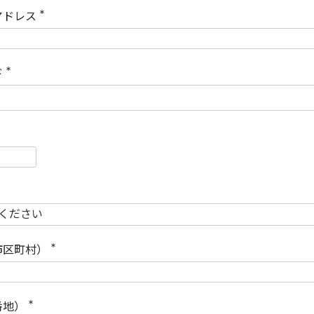
)
アドレス
(
必
須
)
ド
(
必
須
)
必
須
必
須
市区町村）
(
必
須
)
番地）