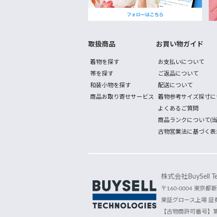
取扱商品
お買い物ガイド
着物を探す
お支払いについて
帯を探す
ご返品について
和装小物を探す
配送について
商品お取り寄せサービス
着物参考サイズ採寸に
よくあるご質問
商品ランクについて(当
古物営業法に基づく表
株式会社BuySell Tec
〒160-0004 東京都新
東証グロース上場 証券
【古物商許可番号】第30