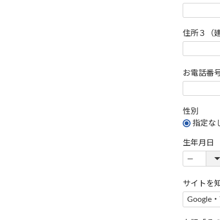
住所３（
お電話番
性別
指定な
生年月日
サイトを