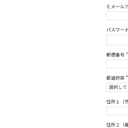
Ｅメール
パスワー
郵便番号
(
)
都道府県
(
)
住所１（
住所２（