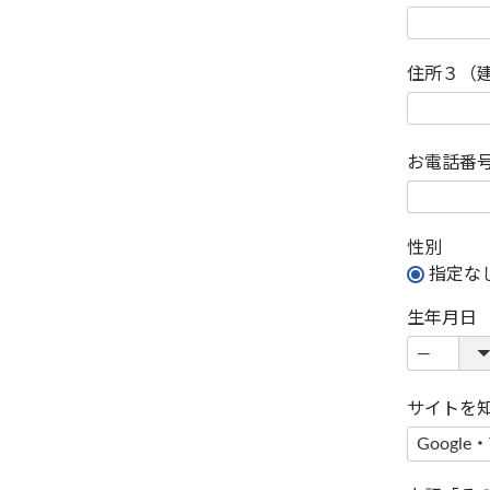
住所３（
お電話番
性別
指定な
生年月日
サイトを