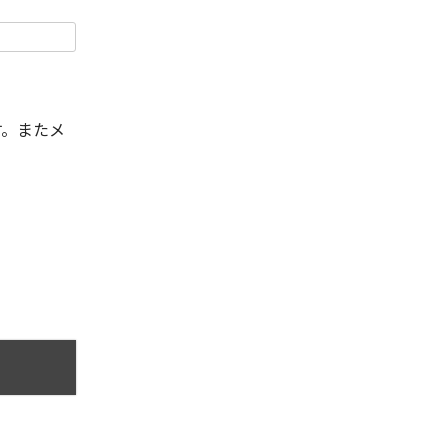
す。またメ
。