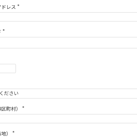
)
アドレス
(
必
須
)
ド
(
必
須
)
必
須
必
須
市区町村）
(
必
須
)
番地）