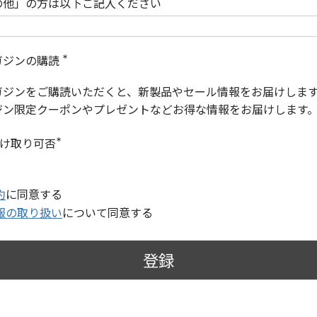
の他」の方は以下ご記入ください
ガジンの購読
(
必
ガジンをご購読いただくと、新製品やセール情報をお届けしま
須
)
ジン限定クーポンやプレゼントなどお得な情報をお届けします
受け取り可否
(
必
須
)
約
に同意する
報の取り扱い
について同意する
登録