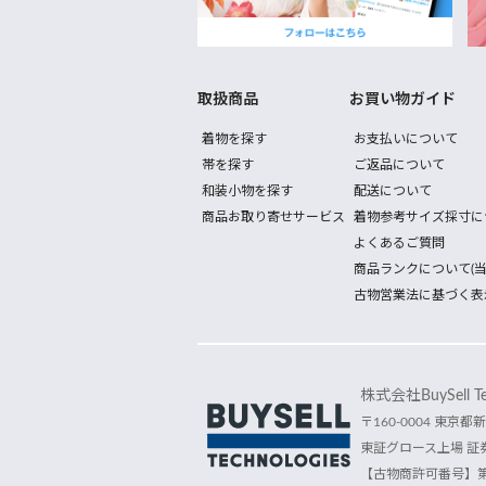
取扱商品
お買い物ガイド
着物を探す
お支払いについて
帯を探す
ご返品について
和装小物を探す
配送について
商品お取り寄せサービス
着物参考サイズ採寸に
よくあるご質問
商品ランクについて(当
古物営業法に基づく表
株式会社BuySell Tec
〒160-0004 東京都新
東証グロース上場 証券
【古物商許可番号】第30