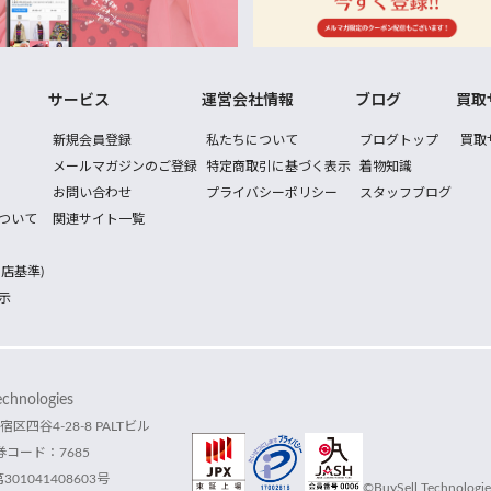
サービス
運営会社情報
ブログ
買取
新規会員登録
私たちについて
ブログトップ
買取
メールマガジンのご登録
特定商取引に基づく表示
着物知識
お問い合わせ
プライバシーポリシー
スタッフブログ
ついて
関連サイト一覧
店基準)
示
hnologies
宿区四谷4-28-8 PALTビル
コード：7685
1041408603号
©BuySell Technologies