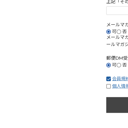
上記「そ
メールマ
可
否
メールマ
ールマガ
郵便DM
可
否
会員規
個人情