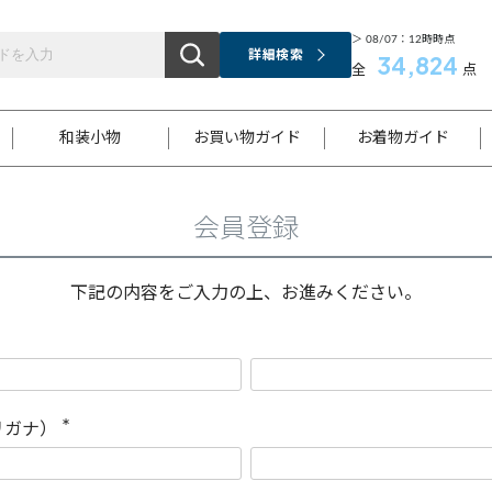
＞ 08/07：12時時点
詳細検索
34,824
全
点
和装小物
お買い物ガイド
お着物ガイド
会員登録
ス
お支払いについて
はじめてのお着物ガイド
新規会員登録
着物知識
スタッフブログ
サイズ案内
着物参考サイズ/採寸について
和色チャート集
お問い合わせ
処法
ご返品について
メールマガジンのご登録
着物販売方法について
関連サイト一覧
下記の内容をご入力の上、お進みください。
袋名古屋帯
黒留袖
帯締め
開き名
色留袖
帯揚げ
古屋帯
付下げ
帯締め
丸帯
色無地
作り帯
着物
配送について
商品ランクについて(当店基準)
帯揚げセット
ショール
小紋
浴衣
襦袢
和装コート
リガナ）
(
必
須