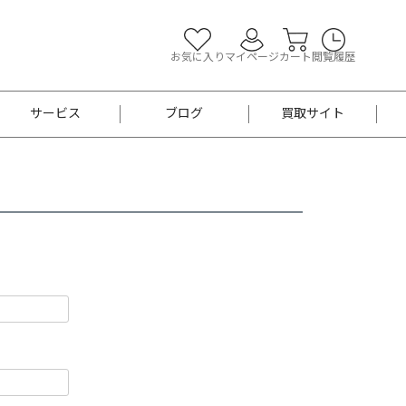
お気に入り
マイページ
カート
閲覧履歴
サービス
ブログ
買取サイト
よくあるご質問
お買い物診断
半幅帯
帯留め
お召
男性用帯
着物帯
新品
セット
袴
男性用