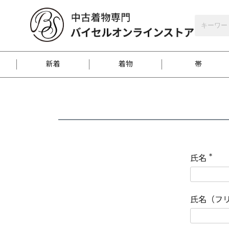
バイセルオンラインストア
会員登録
新着
着物
帯
お客様に届くまで
商品お取り寄せサービ
ご注文方法のご案内
お着物がにおう時の対
和装バッグ
訪問着
袋帯
名古屋帯
振袖
反物
梱包方法のご案内
氏名
(
必
須
江戸小紋
紬
)
氏名（フ