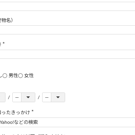
(
必
須
)
建物名）
号
(
必
須
)
し
男性
女性
知ったきっかけ
(
必
須
)