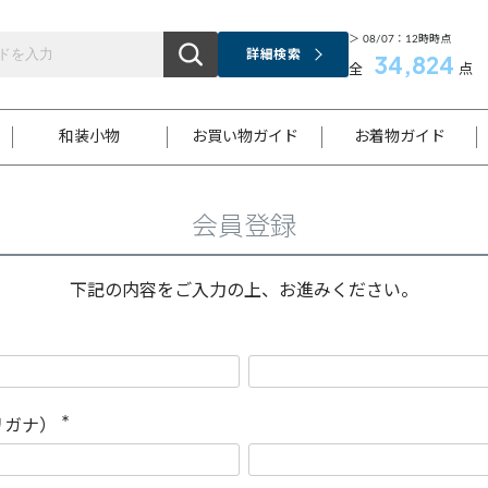
＞ 08/07：12時時点
詳細検索
34,824
全
点
和装小物
お買い物ガイド
お着物ガイド
会員登録
ス
お支払いについて
はじめてのお着物ガイド
新規会員登録
着物知識
スタッフブログ
サイズ案内
着物参考サイズ/採寸について
和色チャート集
お問い合わせ
処法
ご返品について
メールマガジンのご登録
着物販売方法について
関連サイト一覧
下記の内容をご入力の上、お進みください。
袋名古屋帯
黒留袖
帯締め
開き名
色留袖
帯揚げ
古屋帯
付下げ
帯締め
丸帯
色無地
作り帯
着物
配送について
商品ランクについて(当店基準)
帯揚げセット
ショール
小紋
浴衣
襦袢
和装コート
リガナ）
(
必
須