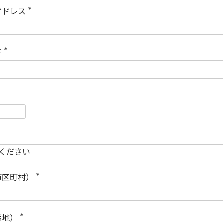
)
アドレス
(
必
須
)
ド
(
必
須
)
必
須
必
須
市区町村）
(
必
須
)
番地）