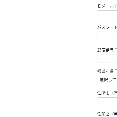
Ｅメール
パスワー
郵便番号
(
)
都道府県
(
)
住所１（
住所２（