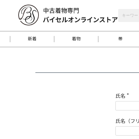
バイセルオンラインストア
会員登録
新着
着物
帯
お客様に届くまで
商品お取り寄せサービ
ご注文方法のご案内
お着物がにおう時の対
和装バッグ
訪問着
袋帯
名古屋帯
振袖
反物
梱包方法のご案内
氏名
(
必
須
江戸小紋
紬
)
氏名（フ