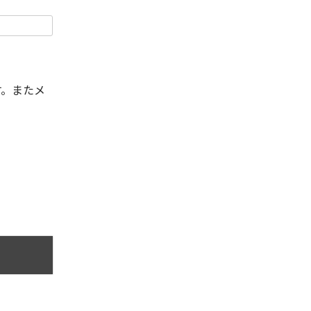
す。またメ
。