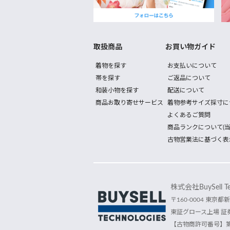
取扱商品
お買い物ガイド
着物を探す
お支払いについて
帯を探す
ご返品について
和装小物を探す
配送について
商品お取り寄せサービス
着物参考サイズ採寸に
よくあるご質問
商品ランクについて(当
古物営業法に基づく表
株式会社BuySell Tec
〒160-0004 東京都新
東証グロース上場 証券
【古物商許可番号】第30