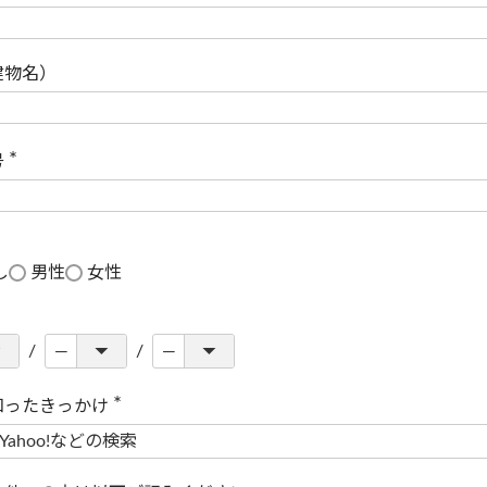
(
必
須
)
建物名）
号
(
必
須
)
し
男性
女性
知ったきっかけ
(
必
須
)