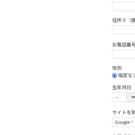
住所３（
お電話番
性別
指定な
生年月日
サイトを