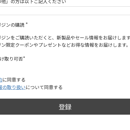
の他」の方は以下ご記入ください
ガジンの購読
(
必
ガジンをご購読いただくと、新製品やセール情報をお届けしま
須
)
ジン限定クーポンやプレゼントなどお得な情報をお届けします
受け取り可否
(
必
須
)
約
に同意する
報の取り扱い
について同意する
登録