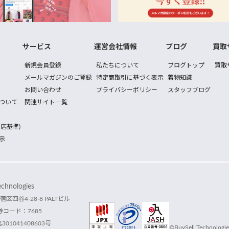
サービス
運営会社情報
ブログ
買取
新規会員登録
私たちについて
ブログトップ
買取
メールマガジンのご登録
特定商取引に基づく表示
着物知識
お問い合わせ
プライバシーポリシー
スタッフブログ
ついて
関連サイト一覧
店基準)
示
hnologies
宿区四谷4-28-8 PALTビル
コード：7685
1041408603号
©BuySell Technologies