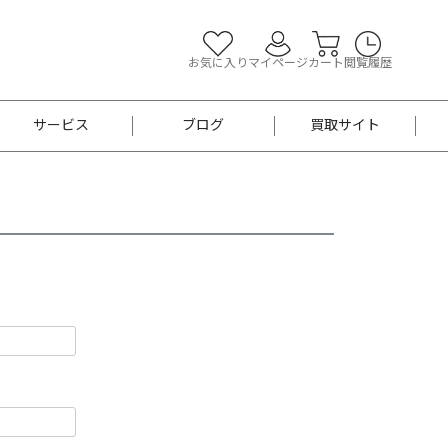
お気に入り
マイページ
カート
閲覧履歴
サービス
ブログ
買取サイト
よくあるご質問
お買い物診断
半幅帯
帯留め
お召
男性用帯
着物帯
新品
セット
袴
男性用