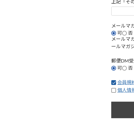
上記「そ
メールマ
可
否
メールマ
ールマガ
郵便DM
可
否
会員規
個人情