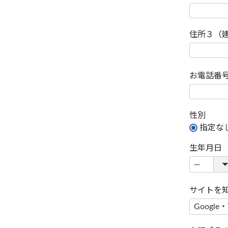
住所３（
お電話番
性別
指定な
生年月日
サイトを