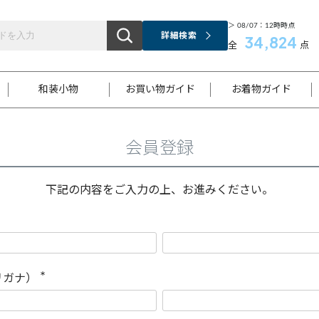
＞ 08/07：12時時点
詳細検索
34,824
全
点
和装小物
お買い物ガイド
お着物ガイド
会員登録
ス
お支払いについて
はじめてのお着物ガイド
新規会員登録
着物知識
スタッフブログ
サイズ案内
着物参考サイズ/採寸について
和色チャート集
お問い合わせ
処法
ご返品について
メールマガジンのご登録
着物販売方法について
関連サイト一覧
下記の内容をご入力の上、お進みください。
袋名古屋帯
黒留袖
帯締め
開き名
色留袖
帯揚げ
古屋帯
付下げ
帯締め
丸帯
色無地
作り帯
着物
配送について
商品ランクについて(当店基準)
帯揚げセット
ショール
小紋
浴衣
襦袢
和装コート
リガナ）
(
必
須