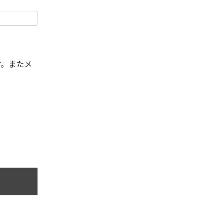
す。またメ
。