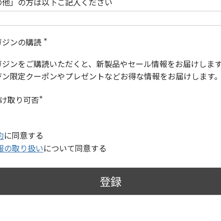
の他」の方は以下ご記入ください
ガジンの購読
(
必
ガジンをご購読いただくと、新製品やセール情報をお届けしま
須
)
ジン限定クーポンやプレゼントなどお得な情報をお届けします
受け取り可否
(
必
須
)
約
に同意する
報の取り扱い
について同意する
登録