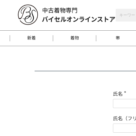
バイセルオンラインストア
会員登録
新着
着物
帯
お客様に届くまで
商品お取り寄せサービ
ご注文方法のご案内
お着物がにおう時の対
和装バッグ
訪問着
袋帯
名古屋帯
振袖
反物
梱包方法のご案内
氏名
(
必
須
江戸小紋
紬
)
氏名（フ