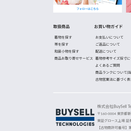
取扱商品
お買い物ガイド
着物を探す
お支払いについて
帯を探す
ご返品について
和装小物を探す
配送について
商品お取り寄せサービス
着物参考サイズ採寸に
よくあるご質問
商品ランクについて(当
古物営業法に基づく表
株式会社BuySell Tec
〒160-0004 東京都新
東証グロース上場 証券
【古物商許可番号】第30