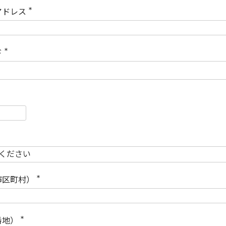
)
アドレス
(
必
須
)
ド
(
必
須
)
必
須
必
須
市区町村）
(
必
須
)
番地）