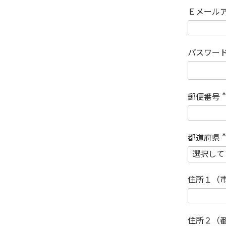
Ｅメール
パスワー
郵便番号
(
)
都道府県
(
)
住所１（
住所２（