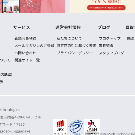
サービス
運営会社情報
ブログ
買取
新規会員登録
私たちについて
ブログトップ
買取
メールマガジンのご登録
特定商取引に基づく表示
着物知識
お問い合わせ
プライバシーポリシー
スタッフブログ
ついて
関連サイト一覧
店基準)
示
hnologies
宿区四谷4-28-8 PALTビル
コード：7685
1041408603号
©BuySell Technologies