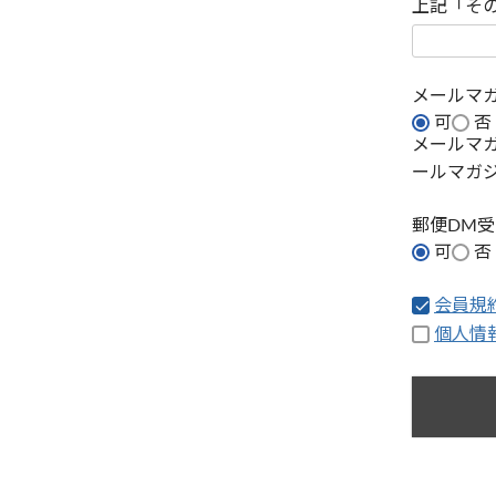
上記「そ
メールマ
可
否
メールマ
ールマガ
郵便DM
可
否
会員規
個人情