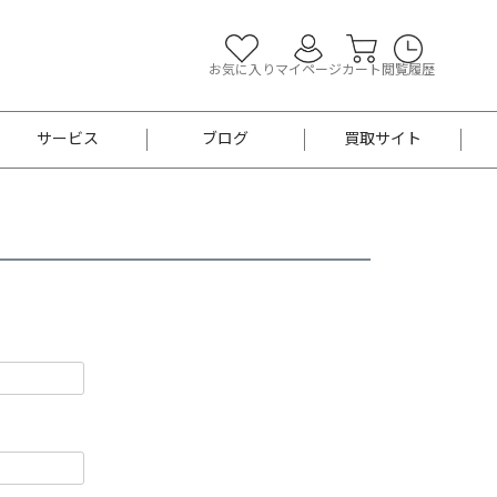
お気に入り
マイページ
カート
閲覧履歴
サービス
ブログ
買取サイト
よくあるご質問
お買い物診断
半幅帯
帯留め
お召
男性用帯
着物帯
新品
セット
袴
男性用