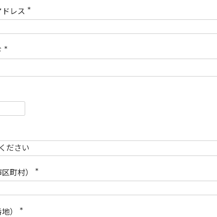
)
アドレス
(
必
須
)
ド
(
必
須
)
必
須
必
須
市区町村）
(
必
須
)
番地）