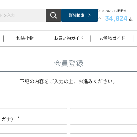
＞ 08/07：12時時点
詳細検索
34,824
全
点
和装小物
お買い物ガイド
お着物ガイド
会員登録
ス
お支払いについて
はじめてのお着物ガイド
新規会員登録
着物知識
スタッフブログ
サイズ案内
着物参考サイズ/採寸について
和色チャート集
お問い合わせ
処法
ご返品について
メールマガジンのご登録
着物販売方法について
関連サイト一覧
下記の内容をご入力の上、お進みください。
袋名古屋帯
黒留袖
帯締め
開き名
色留袖
帯揚げ
古屋帯
付下げ
帯締め
丸帯
色無地
作り帯
着物
配送について
商品ランクについて(当店基準)
帯揚げセット
ショール
小紋
浴衣
襦袢
和装コート
リガナ）
(
必
須