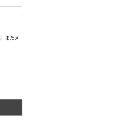
す。またメ
。