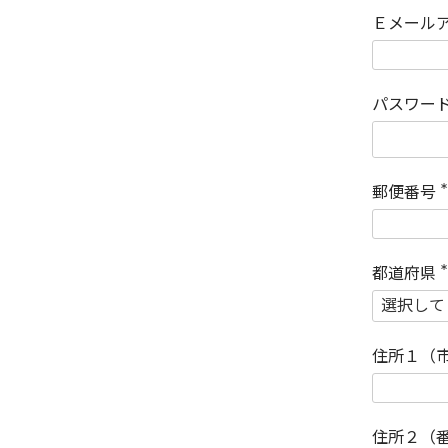
Ｅメール
パスワー
郵便番号
(
)
都道府県
(
)
住所１（
住所２（