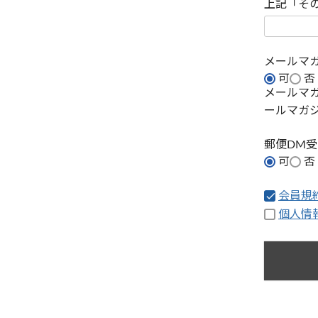
上記「そ
メールマ
可
否
メールマ
ールマガ
郵便DM
可
否
会員規
個人情