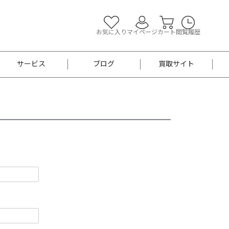
お気に入り
マイページ
カート
閲覧履歴
サービス
ブログ
買取サイト
よくあるご質問
お買い物診断
半幅帯
帯留め
お召
男性用帯
着物帯
新品
セット
袴
男性用