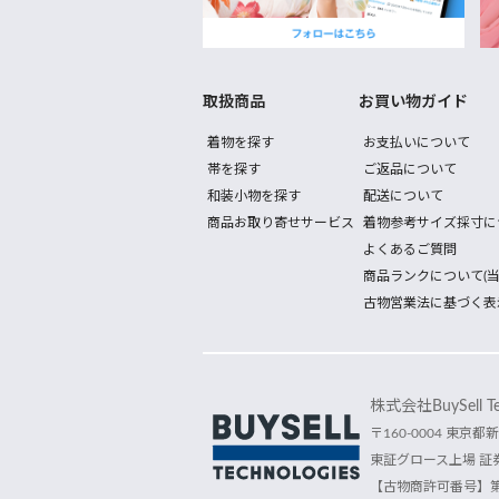
取扱商品
お買い物ガイド
着物を探す
お支払いについて
帯を探す
ご返品について
和装小物を探す
配送について
商品お取り寄せサービス
着物参考サイズ採寸に
よくあるご質問
商品ランクについて(当
古物営業法に基づく表
株式会社BuySell Tec
〒160-0004 東京都新
東証グロース上場 証券
【古物商許可番号】第30