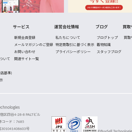
サービス
運営会社情報
ブログ
買取
新規会員登録
私たちについて
ブログトップ
買取
メールマガジンのご登録
特定商取引に基づく表示
着物知識
お問い合わせ
プライバシーポリシー
スタッフブログ
ついて
関連サイト一覧
店基準)
示
hnologies
宿区四谷4-28-8 PALTビル
コード：7685
1041408603号
©BuySell Technologies