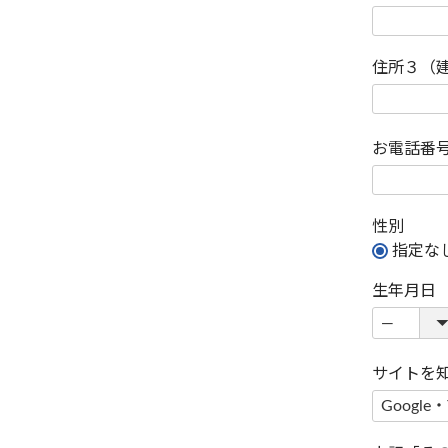
住所３（
お電話番
性別
指定な
生年月日
サイトを