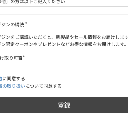
の他」の方は以下ご記入ください
ガジンの購読
(
必
ガジンをご購読いただくと、新製品やセール情報をお届けしま
須
)
ジン限定クーポンやプレゼントなどお得な情報をお届けします
受け取り可否
(
必
須
)
約
に同意する
報の取り扱い
について同意する
登録