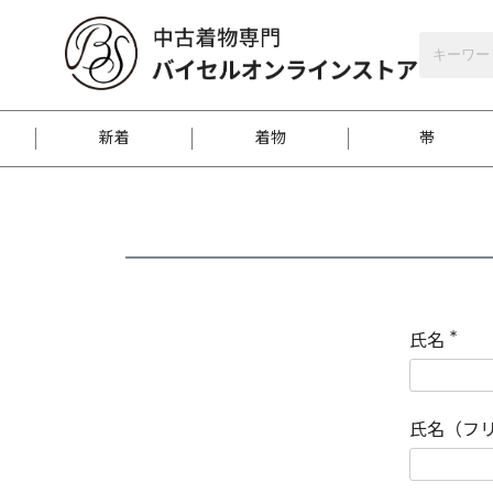
バイセルオンラインストア
会員登録
新着
着物
帯
お客様に届くまで
商品お取り寄せサービ
ご注文方法のご案内
お着物がにおう時の対
和装バッグ
訪問着
袋帯
名古屋帯
振袖
反物
梱包方法のご案内
氏名
(
必
須
江戸小紋
紬
)
氏名（フ