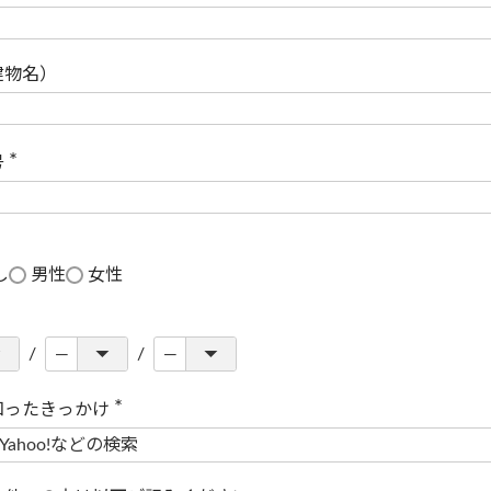
(
必
須
)
建物名）
号
(
必
須
)
し
男性
女性
知ったきっかけ
(
必
須
)