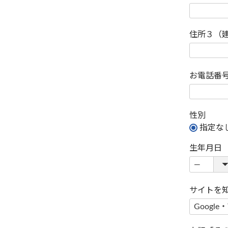
住所３（
お電話番
性別
指定な
生年月日
サイトを