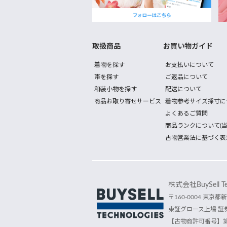
取扱商品
お買い物ガイド
着物を探す
お支払いについて
帯を探す
ご返品について
和装小物を探す
配送について
商品お取り寄せサービス
着物参考サイズ採寸に
よくあるご質問
商品ランクについて(当
古物営業法に基づく表
株式会社BuySell Tec
〒160-0004 東京都新
東証グロース上場 証券
【古物商許可番号】第30