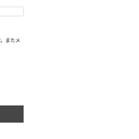
す。またメ
。