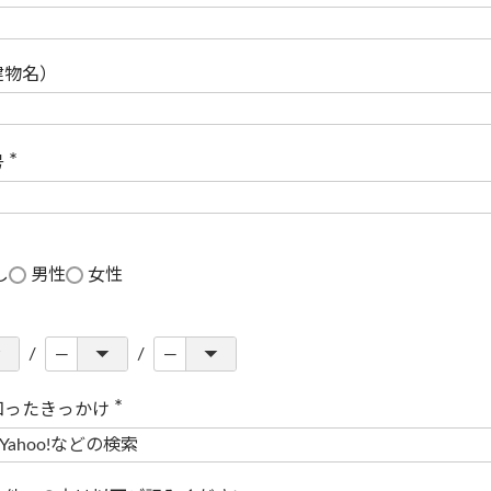
(
必
須
)
建物名）
号
(
必
須
)
し
男性
女性
知ったきっかけ
(
必
須
)