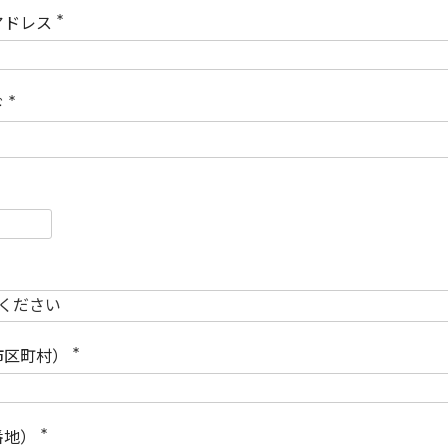
)
アドレス
(
必
須
)
ド
(
必
須
)
必
須
必
須
市区町村）
(
必
須
)
番地）