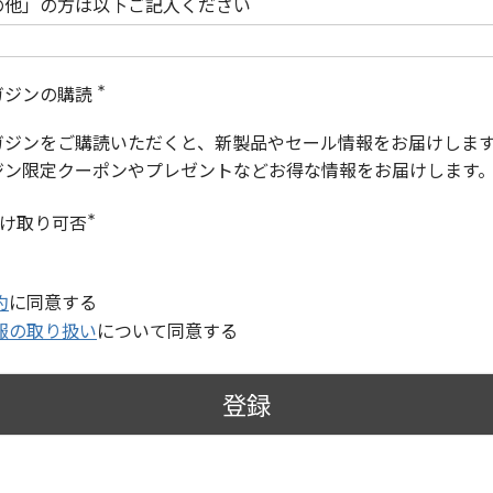
の他」の方は以下ご記入ください
ガジンの購読
(
必
ガジンをご購読いただくと、新製品やセール情報をお届けしま
須
)
ジン限定クーポンやプレゼントなどお得な情報をお届けします
受け取り可否
(
必
須
)
約
に同意する
報の取り扱い
について同意する
登録