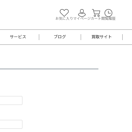
お気に入り
マイページ
カート
閲覧履歴
サービス
ブログ
買取サイト
よくあるご質問
お買い物診断
半幅帯
帯留め
お召
男性用帯
着物帯
新品
セット
袴
男性用