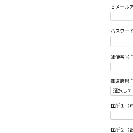
Ｅメール
パスワー
郵便番号
(
)
都道府県
(
)
住所１（
住所２（