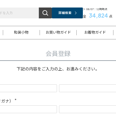
＞ 08/07：12時時点
詳細検索
34,824
全
点
和装小物
お買い物ガイド
お着物ガイド
会員登録
ス
お支払いについて
はじめてのお着物ガイド
新規会員登録
着物知識
スタッフブログ
サイズ案内
着物参考サイズ/採寸について
和色チャート集
お問い合わせ
処法
ご返品について
メールマガジンのご登録
着物販売方法について
関連サイト一覧
下記の内容をご入力の上、お進みください。
袋名古屋帯
黒留袖
帯締め
開き名
色留袖
帯揚げ
古屋帯
付下げ
帯締め
丸帯
色無地
作り帯
着物
配送について
商品ランクについて(当店基準)
帯揚げセット
ショール
小紋
浴衣
襦袢
和装コート
リガナ）
(
必
須