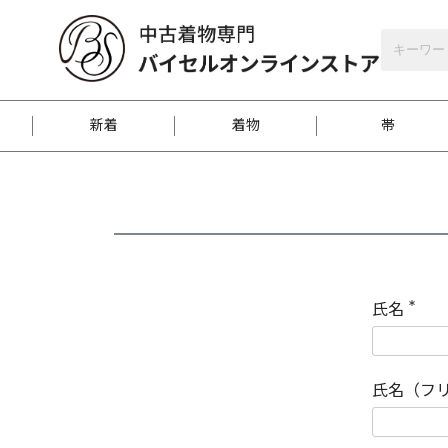
バイセルオンラインストア
会員登録
新着
着物
帯
お客様に届くまで
商品お取り寄せサービ
ご注文方法のご案内
お着物がにおう時の対
和装バッグ
訪問着
袋帯
名古屋帯
振袖
反物
梱包方法のご案内
氏名
(
必
須
江戸小紋
紬
)
氏名（フ