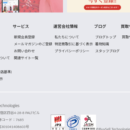
サービス
運営会社情報
ブログ
買取
新規会員登録
私たちについて
ブログトップ
買取
メールマガジンのご登録
特定商取引に基づく表示
着物知識
お問い合わせ
プライバシーポリシー
スタッフブログ
ついて
関連サイト一覧
店基準)
示
hnologies
宿区四谷4-28-8 PALTビル
コード：7685
1041408603号
©BuySell Technologies