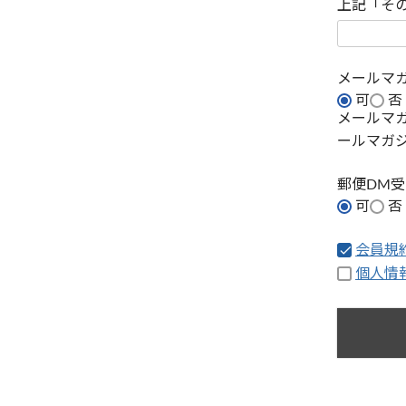
上記「そ
メールマ
可
否
メールマ
ールマガ
郵便DM
可
否
会員規
個人情