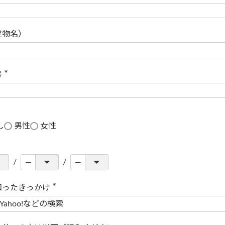
(
必
須
)
建物名）
号
(
必
須
)
し
男性
女性
知ったきっかけ
(
必
須
)