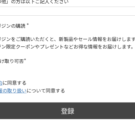
の他」の方は以下ご記入ください
ガジンの購読
(
必
ガジンをご購読いただくと、新製品やセール情報をお届けしま
須
)
ジン限定クーポンやプレゼントなどお得な情報をお届けします
受け取り可否
(
必
須
)
約
に同意する
報の取り扱い
について同意する
登録