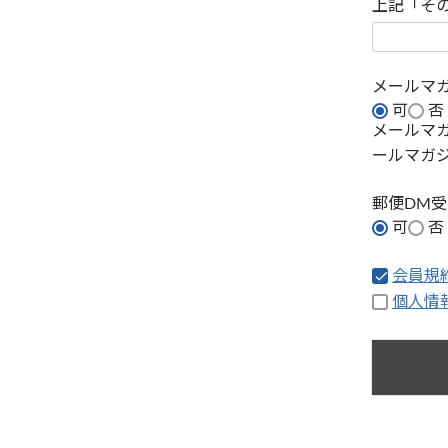
上記「そ
メールマ
可
否
メールマ
ールマガ
郵便DM
可
否
会員規
個人情