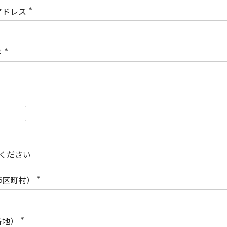
)
アドレス
(
必
須
)
ド
(
必
須
)
必
須
必
須
市区町村）
(
必
須
)
番地）