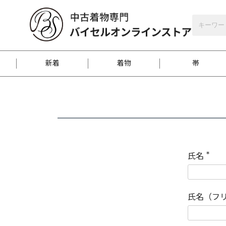
バイセルオンラインストア
会員登録
新着
着物
帯
お客様に届くまで
商品お取り寄せサービ
ご注文方法のご案内
お着物がにおう時の対
和装バッグ
訪問着
袋帯
名古屋帯
振袖
反物
梱包方法のご案内
氏名
(
必
須
江戸小紋
紬
)
氏名（フ