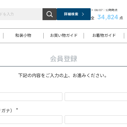
＞ 08/07：12時時点
詳細検索
34,824
全
点
和装小物
お買い物ガイド
お着物ガイド
会員登録
ス
お支払いについて
はじめてのお着物ガイド
新規会員登録
着物知識
スタッフブログ
サイズ案内
着物参考サイズ/採寸について
和色チャート集
お問い合わせ
処法
ご返品について
メールマガジンのご登録
着物販売方法について
関連サイト一覧
下記の内容をご入力の上、お進みください。
袋名古屋帯
黒留袖
帯締め
開き名
色留袖
帯揚げ
古屋帯
付下げ
帯締め
丸帯
色無地
作り帯
着物
配送について
商品ランクについて(当店基準)
帯揚げセット
ショール
小紋
浴衣
襦袢
和装コート
リガナ）
(
必
須