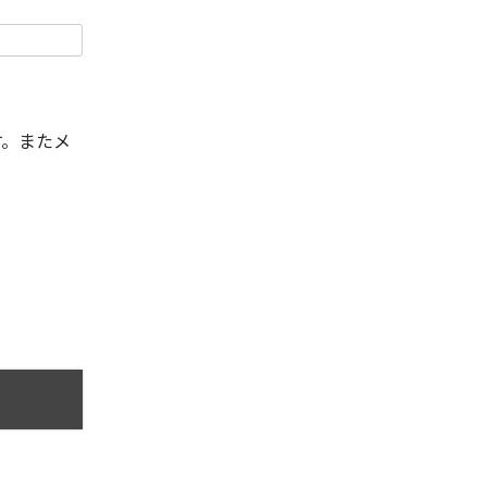
す。またメ
。