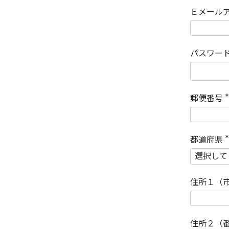
Ｅメール
パスワー
郵便番号
(
)
都道府県
(
)
住所１（
住所２（