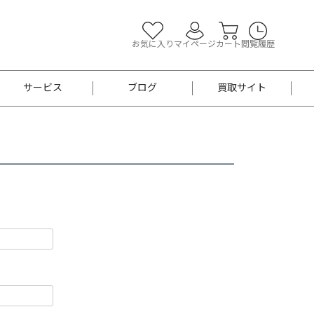
お気に入り
マイページ
カート
閲覧履歴
サービス
ブログ
買取サイト
よくあるご質問
お買い物診断
半幅帯
帯留め
お召
男性用帯
着物帯
新品
セット
袴
男性用