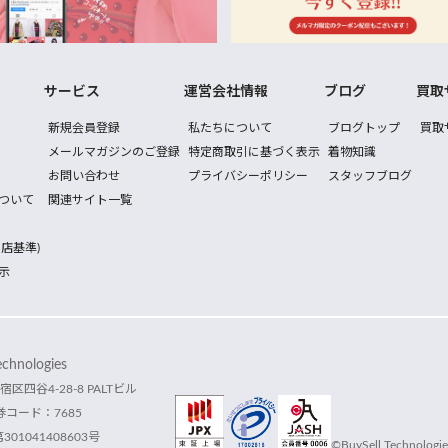
サービス
運営会社情報
ブログ
買取
新規会員登録
私たちについて
ブログトップ
買取
メールマガジンのご登録
特定商取引に基づく表示
着物知識
お問い合わせ
プライバシーポリシー
スタッフブログ
ついて
関連サイト一覧
店基準)
示
hnologies
宿区四谷4-28-8 PALTビル
コード：7685
1041408603号
©BuySell Technologies