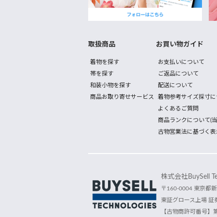
取扱商品
お買い物ガイド
着物を探す
お支払いについて
帯を探す
ご返品について
和装小物を探す
配送について
商品お取り寄せサービス
着物参考サイズ採寸に
よくあるご質問
商品ランクについて(当
古物営業法に基づく表
株式会社BuySell Tec
〒160-0004 東京都新
東証グロース上場 証券
【古物商許可番号】第30