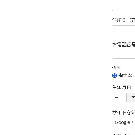
住所３（
お電話番
性別
指定な
生年月日
サイトを