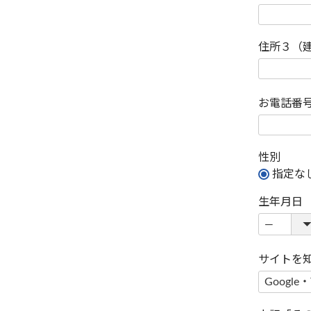
住所３（
お電話番
性別
指定な
生年月日
サイトを