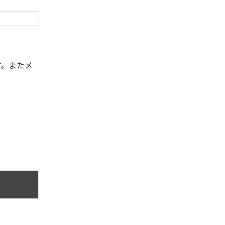
す。またメ
。