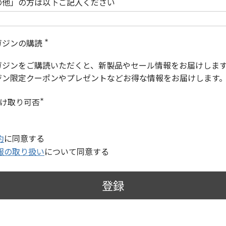
の他」の方は以下ご記入ください
ガジンの購読
(
必
ガジンをご購読いただくと、新製品やセール情報をお届けしま
須
)
ジン限定クーポンやプレゼントなどお得な情報をお届けします
受け取り可否
(
必
須
)
約
に同意する
報の取り扱い
について同意する
登録