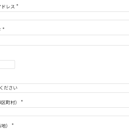
)
アドレス
(
必
須
)
ド
(
必
須
)
必
須
必
須
市区町村）
(
必
須
)
番地）