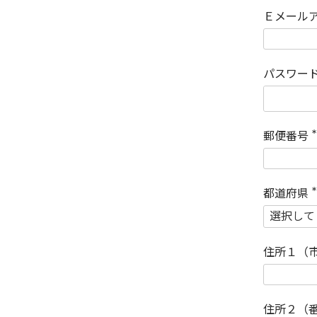
Ｅメール
パスワー
郵便番号
(
)
都道府県
(
)
住所１（
住所２（