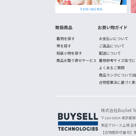
取扱商品
お買い物ガイド
着物を探す
お支払いについて
帯を探す
ご返品について
和装小物を探す
配送について
商品お取り寄せサービス
着物参考サイズ採寸に
よくあるご質問
商品ランクについて(当
古物営業法に基づく表
株式会社BuySell Tec
〒160-0004 東京都新
東証グロース上場 証券
【古物商許可番号】第30