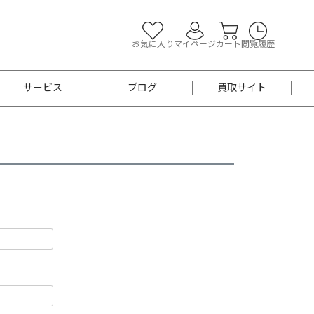
お気に入り
マイページ
カート
閲覧履歴
サービス
ブログ
買取サイト
よくあるご質問
お買い物診断
半幅帯
帯留め
お召
男性用帯
着物帯
新品
セット
袴
男性用