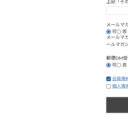
上記「そ
メールマ
可
否
メールマ
ールマガ
郵便DM
可
否
会員規
個人情