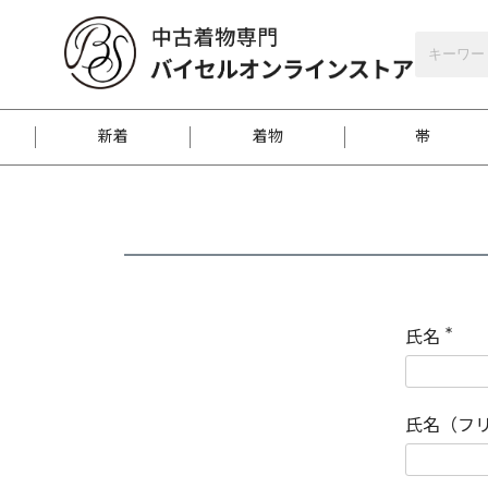
バイセルオンラインストア
会員登録
新着
着物
帯
お客様に届くまで
商品お取り寄せサービ
ご注文方法のご案内
お着物がにおう時の対
和装バッグ
訪問着
袋帯
名古屋帯
振袖
反物
梱包方法のご案内
氏名
(
必
須
江戸小紋
紬
)
氏名（フ