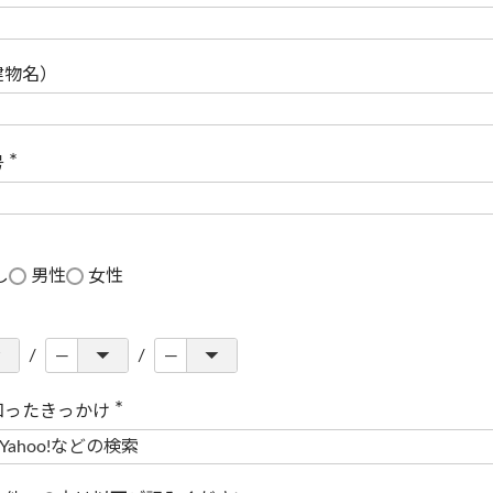
(
必
須
)
建物名）
号
(
必
須
)
し
男性
女性
知ったきっかけ
(
必
須
)