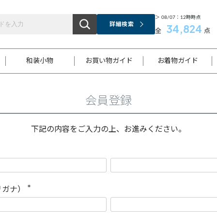
＞ 08/07：12時時点
詳細検索
34,824
全
点
和装小物
お買い物ガイド
お着物ガイド
会員登録
ス
お支払いについて
はじめてのお着物ガイド
新規会員登録
着物知識
スタッフブログ
サイズ案内
着物参考サイズ/採寸について
和色チャート集
お問い合わせ
処法
ご返品について
メールマガジンのご登録
着物販売方法について
関連サイト一覧
下記の内容をご入力の上、お進みください。
袋名古屋帯
黒留袖
帯締め
開き名
色留袖
帯揚げ
古屋帯
付下げ
帯締め
丸帯
色無地
作り帯
着物
配送について
商品ランクについて(当店基準)
帯揚げセット
ショール
小紋
浴衣
襦袢
和装コート
リガナ）
(
必
須