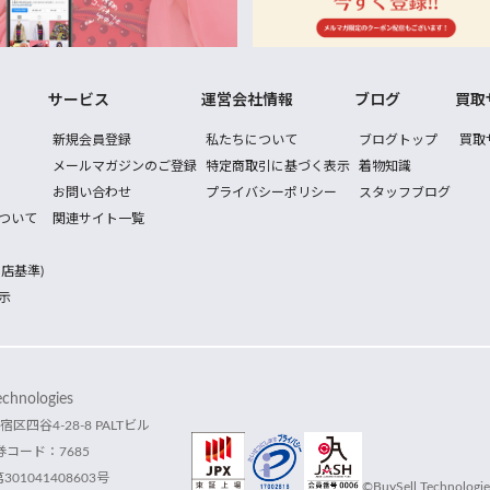
サービス
運営会社情報
ブログ
買取
新規会員登録
私たちについて
ブログトップ
買取
メールマガジンのご登録
特定商取引に基づく表示
着物知識
お問い合わせ
プライバシーポリシー
スタッフブログ
ついて
関連サイト一覧
店基準)
示
hnologies
宿区四谷4-28-8 PALTビル
コード：7685
1041408603号
©BuySell Technologies