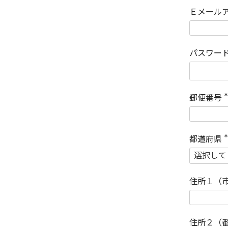
Ｅメール
パスワー
郵便番号
(
)
都道府県
(
)
住所１（
住所２（