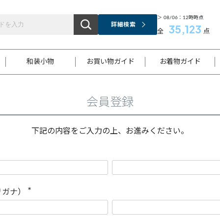
＞ 08/06：12時時点
詳細検索
35,123
全
点
和装小物
お買い物ガイド
お着物ガイド
会員登録
ス
お支払いについて
はじめてのお着物ガイド
新規会員登録
着物知識
スタッフブログ
サイズ案内
着物参考サイズ/採寸について
和色チャート集
お問い合わせ
処法
ご返品について
メールマガジンのご登録
着物販売方法について
関連サイト一覧
下記の内容をご入力の上、お進みください。
袋名古屋帯
黒留袖
帯締め
開き名
色留袖
帯揚げ
古屋帯
付下げ
帯締め
丸帯
色無地
作り帯
着物
配送について
商品ランクについて(当店基準)
帯揚げセット
ショール
小紋
浴衣
襦袢
和装コート
リガナ）
(
必
須