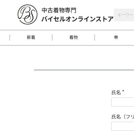
バイセルオンラインストア
会員登録
新着
着物
帯
お客様に届くまで
商品お取り寄せサービ
ご注文方法のご案内
お着物がにおう時の対
和装バッグ
訪問着
袋帯
名古屋帯
振袖
反物
梱包方法のご案内
氏名
(
必
須
江戸小紋
紬
)
氏名（フ