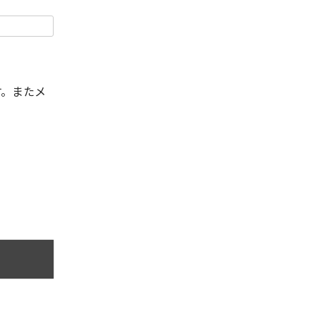
す。またメ
。