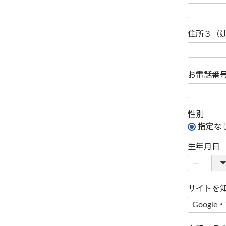
住所３（
お電話番
性別
指定な
生年月日
サイトを