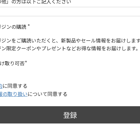
の他」の方は以下ご記入ください
ガジンの購読
(
必
ガジンをご購読いただくと、新製品やセール情報をお届けしま
須
)
ジン限定クーポンやプレゼントなどお得な情報をお届けします
受け取り可否
(
必
須
)
約
に同意する
報の取り扱い
について同意する
登録