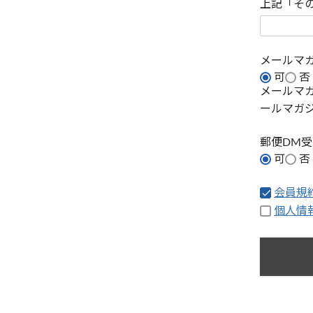
上記「そ
メールマ
可
否
メールマ
ールマガ
郵便DM
可
否
会員規
個人情