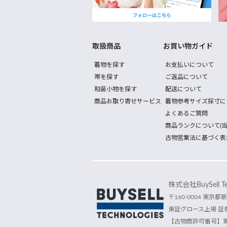
取扱商品
お買い物ガイド
着物を探す
お支払いについて
帯を探す
ご返品について
和装小物を探す
配送について
商品お取り寄せサービス
着物参考サイズ採寸に
よくあるご質問
商品ランクについて(当
古物営業法に基づく表
株式会社BuySell Tec
〒160-0004 東京都新
東証グロース上場 証券
【古物商許可番号】第30