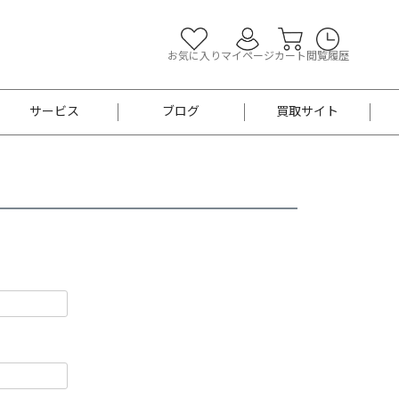
お気に入り
マイページ
カート
閲覧履歴
サービス
ブログ
買取サイト
よくあるご質問
お買い物診断
半幅帯
帯留め
お召
男性用帯
着物帯
新品
セット
袴
男性用