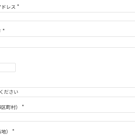
)
アドレス
(
必
須
)
ド
(
必
須
)
必
須
必
須
市区町村）
(
必
須
)
番地）