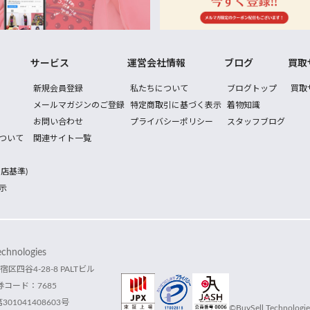
サービス
運営会社情報
ブログ
買取
新規会員登録
私たちについて
ブログトップ
買取
メールマガジンのご登録
特定商取引に基づく表示
着物知識
お問い合わせ
プライバシーポリシー
スタッフブログ
ついて
関連サイト一覧
店基準)
示
hnologies
宿区四谷4-28-8 PALTビル
コード：7685
1041408603号
©BuySell Technologies