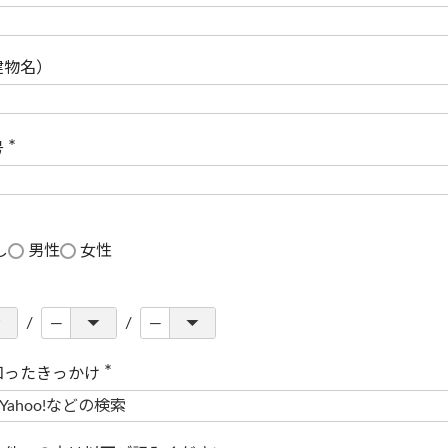
(
必
須
)
建物名）
号
(
必
須
)
し
男性
女性
知ったきっかけ
(
必
須
)