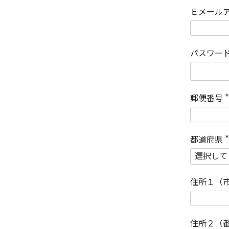
Ｅメール
パスワー
郵便番号
(
)
都道府県
(
)
住所１（
住所２（