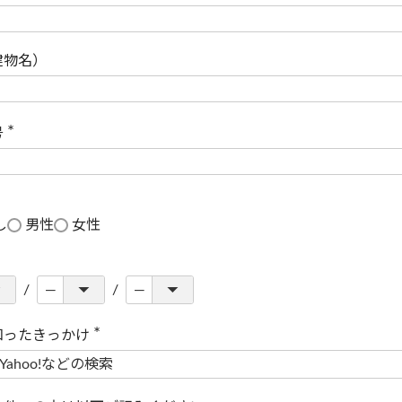
(
必
須
)
建物名）
号
(
必
須
)
し
男性
女性
知ったきっかけ
(
必
須
)