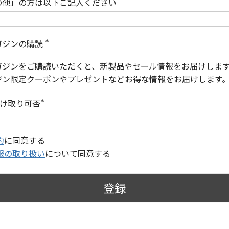
の他」の方は以下ご記入ください
ガジンの購読
(
必
ガジンをご購読いただくと、新製品やセール情報をお届けしま
須
)
ジン限定クーポンやプレゼントなどお得な情報をお届けします
受け取り可否
(
必
須
)
約
に同意する
報の取り扱い
について同意する
登録