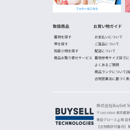
取扱商品
お買い物ガイド
着物を探す
お支払いについて
帯を探す
ご返品について
和装小物を探す
配送について
商品お取り寄せサービス
着物参考サイズ採寸に
よくあるご質問
商品ランクについて(当
古物営業法に基づく表
株式会社BuySell Tec
〒160-0004 東京都新
東証グロース上場 証券
【古物商許可番号】第30