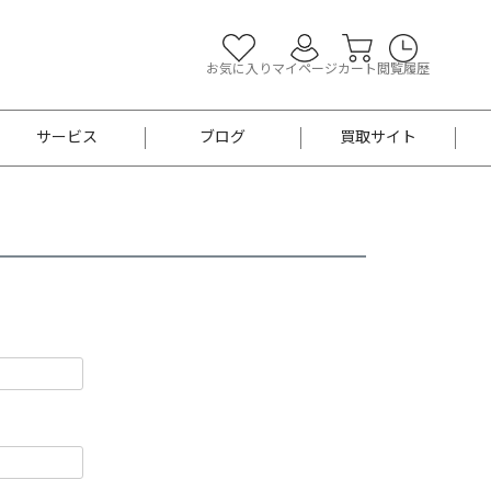
お気に入り
マイページ
カート
閲覧履歴
サービス
ブログ
買取サイト
よくあるご質問
お買い物診断
半幅帯
帯留め
お召
男性用帯
着物帯
新品
セット
袴
男性用