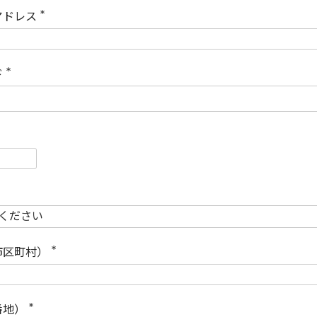
)
アドレス
(
必
須
)
ド
(
必
須
)
必
須
必
須
市区町村）
(
必
須
)
番地）