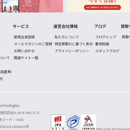
サービス
運営会社情報
ブログ
買取
新規会員登録
私たちについて
ブログトップ
買取
メールマガジンのご登録
特定商取引に基づく表示
着物知識
お問い合わせ
プライバシーポリシー
スタッフブログ
ついて
関連サイト一覧
店基準)
示
hnologies
宿区四谷4-28-8 PALTビル
コード：7685
1041408603号
©BuySell Technologies