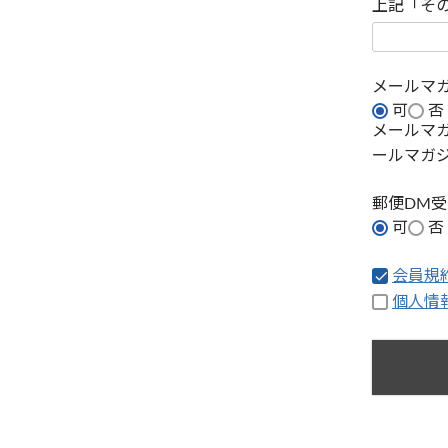
上記「そ
メールマ
可
否
メールマ
ールマガ
郵便DM
可
否
会員規
個人情