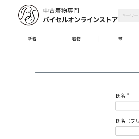
バイセルオンラインストア
会員登録
新着
着物
帯
お客様に届くまで
商品お取り寄せサービ
ご注文方法のご案内
お着物がにおう時の対
和装バッグ
訪問着
袋帯
名古屋帯
振袖
反物
梱包方法のご案内
氏名
(
必
須
江戸小紋
紬
)
氏名（フ