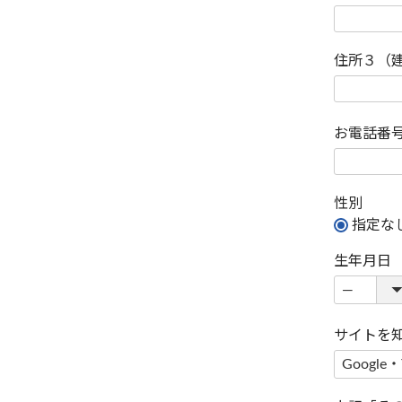
住所３（
お電話番
性別
指定な
生年月日
サイトを