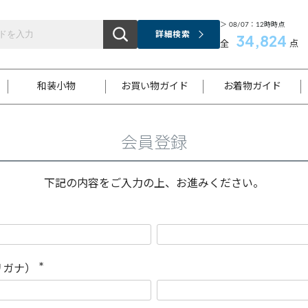
＞ 08/07：12時時点
詳細検索
34,824
全
点
和装小物
お買い物ガイド
お着物ガイド
会員登録
ス
お支払いについて
はじめてのお着物ガイド
新規会員登録
着物知識
スタッフブログ
サイズ案内
着物参考サイズ/採寸について
和色チャート集
お問い合わせ
処法
ご返品について
メールマガジンのご登録
着物販売方法について
関連サイト一覧
下記の内容をご入力の上、お進みください。
袋名古屋帯
黒留袖
帯締め
開き名
色留袖
帯揚げ
古屋帯
付下げ
帯締め
丸帯
色無地
作り帯
着物
配送について
商品ランクについて(当店基準)
帯揚げセット
ショール
小紋
浴衣
襦袢
和装コート
リガナ）
(
必
須