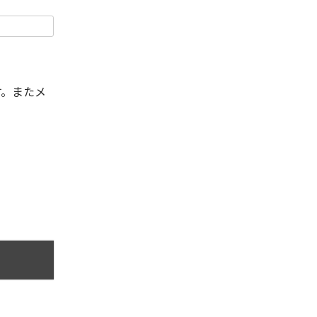
す。またメ
。