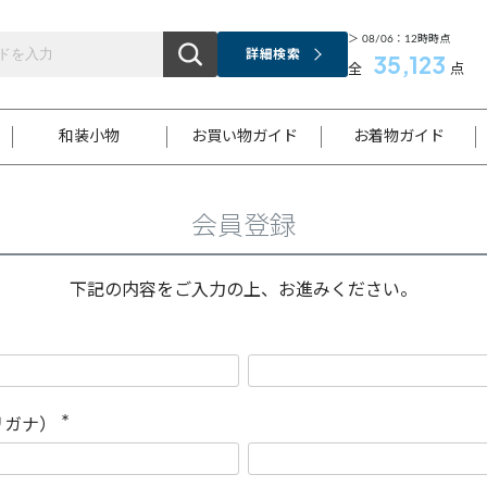
＞ 08/06：12時時点
詳細検索
35,123
全
点
和装小物
お買い物ガイド
お着物ガイド
会員登録
ス
お支払いについて
はじめてのお着物ガイド
新規会員登録
着物知識
スタッフブログ
サイズ案内
着物参考サイズ/採寸について
和色チャート集
お問い合わせ
処法
ご返品について
メールマガジンのご登録
着物販売方法について
関連サイト一覧
下記の内容をご入力の上、お進みください。
袋名古屋帯
黒留袖
帯締め
開き名
色留袖
帯揚げ
古屋帯
付下げ
帯締め
丸帯
色無地
作り帯
着物
配送について
商品ランクについて(当店基準)
帯揚げセット
ショール
小紋
浴衣
襦袢
和装コート
リガナ）
(
必
須