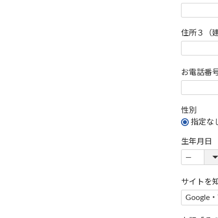
住所３（
お電話番
性別
指定な
生年月日
サイトを