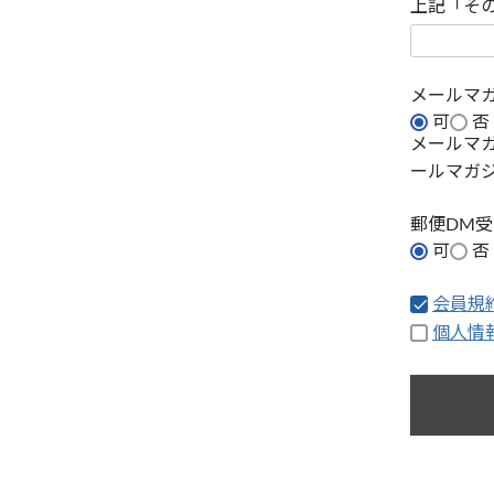
上記「そ
メールマ
可
否
メールマ
ールマガ
郵便DM
可
否
会員規
個人情