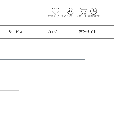
お気に入り
マイページ
カート
閲覧履歴
サービス
ブログ
買取サイト
よくあるご質問
お買い物診断
半幅帯
帯留め
お召
男性用帯
着物帯
新品
セット
袴
男性用