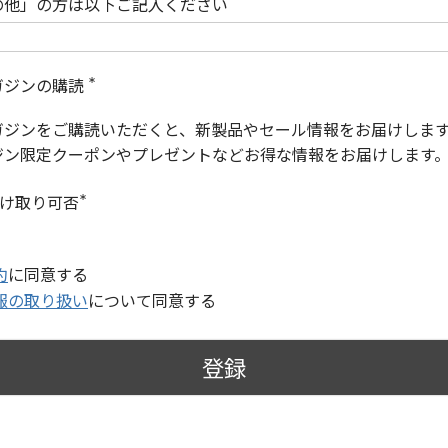
の他」の方は以下ご記入ください
ガジンの購読
(
必
ガジンをご購読いただくと、新製品やセール情報をお届けしま
須
)
ジン限定クーポンやプレゼントなどお得な情報をお届けします
受け取り可否
(
必
須
)
約
に同意する
報の取り扱い
について同意する
登録