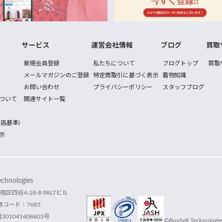
サービス
運営会社情報
ブログ
買取
新規会員登録
私たちについて
ブログトップ
買取
メールマガジンのご登録
特定商取引に基づく表示
着物知識
お問い合わせ
プライバシーポリシー
スタッフブログ
ついて
関連サイト一覧
店基準)
示
hnologies
宿区四谷4-28-8 PALTビル
コード：7685
1041408603号
©BuySell Technologies