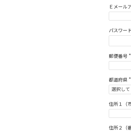
Ｅメール
パスワー
郵便番号
(
)
都道府県
(
)
住所１（
住所２（