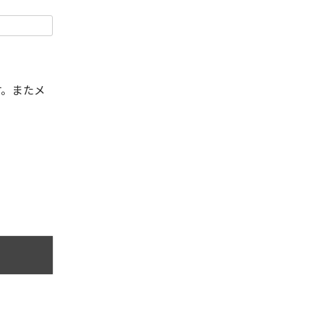
す。またメ
。