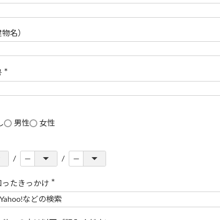
(
必
須
)
建物名）
号
(
必
須
)
し
男性
女性
知ったきっかけ
(
必
須
)