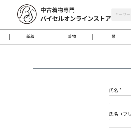
バイセルオンラインストア
会員登録
新着
着物
帯
お客様に届くまで
商品お取り寄せサービ
ご注文方法のご案内
お着物がにおう時の対
和装バッグ
訪問着
袋帯
名古屋帯
振袖
反物
梱包方法のご案内
氏名
(
必
須
江戸小紋
紬
)
氏名（フ