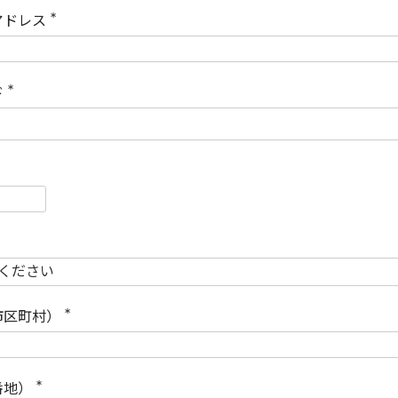
)
アドレス
(
必
須
)
ド
(
必
須
)
必
須
必
須
市区町村）
(
必
須
)
番地）