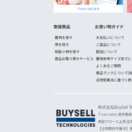
取扱商品
お買い物ガイド
着物を探す
お支払いについて
帯を探す
ご返品について
和装小物を探す
配送について
商品お取り寄せサービス
着物参考サイズ採寸に
よくあるご質問
商品ランクについて(当
古物営業法に基づく表
株式会社BuySell Tec
〒160-0004 東京都新
東証グロース上場 証券
【古物商許可番号】第30