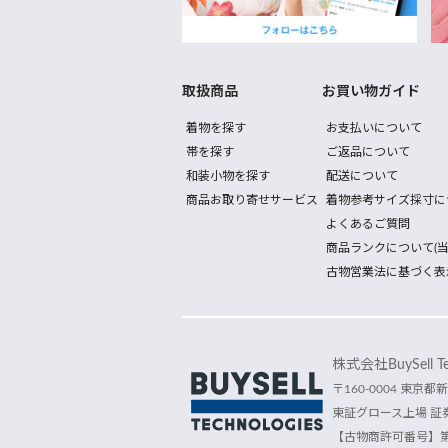
取扱商品
お買い物ガイド
着物を探す
お支払いについて
帯を探す
ご返品について
和装小物を探す
配送について
商品お取り寄せサービス
着物参考サイズ採寸に
よくあるご質問
商品ランクについて(当
古物営業法に基づく表
株式会社BuySell Tec
〒160-0004 東京都新
東証グロース上場 証券
【古物商許可番号】第30