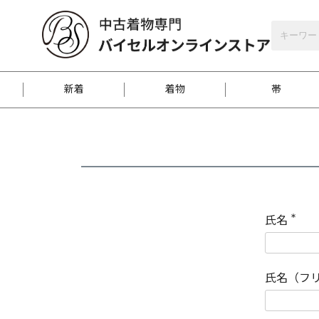
バイセルオンラインストア
会員登録
新着
着物
帯
お客様に届くまで
商品お取り寄せサービ
ご注文方法のご案内
お着物がにおう時の対
和装バッグ
訪問着
袋帯
名古屋帯
振袖
反物
梱包方法のご案内
氏名
(
必
須
江戸小紋
紬
)
氏名（フ