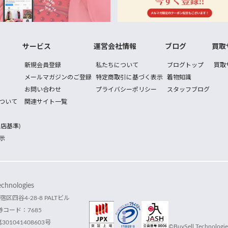
サービス
運営会社情報
ブログ
買取
新規会員登録
私たちについて
ブログトップ
買取
メールマガジンのご登録
特定商取引に基づく表示
着物知識
お問い合わせ
プライバシーポリシー
スタッフブログ
ついて
関連サイト一覧
店基準)
示
hnologies
宿区四谷4-28-8 PALTビル
コード：7685
1041408603号
©BuySell Technologies