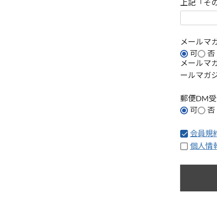
上記「そ
メールマ
可
否
メールマ
ールマガ
郵便DM
可
否
会員規
個人情