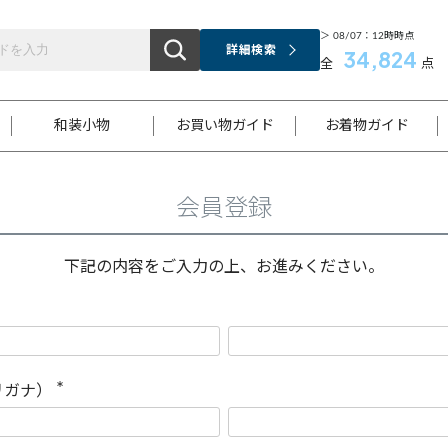
＞ 08/07：12時時点
詳細検索
34,824
全
点
和装小物
お買い物ガイド
お着物ガイド
会員登録
ス
お支払いについて
はじめてのお着物ガイド
新規会員登録
着物知識
スタッフブログ
サイズ案内
着物参考サイズ/採寸について
和色チャート集
お問い合わせ
処法
ご返品について
メールマガジンのご登録
着物販売方法について
関連サイト一覧
下記の内容をご入力の上、お進みください。
袋名古屋帯
黒留袖
帯締め
開き名
色留袖
帯揚げ
古屋帯
付下げ
帯締め
丸帯
色無地
作り帯
着物
配送について
商品ランクについて(当店基準)
帯揚げセット
ショール
小紋
浴衣
襦袢
和装コート
リガナ）
(
必
須