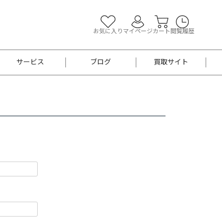
お気に入り
マイページ
カート
閲覧履歴
サービス
ブログ
買取サイト
よくあるご質問
お買い物診断
半幅帯
帯留め
お召
男性用帯
着物帯
新品
セット
袴
男性用