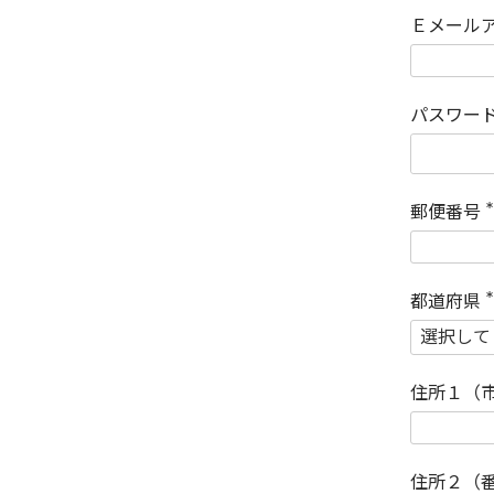
Ｅメール
パスワー
郵便番号
(
)
都道府県
(
)
住所１（
住所２（