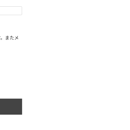
す。またメ
。