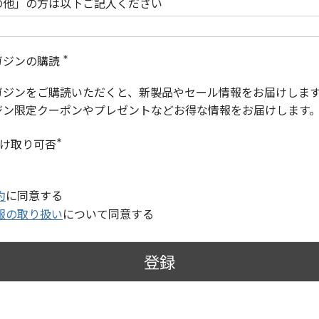
の他」の方は以下ご記入ください
ガジンの購読
(
必
ガジンをご購読いただくと、新製品やセール情報をお届けしま
須
)
ジン限定クーポンやプレゼントなどお得な情報をお届けします
受け取り可否
(
必
須
)
約
に同意する
報の取り扱い
について同意する
登録