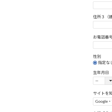
住所３（
お電話番
性別
指定な
生年月日
サイトを