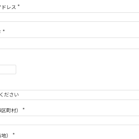
)
アドレス
(
必
須
)
ド
(
必
須
)
必
須
必
須
市区町村）
(
必
須
)
番地）