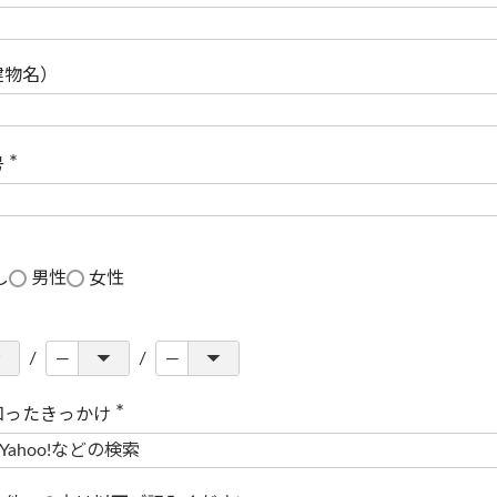
(
必
須
)
建物名）
号
(
必
須
)
し
男性
女性
知ったきっかけ
(
必
須
)