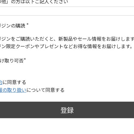
の他」の方は以下ご記入ください
ガジンの購読
(
必
ガジンをご購読いただくと、新製品やセール情報をお届けしま
須
)
ジン限定クーポンやプレゼントなどお得な情報をお届けします
受け取り可否
(
必
須
)
約
に同意する
報の取り扱い
について同意する
登録