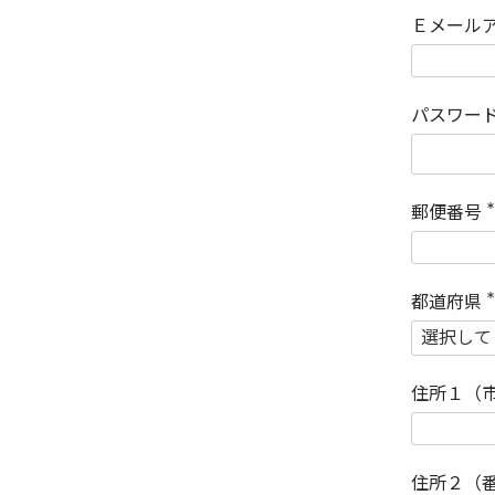
Ｅメール
パスワー
郵便番号
(
)
都道府県
(
)
住所１（
住所２（