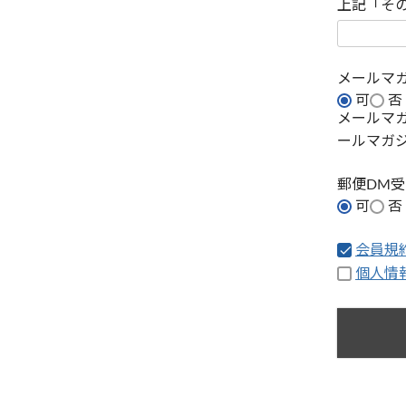
上記「そ
メールマ
可
否
メールマ
ールマガ
郵便DM
可
否
会員規
個人情