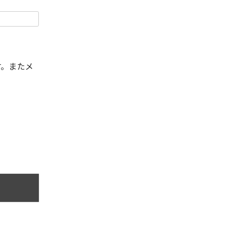
す。またメ
。