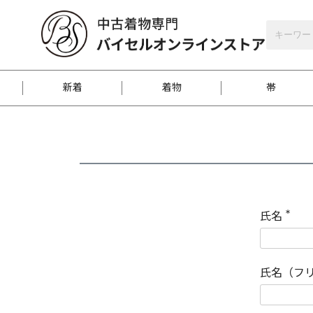
バイセルオンラインストア
会員登録
新着
着物
帯
お客様に届くまで
商品お取り寄せサービ
ご注文方法のご案内
お着物がにおう時の対
和装バッグ
訪問着
袋帯
名古屋帯
振袖
反物
梱包方法のご案内
氏名
(
必
須
江戸小紋
紬
)
氏名（フ