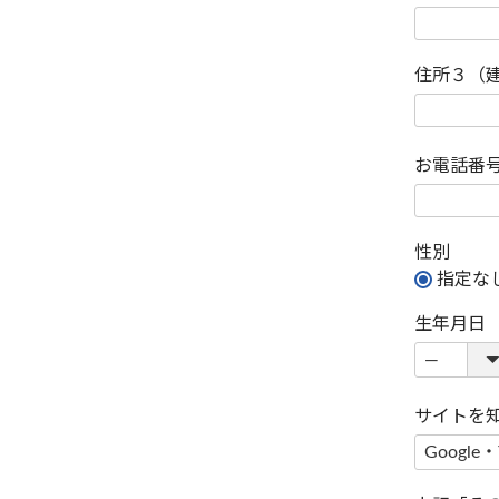
住所３（
お電話番
性別
指定な
生年月日
サイトを