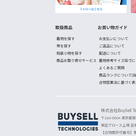
取扱商品
お買い物ガイド
着物を探す
お支払いについて
帯を探す
ご返品について
和装小物を探す
配送について
商品お取り寄せサービス
着物参考サイズ採寸に
よくあるご質問
商品ランクについて(当
古物営業法に基づく表
株式会社BuySell Tec
〒160-0004 東京都新
東証グロース上場 証券
【古物商許可番号】第30