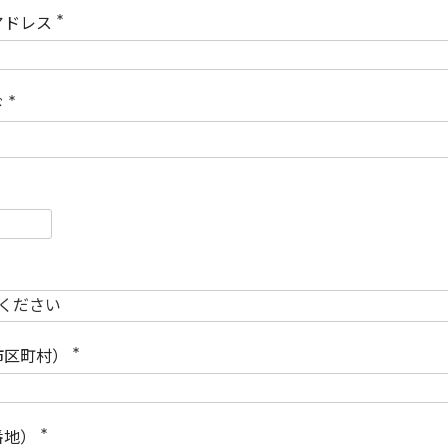
)
アドレス
(
必
須
)
ド
(
必
須
)
必
須
必
須
市区町村）
(
必
須
)
番地）