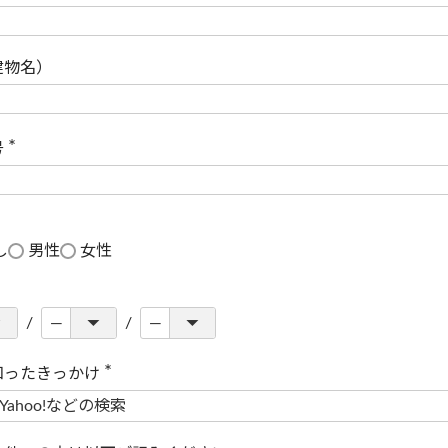
(
必
須
)
建物名）
号
(
必
須
)
し
男性
女性
知ったきっかけ
(
必
須
)