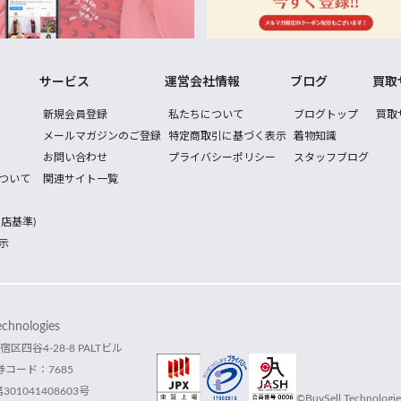
サービス
運営会社情報
ブログ
買取
新規会員登録
私たちについて
ブログトップ
買取
メールマガジンのご登録
特定商取引に基づく表示
着物知識
お問い合わせ
プライバシーポリシー
スタッフブログ
ついて
関連サイト一覧
店基準)
示
hnologies
宿区四谷4-28-8 PALTビル
コード：7685
1041408603号
©BuySell Technologies