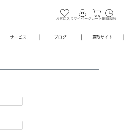
お気に入り
マイページ
カート
閲覧履歴
サービス
ブログ
買取サイト
よくあるご質問
お買い物診断
半幅帯
帯留め
お召
男性用帯
着物帯
新品
セット
袴
男性用