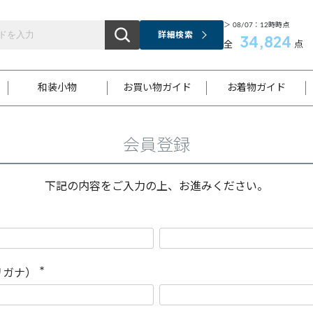
＞ 08/07：12時時点
詳細検索
34,824
全
点
和装小物
お買い物ガイド
お着物ガイド
会員登録
ス
お支払いについて
はじめてのお着物ガイド
新規会員登録
着物知識
スタッフブログ
サイズ案内
着物参考サイズ/採寸について
和色チャート集
お問い合わせ
処法
ご返品について
メールマガジンのご登録
着物販売方法について
関連サイト一覧
下記の内容をご入力の上、お進みください。
袋名古屋帯
黒留袖
帯締め
開き名
色留袖
帯揚げ
古屋帯
付下げ
帯締め
丸帯
色無地
作り帯
着物
配送について
商品ランクについて(当店基準)
帯揚げセット
ショール
小紋
浴衣
襦袢
和装コート
リガナ）
(
必
須