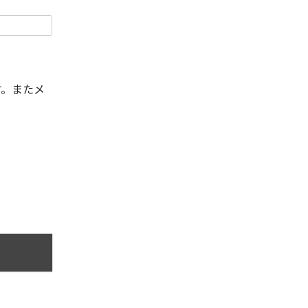
す。またメ
。