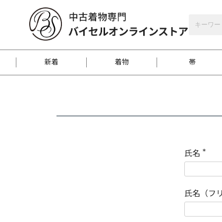
バイセルオンラインストア
会員登録
新着
着物
帯
お客様に届くまで
商品お取り寄せサービ
ご注文方法のご案内
お着物がにおう時の対
和装バッグ
訪問着
袋帯
名古屋帯
振袖
反物
梱包方法のご案内
氏名
(
必
須
江戸小紋
紬
)
氏名（フ