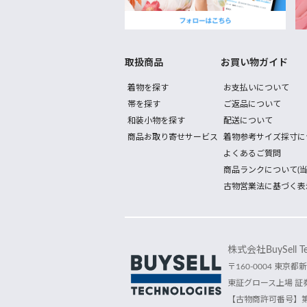
取扱商品
お買い物ガイド
着物を探す
お支払いについて
帯を探す
ご返品について
和装小物を探す
配送について
商品お取り寄せサービス
着物参考サイズ採寸に
よくあるご質問
商品ランクについて(当
古物営業法に基づく表
株式会社BuySell Tec
〒160-0004 東京都新
東証グロース上場 証券
【古物商許可番号】第30