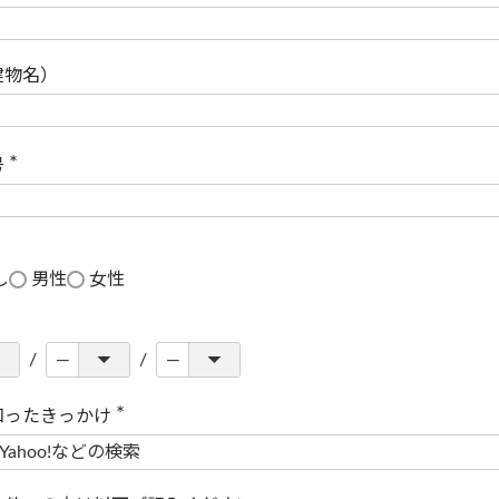
(
必
須
)
建物名）
号
(
必
須
)
し
男性
女性
知ったきっかけ
(
必
須
)