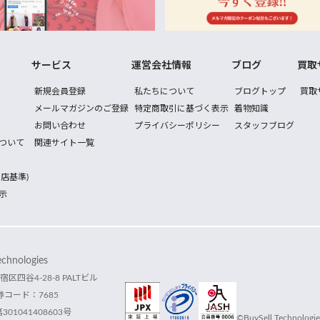
サービス
運営会社情報
ブログ
買取
新規会員登録
私たちについて
ブログトップ
買取
メールマガジンのご登録
特定商取引に基づく表示
着物知識
お問い合わせ
プライバシーポリシー
スタッフブログ
ついて
関連サイト一覧
店基準)
示
hnologies
宿区四谷4-28-8 PALTビル
コード：7685
1041408603号
©BuySell Technologies