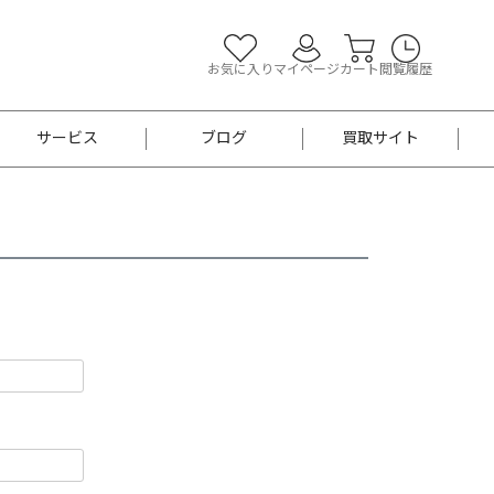
お気に入り
マイページ
カート
閲覧履歴
サービス
ブログ
買取サイト
よくあるご質問
お買い物診断
半幅帯
帯留め
お召
男性用帯
着物帯
新品
セット
袴
男性用