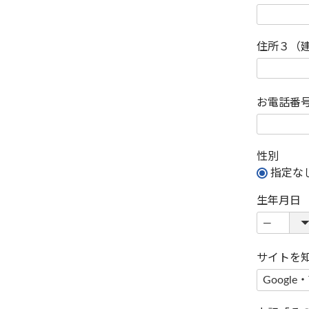
住所３（
お電話番
性別
指定な
生年月日
サイトを