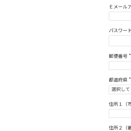
Ｅメール
パスワー
郵便番号
(
)
都道府県
(
)
住所１（
住所２（