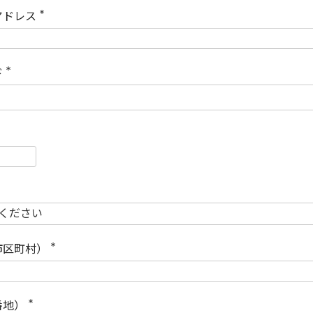
)
アドレス
(
必
須
)
ド
(
必
須
)
必
須
必
須
市区町村）
(
必
須
)
番地）