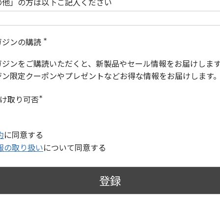
の他」の方は以下ご記入ください
ガジンの購読
(
必
ガジンをご購読いただくと、新製品やセール情報をお届けしま
須
)
ジン限定クーポンやプレゼントなどお得な情報をお届けします
受け取り可否
(
必
須
)
約
に同意する
報の取り扱い
について同意する
登録