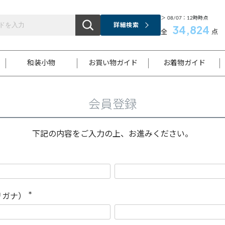
＞ 08/07：12時時点
詳細検索
34,824
全
点
和装小物
お買い物ガイド
お着物ガイド
会員登録
ス
お支払いについて
はじめてのお着物ガイド
新規会員登録
着物知識
スタッフブログ
サイズ案内
着物参考サイズ/採寸について
和色チャート集
お問い合わせ
処法
ご返品について
メールマガジンのご登録
着物販売方法について
関連サイト一覧
下記の内容をご入力の上、お進みください。
袋名古屋帯
黒留袖
帯締め
開き名
色留袖
帯揚げ
古屋帯
付下げ
帯締め
丸帯
色無地
作り帯
着物
配送について
商品ランクについて(当店基準)
帯揚げセット
ショール
小紋
浴衣
襦袢
和装コート
リガナ）
(
必
須