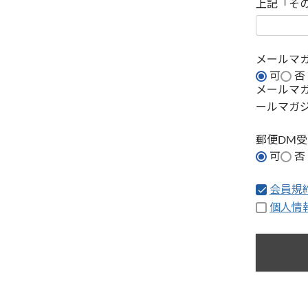
上記「そ
メールマ
可
否
メールマ
ールマガ
郵便DM
可
否
会員規
個人情