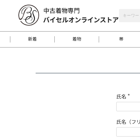
バイセルオンラインストア
会員登録
新着
着物
帯
お客様に届くまで
商品お取り寄せサービ
ご注文方法のご案内
お着物がにおう時の対
和装バッグ
訪問着
袋帯
名古屋帯
振袖
反物
梱包方法のご案内
氏名
(
必
須
江戸小紋
紬
)
氏名（フ