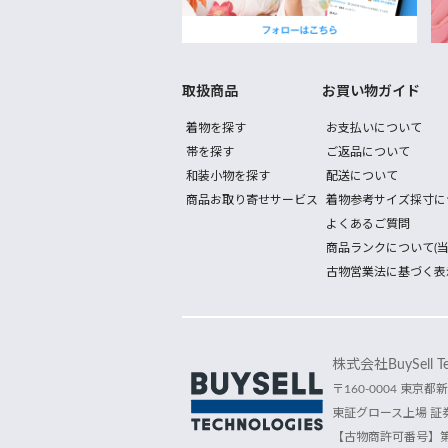
取扱商品
お買い物ガイド
着物を探す
お支払いについて
帯を探す
ご返品について
和装小物を探す
配送について
商品お取り寄せサービス
着物参考サイズ採寸に
よくあるご質問
商品ランクについて(当
古物営業法に基づく表
株式会社BuySell Tec
〒160-0004 東京都新
東証グロース上場 証券
【古物商許可番号】第30