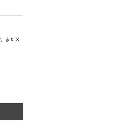
す。またメ
。