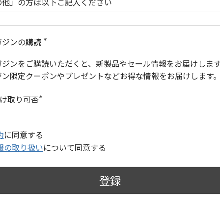
の他」の方は以下ご記入ください
ガジンの購読
(
必
ガジンをご購読いただくと、新製品やセール情報をお届けしま
須
)
ジン限定クーポンやプレゼントなどお得な情報をお届けします
受け取り可否
(
必
須
)
約
に同意する
報の取り扱い
について同意する
登録