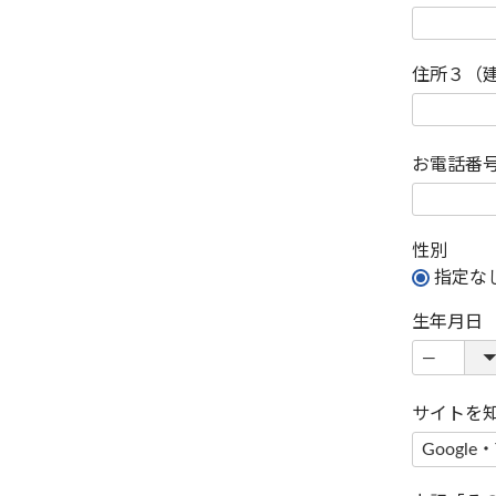
住所３（
お電話番
性別
指定な
生年月日
サイトを