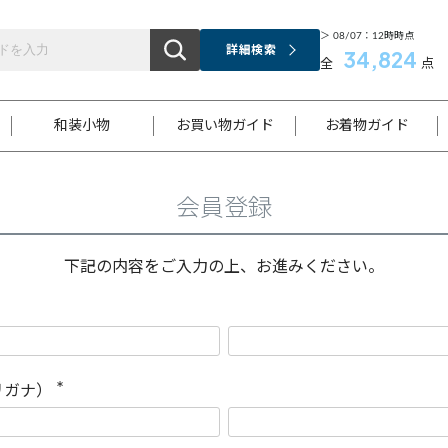
＞ 08/07：12時時点
詳細検索
34,824
全
点
和装小物
お買い物ガイド
お着物ガイド
会員登録
ス
お支払いについて
はじめてのお着物ガイド
新規会員登録
着物知識
スタッフブログ
サイズ案内
着物参考サイズ/採寸について
和色チャート集
お問い合わせ
処法
ご返品について
メールマガジンのご登録
着物販売方法について
関連サイト一覧
下記の内容をご入力の上、お進みください。
袋名古屋帯
黒留袖
帯締め
開き名
色留袖
帯揚げ
古屋帯
付下げ
帯締め
丸帯
色無地
作り帯
着物
配送について
商品ランクについて(当店基準)
帯揚げセット
ショール
小紋
浴衣
襦袢
和装コート
リガナ）
(
必
須