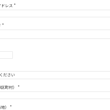
)
アドレス
(
必
須
)
ド
(
必
須
)
必
須
必
須
市区町村）
(
必
須
)
番地）