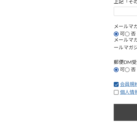
上記「そ
メールマ
可
否
メールマ
ールマガ
郵便DM
可
否
会員規
個人情