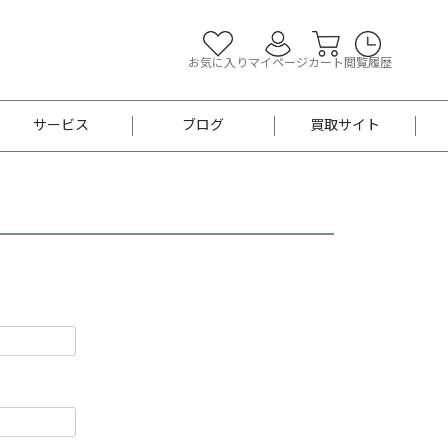
お気に入り
マイページ
カート
閲覧履歴
サービス
ブログ
買取サイト
よくあるご質問
お買い物診断
半幅帯
帯留め
お召
男性用帯
着物帯
新品
セット
袴
男性用