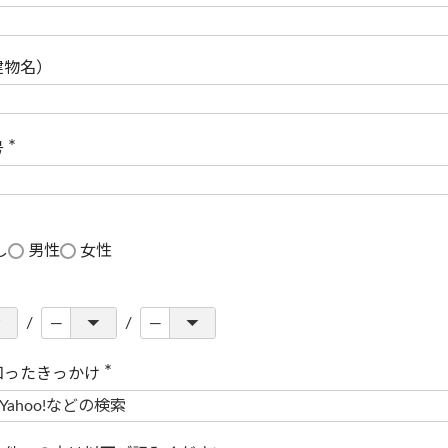
(
必
須
)
建物名）
号
(
必
須
)
し
男性
女性
知ったきっかけ
(
必
須
)