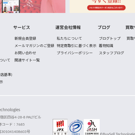
サービス
運営会社情報
ブログ
買取
新規会員登録
私たちについて
ブログトップ
買取
メールマガジンのご登録
特定商取引に基づく表示
着物知識
お問い合わせ
プライバシーポリシー
スタッフブログ
ついて
関連サイト一覧
店基準)
示
hnologies
宿区四谷4-28-8 PALTビル
コード：7685
1041408603号
©BuySell Technologies