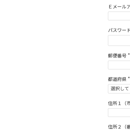
Ｅメール
パスワー
郵便番号
(
)
都道府県
(
)
住所１（
住所２（