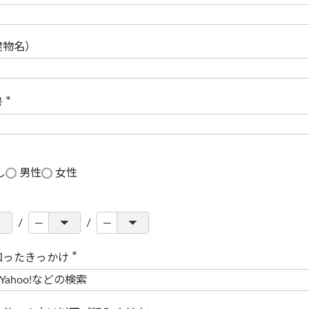
(
必
須
)
建物名）
号
(
必
須
)
し
男性
女性
知ったきっかけ
(
必
須
)