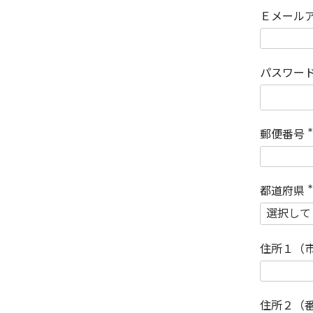
Ｅメール
パスワー
郵便番号
(
)
都道府県
(
)
住所１（
住所２（