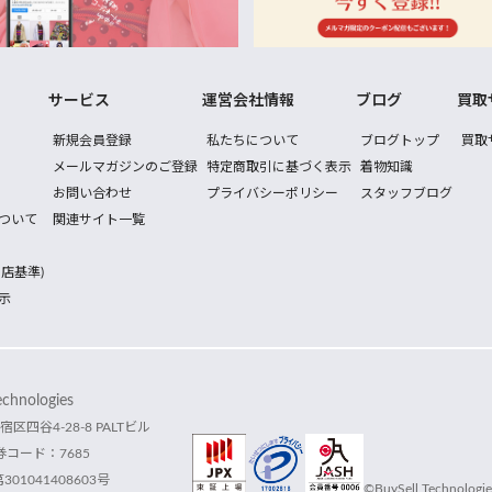
サービス
運営会社情報
ブログ
買取
新規会員登録
私たちについて
ブログトップ
買取
メールマガジンのご登録
特定商取引に基づく表示
着物知識
お問い合わせ
プライバシーポリシー
スタッフブログ
ついて
関連サイト一覧
店基準)
示
hnologies
宿区四谷4-28-8 PALTビル
コード：7685
1041408603号
©BuySell Technologies