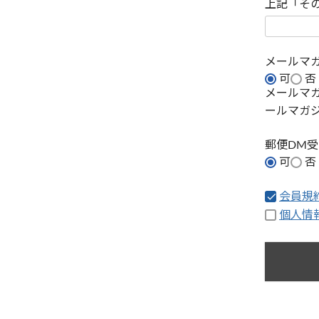
上記「そ
メールマ
可
否
メールマ
ールマガ
郵便DM
可
否
会員規
個人情