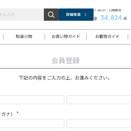
＞ 08/07：12時時点
詳細検索
34,824
全
点
和装小物
お買い物ガイド
お着物ガイド
会員登録
ス
お支払いについて
はじめてのお着物ガイド
新規会員登録
着物知識
スタッフブログ
サイズ案内
着物参考サイズ/採寸について
和色チャート集
お問い合わせ
処法
ご返品について
メールマガジンのご登録
着物販売方法について
関連サイト一覧
下記の内容をご入力の上、お進みください。
袋名古屋帯
黒留袖
帯締め
開き名
色留袖
帯揚げ
古屋帯
付下げ
帯締め
丸帯
色無地
作り帯
着物
配送について
商品ランクについて(当店基準)
帯揚げセット
ショール
小紋
浴衣
襦袢
和装コート
リガナ）
(
必
須