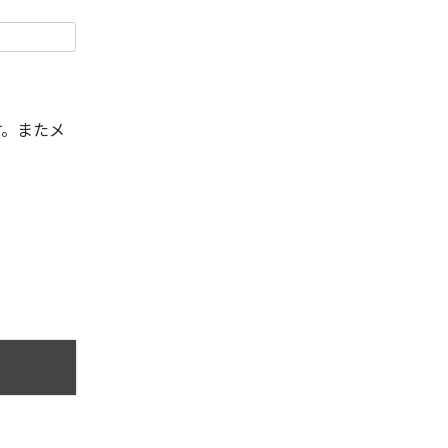
す。またメ
。