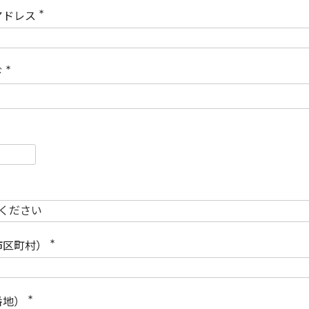
)
アドレス
(
必
須
)
ド
(
必
須
)
必
須
必
須
市区町村）
(
必
須
)
番地）