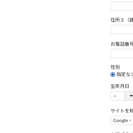
住所３（
お電話番
性別
指定な
生年月日
サイトを