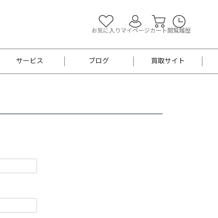
お気に入り
マイページ
カート
閲覧履歴
サービス
ブログ
買取サイト
よくあるご質問
お買い物診断
半幅帯
帯留め
お召
男性用帯
着物帯
新品
セット
袴
男性用