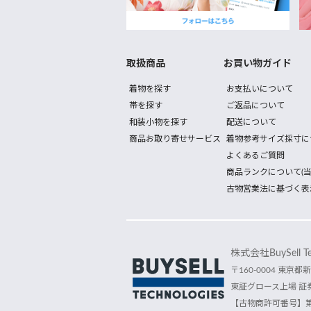
取扱商品
お買い物ガイド
着物を探す
お支払いについて
帯を探す
ご返品について
和装小物を探す
配送について
商品お取り寄せサービス
着物参考サイズ採寸に
よくあるご質問
商品ランクについて(当
古物営業法に基づく表
株式会社BuySell Tec
〒160-0004 東京都新
東証グロース上場 証券
【古物商許可番号】第30