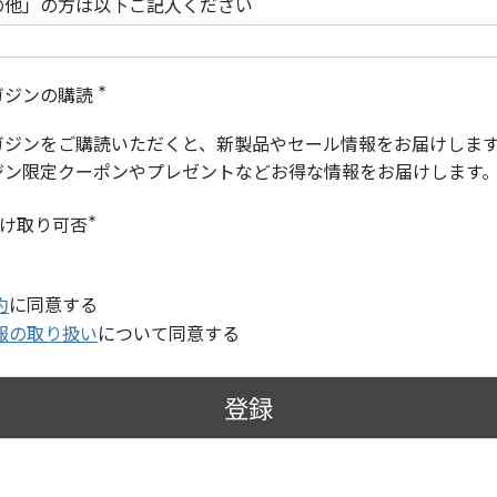
の他」の方は以下ご記入ください
ガジンの購読
(
必
ガジンをご購読いただくと、新製品やセール情報をお届けしま
須
)
ジン限定クーポンやプレゼントなどお得な情報をお届けします
受け取り可否
(
必
須
)
約
に同意する
報の取り扱い
について同意する
登録