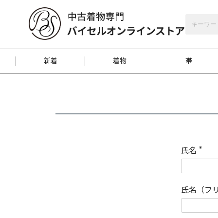
バイセルオンラインストア
会員登録
新着
着物
帯
お客様に届くまで
商品お取り寄せサービ
ご注文方法のご案内
お着物がにおう時の対
和装バッグ
訪問着
袋帯
名古屋帯
振袖
反物
梱包方法のご案内
氏名
(
必
須
江戸小紋
紬
)
氏名（フ